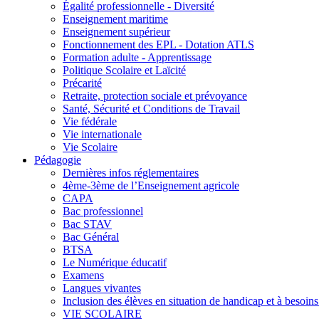
Égalité professionnelle - Diversité
Enseignement maritime
Enseignement supérieur
Fonctionnement des EPL - Dotation ATLS
Formation adulte - Apprentissage
Politique Scolaire et Laïcité
Précarité
Retraite, protection sociale et prévoyance
Santé, Sécurité et Conditions de Travail
Vie fédérale
Vie internationale
Vie Scolaire
Pédagogie
Dernières infos réglementaires
4ème-3ème de l’Enseignement agricole
CAPA
Bac professionnel
Bac STAV
Bac Général
BTSA
Le Numérique éducatif
Examens
Langues vivantes
Inclusion des élèves en situation de handicap et à besoins 
VIE SCOLAIRE