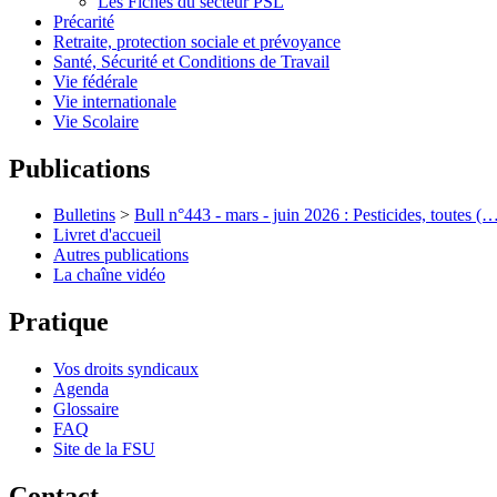
Les Fiches du secteur PSL
Précarité
Retraite, protection sociale et prévoyance
Santé, Sécurité et Conditions de Travail
Vie fédérale
Vie internationale
Vie Scolaire
Publications
Bulletins
>
Bull n°443 - mars - juin 2026 : Pesticides, toutes (
Livret d'accueil
Autres publications
La chaîne vidéo
Pratique
Vos droits syndicaux
Agenda
Glossaire
FAQ
Site de la FSU
Contact