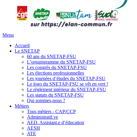
Menu
Accueil
Le SNETAP
60 ans du SNETAP-FSU
L’organigramme du SNETAP-FSU
Les congrès du SNETAP-FSU
Les élections professionnelles
Les journées d’études du SNETAP-FSU
Le logo du SNETAP-FSU se vêt en vert !
Le règlement intérieur du SNETAP-FSU
Les statuts du SNETAP-FSU
Qui sommes-nous ?
Métiers
Tous métiers - CAP/CCP
Administratif.ve
AED. Assistant.e d’éducation
AESH
ATE