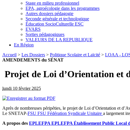
Stage en milieu professionnel
EPA, agroécologie dans les programmes
Autres dossiers pédagogie
Seconde générale et technologique
Éducation SocioCulturelle ESC
EVARS
Sorties pédagogiques
VALEURS DE LA REPUBLIQUE
En Région
Accueil
>
Les Dossiers
>
Politique Scolaire et Laïcité
>
LOAA - LOSAR
AMENDEMENTS du SÉNAT
Projet de Loi d’Orientation 
lundi 10 février 2025
Après de nombreuses péripéties, le projet de Loi d’Orientation et d’A
Le SNETAP-
FSU
FSU
Fédération Syndicale Unitaire
a largement in
A propos des
EPLEFPA
EPLEFPA
Établissement Public Local 