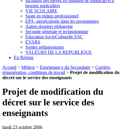
Inclusion des élèves en situation de handicap et à
besoins particuliers
VIE SCOLAIRE
Stage en milieu professionnel
EPA, agroécologie dans les programmes
Autres dossiers pédagogie
Seconde générale et technologique
Éducation SocioCulturelle ESC
EVARS
Sorties pédagogiques
VALEURS DE LA REPUBLIQUE
En Région
Accueil
>
Métiers
>
Enseignant·e du Secondaire
>
Carrière,
rémunération, conditions de travail
>
Projet de modification du
décret sur le service des enseignants
Projet de modification du
décret sur le service des
enseignants
lundi 23 octobre 2006