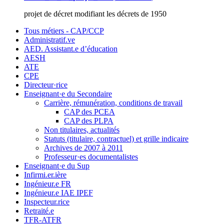
projet de décret modifiant les décrets de 1950
Tous métiers - CAP/CCP
Administratif.ve
AED. Assistant.e d’éducation
AESH
ATE
CPE
Directeur·rice
Enseignant·e du Secondaire
Carrière, rémunération, conditions de travail
CAP des PCEA
CAP des PLPA
Non titulaires, actualités
Statuts (titulaire, contractuel) et grille indicaire
Archives de 2007 à 2011
Professeur·es documentalistes
Enseignant·e du Sup
Infirmi.er.ière
Ingénieur.e FR
Ingénieur.e IAE IPEF
Inspecteur.rice
Retraité.e
TFR-ATFR