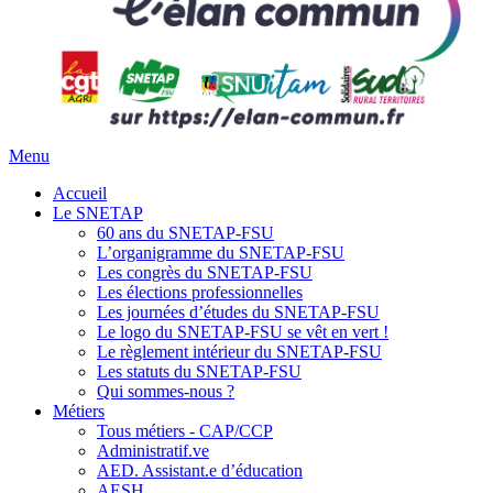
Menu
Accueil
Le SNETAP
60 ans du SNETAP-FSU
L’organigramme du SNETAP-FSU
Les congrès du SNETAP-FSU
Les élections professionnelles
Les journées d’études du SNETAP-FSU
Le logo du SNETAP-FSU se vêt en vert !
Le règlement intérieur du SNETAP-FSU
Les statuts du SNETAP-FSU
Qui sommes-nous ?
Métiers
Tous métiers - CAP/CCP
Administratif.ve
AED. Assistant.e d’éducation
AESH