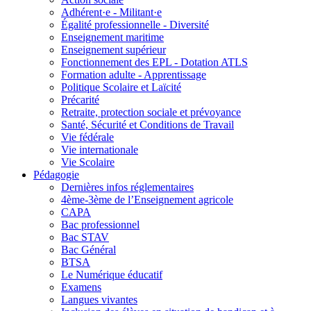
Adhérent·e - Militant·e
Égalité professionnelle - Diversité
Enseignement maritime
Enseignement supérieur
Fonctionnement des EPL - Dotation ATLS
Formation adulte - Apprentissage
Politique Scolaire et Laïcité
Précarité
Retraite, protection sociale et prévoyance
Santé, Sécurité et Conditions de Travail
Vie fédérale
Vie internationale
Vie Scolaire
Pédagogie
Dernières infos réglementaires
4ème-3ème de l’Enseignement agricole
CAPA
Bac professionnel
Bac STAV
Bac Général
BTSA
Le Numérique éducatif
Examens
Langues vivantes