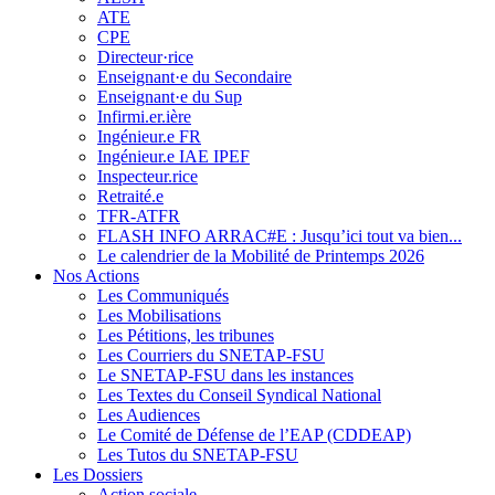
ATE
CPE
Directeur·rice
Enseignant·e du Secondaire
Enseignant·e du Sup
Infirmi.er.ière
Ingénieur.e FR
Ingénieur.e IAE IPEF
Inspecteur.rice
Retraité.e
TFR-ATFR
FLASH INFO ARRAC#E : Jusqu’ici tout va bien...
Le calendrier de la Mobilité de Printemps 2026
Nos Actions
Les Communiqués
Les Mobilisations
Les Pétitions, les tribunes
Les Courriers du SNETAP-FSU
Le SNETAP-FSU dans les instances
Les Textes du Conseil Syndical National
Les Audiences
Le Comité de Défense de l’EAP (CDDEAP)
Les Tutos du SNETAP-FSU
Les Dossiers
Action sociale