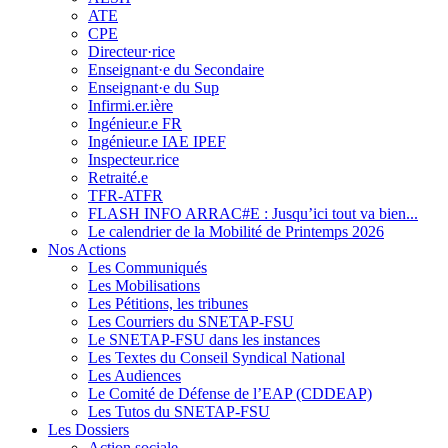
ATE
CPE
Directeur·rice
Enseignant·e du Secondaire
Enseignant·e du Sup
Infirmi.er.ière
Ingénieur.e FR
Ingénieur.e IAE IPEF
Inspecteur.rice
Retraité.e
TFR-ATFR
FLASH INFO ARRAC#E : Jusqu’ici tout va bien...
Le calendrier de la Mobilité de Printemps 2026
Nos Actions
Les Communiqués
Les Mobilisations
Les Pétitions, les tribunes
Les Courriers du SNETAP-FSU
Le SNETAP-FSU dans les instances
Les Textes du Conseil Syndical National
Les Audiences
Le Comité de Défense de l’EAP (CDDEAP)
Les Tutos du SNETAP-FSU
Les Dossiers
Action sociale