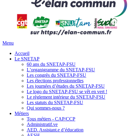
Menu
Accueil
Le SNETAP
60 ans du SNETAP-FSU
L’organigramme du SNETAP-FSU
Les congrès du SNETAP-FSU
Les élections professionnelles
Les journées d’études du SNETAP-FSU
Le logo du SNETAP-FSU se vêt en vert !
Le règlement intérieur du SNETAP-FSU
Les statuts du SNETAP-FSU
Qui sommes-nous ?
Métiers
Tous métiers - CAP/CCP
Administratif.ve
AED. Assistant.e d’éducation
AESH