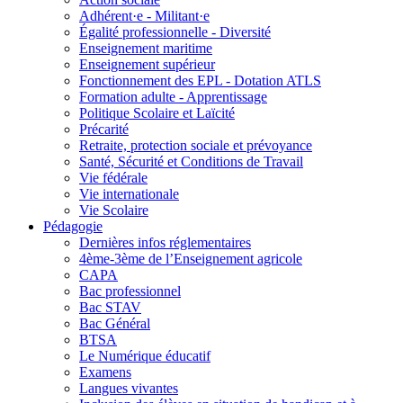
Adhérent·e - Militant·e
Égalité professionnelle - Diversité
Enseignement maritime
Enseignement supérieur
Fonctionnement des EPL - Dotation ATLS
Formation adulte - Apprentissage
Politique Scolaire et Laïcité
Précarité
Retraite, protection sociale et prévoyance
Santé, Sécurité et Conditions de Travail
Vie fédérale
Vie internationale
Vie Scolaire
Pédagogie
Dernières infos réglementaires
4ème-3ème de l’Enseignement agricole
CAPA
Bac professionnel
Bac STAV
Bac Général
BTSA
Le Numérique éducatif
Examens
Langues vivantes