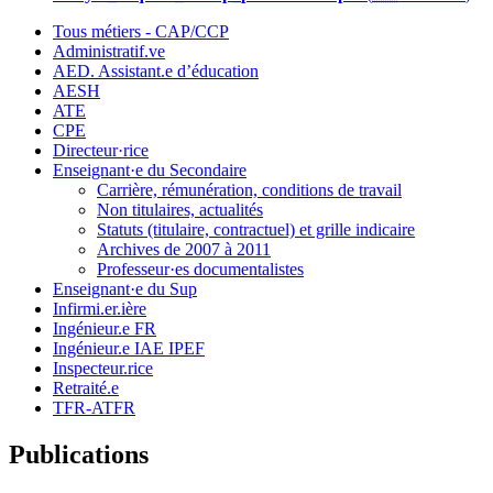
Tous métiers - CAP/CCP
Administratif.ve
AED. Assistant.e d’éducation
AESH
ATE
CPE
Directeur·rice
Enseignant·e du Secondaire
Carrière, rémunération, conditions de travail
Non titulaires, actualités
Statuts (titulaire, contractuel) et grille indicaire
Archives de 2007 à 2011
Professeur·es documentalistes
Enseignant·e du Sup
Infirmi.er.ière
Ingénieur.e FR
Ingénieur.e IAE IPEF
Inspecteur.rice
Retraité.e
TFR-ATFR
Publications