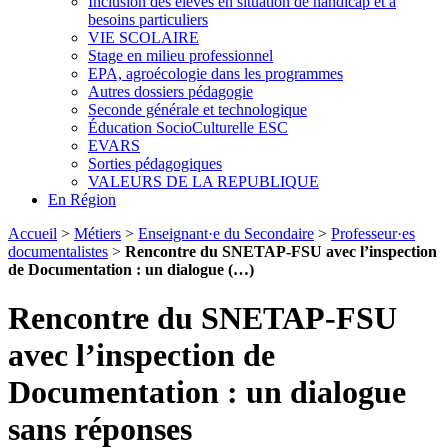
Inclusion des élèves en situation de handicap et à
besoins particuliers
VIE SCOLAIRE
Stage en milieu professionnel
EPA, agroécologie dans les programmes
Autres dossiers pédagogie
Seconde générale et technologique
Éducation SocioCulturelle ESC
EVARS
Sorties pédagogiques
VALEURS DE LA REPUBLIQUE
En Région
Accueil
>
Métiers
>
Enseignant·e du Secondaire
>
Professeur·es
documentalistes
>
Rencontre du SNETAP-FSU avec l’inspection
de Documentation : un dialogue (…)
Rencontre du SNETAP-FSU
avec l’inspection de
Documentation : un dialogue
sans réponses