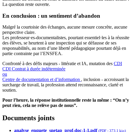
La question reste ouverte.
En conclusion : un sentiment d’abandon
Malgré la courtoisie des échanges, aucune mesure concrète, aucune
perspective claire.
Les professeur·es-documentalistes, pourtant essentiel·les à la réussite
des élèves, se heurtent à une inspection qui se défausse de ses
responsabilités, au nom d’une liberté pédagogique pourtant déjà en
partie contrainte par l’ENSFEA.
Confronté à des défis majeurs - littératie et IA, mutation des
CDI
CDI
Contrat à durée indéterminée
ou
Centre de documentation et d’information
, inclusion - accroissant la
surcharge de travail, la profession attend reconnaissance, clarté et
soutien.
Pour l’heure, la réponse institutionnelle reste la même : “On n’y
peut rien, cela ne relève pas de nous”.
Documents joints
analyse_enquete_snetap_prof-doc-1-1.pdf
(
PDF
-
373.1 kio
)