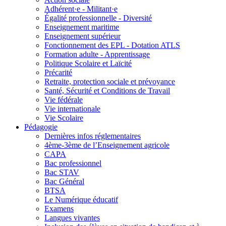
Adhérent·e - Militant·e
Égalité professionnelle - Diversité
Enseignement maritime
Enseignement supérieur
Fonctionnement des EPL - Dotation ATLS
Formation adulte - Apprentissage
Politique Scolaire et Laïcité
Précarité
Retraite, protection sociale et prévoyance
Santé, Sécurité et Conditions de Travail
Vie fédérale
Vie internationale
Vie Scolaire
Pédagogie
Dernières infos réglementaires
4ème-3ème de l’Enseignement agricole
CAPA
Bac professionnel
Bac STAV
Bac Général
BTSA
Le Numérique éducatif
Examens
Langues vivantes