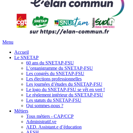
Menu
Accueil
Le SNETAP
60 ans du SNETAP-FSU
L’organigramme du SNETAP-FSU
Les congrès du SNETAP-FSU
Les élections professionnelles
Les journées d’études du SNETAP-FSU
Le logo du SNETAP-FSU se vêt en vert !
Le règlement intérieur du SNETAP-FSU
Les statuts du SNETAP-FSU
Qui sommes-nous ?
Métiers
Tous métiers - CAP/CCP
Administratif.ve
AED. Assistant.e d’éducation
AESH