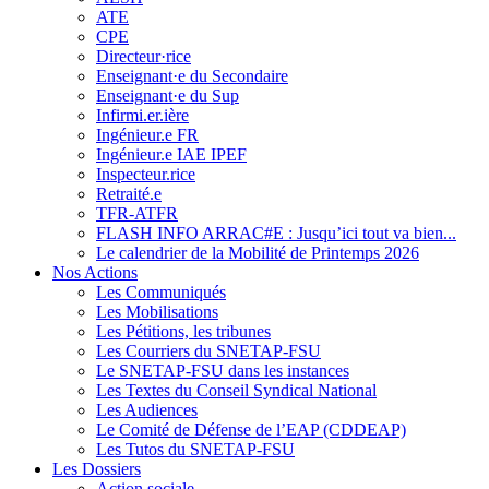
ATE
CPE
Directeur·rice
Enseignant·e du Secondaire
Enseignant·e du Sup
Infirmi.er.ière
Ingénieur.e FR
Ingénieur.e IAE IPEF
Inspecteur.rice
Retraité.e
TFR-ATFR
FLASH INFO ARRAC#E : Jusqu’ici tout va bien...
Le calendrier de la Mobilité de Printemps 2026
Nos Actions
Les Communiqués
Les Mobilisations
Les Pétitions, les tribunes
Les Courriers du SNETAP-FSU
Le SNETAP-FSU dans les instances
Les Textes du Conseil Syndical National
Les Audiences
Le Comité de Défense de l’EAP (CDDEAP)
Les Tutos du SNETAP-FSU
Les Dossiers
Action sociale