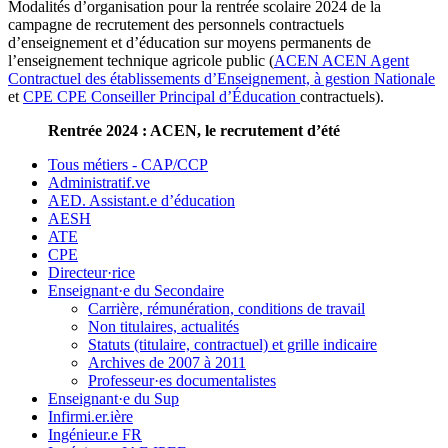
Modalités d’organisation pour la rentrée scolaire 2024 de la
campagne de recrutement des personnels contractuels
d’enseignement et d’éducation sur moyens permanents de
l’enseignement technique agricole public (
ACEN
ACEN
Agent
Contractuel des établissements d’Enseignement, à gestion Nationale
et
CPE
CPE
Conseiller Principal d’Éducation
contractuels).
Rentrée 2024 : ACEN, le recrutement d’été
Tous métiers - CAP/CCP
Administratif.ve
AED. Assistant.e d’éducation
AESH
ATE
CPE
Directeur·rice
Enseignant·e du Secondaire
Carrière, rémunération, conditions de travail
Non titulaires, actualités
Statuts (titulaire, contractuel) et grille indicaire
Archives de 2007 à 2011
Professeur·es documentalistes
Enseignant·e du Sup
Infirmi.er.ière
Ingénieur.e FR