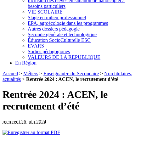
Inclusion des élèves en situation de handicap et à
besoins particuliers
VIE SCOLAIRE
Stage en milieu professionnel
EPA, agroécologie dans les programmes
Autres dossiers pédagogie
Seconde générale et technologique
Éducation SocioCulturelle ESC
EVARS
Sorties pédagogiques
VALEURS DE LA REPUBLIQUE
En Région
Accueil
>
Métiers
>
Enseignant·e du Secondaire
>
Non titulaires,
actualités
>
Rentrée 2024 : ACEN, le recrutement d’été
Rentrée 2024 : ACEN, le
recrutement d’été
mercredi 26 juin 2024