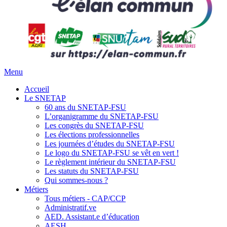
Menu
Accueil
Le SNETAP
60 ans du SNETAP-FSU
L’organigramme du SNETAP-FSU
Les congrès du SNETAP-FSU
Les élections professionnelles
Les journées d’études du SNETAP-FSU
Le logo du SNETAP-FSU se vêt en vert !
Le règlement intérieur du SNETAP-FSU
Les statuts du SNETAP-FSU
Qui sommes-nous ?
Métiers
Tous métiers - CAP/CCP
Administratif.ve
AED. Assistant.e d’éducation
AESH