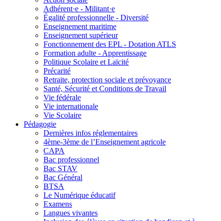
Adhérent·e - Militant·e
Égalité professionnelle - Diversité
Enseignement maritime
Enseignement supérieur
Fonctionnement des EPL - Dotation ATLS
Formation adulte - Apprentissage
Politique Scolaire et Laïcité
Précarité
Retraite, protection sociale et prévoyance
Santé, Sécurité et Conditions de Travail
Vie fédérale
Vie internationale
Vie Scolaire
Pédagogie
Dernières infos réglementaires
4ème-3ème de l’Enseignement agricole
CAPA
Bac professionnel
Bac STAV
Bac Général
BTSA
Le Numérique éducatif
Examens
Langues vivantes