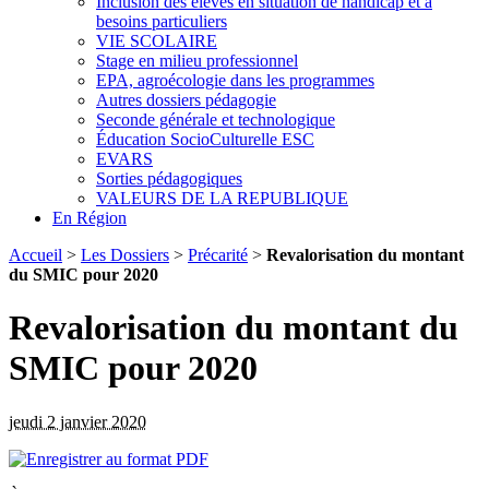
Inclusion des élèves en situation de handicap et à
besoins particuliers
VIE SCOLAIRE
Stage en milieu professionnel
EPA, agroécologie dans les programmes
Autres dossiers pédagogie
Seconde générale et technologique
Éducation SocioCulturelle ESC
EVARS
Sorties pédagogiques
VALEURS DE LA REPUBLIQUE
En Région
Accueil
>
Les Dossiers
>
Précarité
>
Revalorisation du montant
du SMIC pour 2020
Revalorisation du montant du
SMIC pour 2020
jeudi 2 janvier 2020