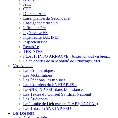
ATE
CPE
Directeur·rice
Enseignant·e du Secondaire
Enseignant·e du Sup
Infirmi.er.ière
Ingénieur.e FR
Ingénieur.e IAE IPEF
Inspecteur.rice
Retraité.e
TFR-ATFR
FLASH INFO ARRAC#E : Jusqu’ici tout va bien...
Le calendrier de la Mobilité de Printemps 2026
Nos Actions
Les Communiqués
Les Mobilisations
Les Pétitions, les tribunes
Les Courriers du SNETAP-FSU
Le SNETAP-FSU dans les instances
Les Textes du Conseil Syndical National
Les Audiences
Le Comité de Défense de l’EAP (CDDEAP)
Les Tutos du SNETAP-FSU
Les Dossiers
Action sociale