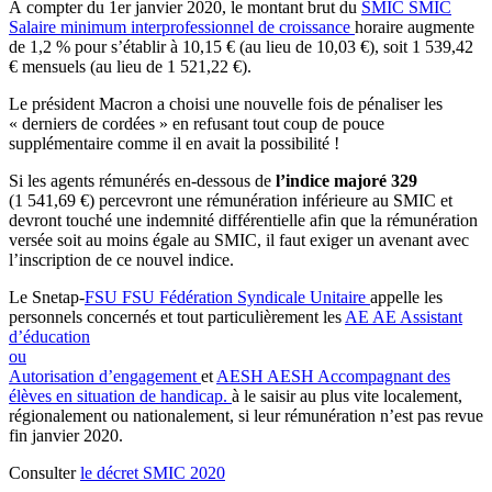
À compter du 1er janvier 2020, le montant brut du
SMIC
SMIC
Salaire minimum interprofessionnel de croissance
horaire augmente
de 1,2 % pour s’établir à 10,15 € (au lieu de 10,03 €), soit 1 539,42
€ mensuels (au lieu de 1 521,22 €).
Le président Macron a choisi une nouvelle fois de pénaliser les
« derniers de cordées » en refusant tout coup de pouce
supplémentaire comme il en avait la possibilité !
Si les agents rémunérés en-dessous de
l’indice majoré 329
(1 541,69 €) percevront une rémunération inférieure au SMIC et
devront touché une indemnité différentielle afin que la rémunération
versée soit au moins égale au SMIC, il faut exiger un avenant avec
l’inscription de ce nouvel indice.
Le Snetap-
FSU
FSU
Fédération Syndicale Unitaire
appelle les
personnels concernés et tout particulièrement les
AE
AE
Assistant
d’éducation
ou
Autorisation d’engagement
et
AESH
AESH
Accompagnant des
élèves en situation de handicap.
à le saisir au plus vite localement,
régionalement ou nationalement, si leur rémunération n’est pas revue
fin janvier 2020.
Consulter
le décret SMIC 2020