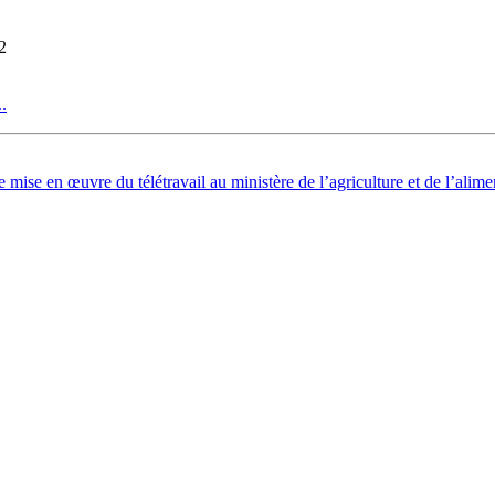
2
.
e en œuvre du télétravail au ministère de l’agriculture et de l’alimen