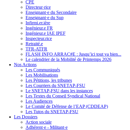
CPE
Directeur·rice
Enseignant·e du Secondaire
Enseignant·e du Sup
Infirmi.er.ière
Ingénieur.e FR
Ingénieur.e IAE IPEF
Inspecteur.rice
Retraité.e
TFR-ATFR
FLASH INFO ARRAC#E : Jusqu’ici tout va bien...
Le calendrier de la Mobilité de Printemps 2026
Nos Actions
Les Communiqués
Les Mobilisations
Les Pétitions, les tribunes
Les Courriers du SNETAP-FSU
Le SNETAP-FSU dans les instances
Les Textes du Conseil Syndical National
Les Audiences
Le Comité de Défense de l’EAP (CDDEAP)
Les Tutos du SNETAP-FSU
Les Dossiers
Action sociale
Adhérent·e - Militant·e