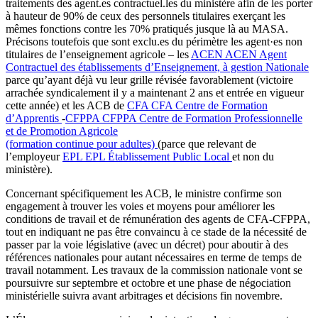
traitements des agent.es contractuel.les du ministère afin de les porter
à hauteur de 90% de ceux des personnels titulaires exerçant les
mêmes fonctions contre les 70% pratiqués jusque là au MASA.
Précisons toutefois que sont exclu.es du périmètre les agent·es non
titulaires de l’enseignement agricole – les
ACEN
ACEN
Agent
Contractuel des établissements d’Enseignement, à gestion Nationale
parce qu’ayant déjà vu leur grille révisée favorablement (victoire
arrachée syndicalement il y a maintenant 2 ans et entrée en vigueur
cette année) et les ACB de
CFA
CFA
Centre de Formation
d’Apprentis
-
CFPPA
CFPPA
Centre de Formation Professionnelle
et de Promotion Agricole
(formation continue pour adultes)
(parce que relevant de
l’employeur
EPL
EPL
Établissement Public Local
et non du
ministère).
Concernant spécifiquement les ACB, le ministre confirme son
engagement à trouver les voies et moyens pour améliorer les
conditions de travail et de rémunération des agents de CFA-CFPPA,
tout en indiquant ne pas être convaincu à ce stade de la nécessité de
passer par la voie législative (avec un décret) pour aboutir à des
références nationales pour autant nécessaires en terme de temps de
travail notamment. Les travaux de la commission nationale vont se
poursuivre sur septembre et octobre et une phase de négociation
ministérielle suivra avant arbitrages et décisions fin novembre.