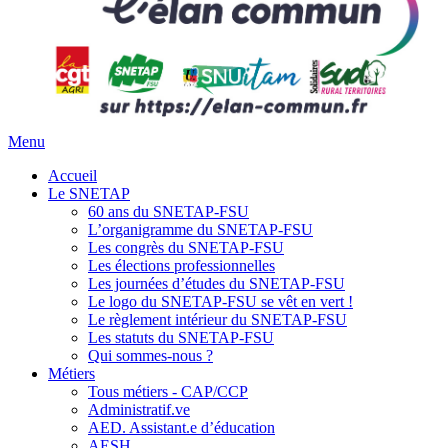
Menu
Accueil
Le SNETAP
60 ans du SNETAP-FSU
L’organigramme du SNETAP-FSU
Les congrès du SNETAP-FSU
Les élections professionnelles
Les journées d’études du SNETAP-FSU
Le logo du SNETAP-FSU se vêt en vert !
Le règlement intérieur du SNETAP-FSU
Les statuts du SNETAP-FSU
Qui sommes-nous ?
Métiers
Tous métiers - CAP/CCP
Administratif.ve
AED. Assistant.e d’éducation
AESH