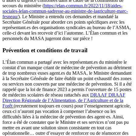
d’aides d’urgence confortées dans le cadre de la commission de
secours du ministère (
https://elan-commun.fr/2022/11/18/aides-
sociales-lelan-commun-sadresse-au-ministre-de-lagriculture-marc-
fesneau/
). Le Ministre a entendu ces demandes et mandaté la
Secrétaire Générale pour aborder ces points spécifiques avec les
représentant.es des organisations syndicales au bureau de l’ASMA,
celle-ci devant les recevoir d’ici l’automne. L’Élan commun et les
personnels du MASA jugeront donc sur pièce !
Prévention et conditions de travail
L’Élan commun a partagé avec les représentant.es du ministère le
constat d’un manque criant de médecine de prévention au détriment
de trop nombreux·euses agent.es du MASA, le Ministre demandant
à la Secrétaire Générale de faire établir un point exhaustif des zones
ou services non couverts par une médecine de prévention. Si il a été
rappelé que la loi de finance 2023 a permis l’ouverture de 15 postes
de médecins scolaires de réseau rattachés aux
DRAAF
DRAAF
Direction Régionale de l’Alimentation, de l’Agriculture et de la
Forêt
(recrutement toujours en cours) pour l’enseignement agricole,
ceux-ci n’auront pas vocation à compenser l’absence ou les
difficultés liées à la médecine de prévention des agent·es. Ainsi,
force a été de constater que le Ministre et ses services n’ont pas pu
mettre en avant une solution sinon consistante en tout cas
opérationnelle… outre d’essayer de renforcer ou de réamorcer des