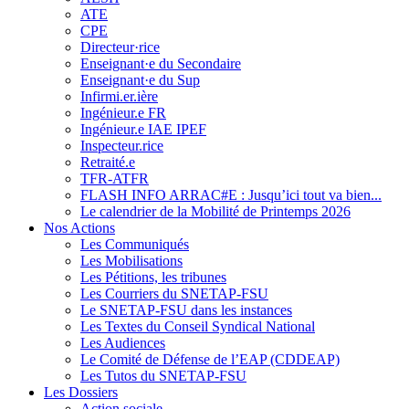
ATE
CPE
Directeur·rice
Enseignant·e du Secondaire
Enseignant·e du Sup
Infirmi.er.ière
Ingénieur.e FR
Ingénieur.e IAE IPEF
Inspecteur.rice
Retraité.e
TFR-ATFR
FLASH INFO ARRAC#E : Jusqu’ici tout va bien...
Le calendrier de la Mobilité de Printemps 2026
Nos Actions
Les Communiqués
Les Mobilisations
Les Pétitions, les tribunes
Les Courriers du SNETAP-FSU
Le SNETAP-FSU dans les instances
Les Textes du Conseil Syndical National
Les Audiences
Le Comité de Défense de l’EAP (CDDEAP)
Les Tutos du SNETAP-FSU
Les Dossiers
Action sociale