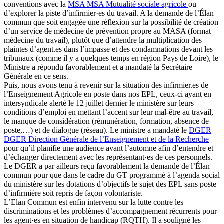
conventions avec la
MSA
MSA
Mutualité sociale agricole
ou
d’explorer la piste d’infirmier·es du travail. A la demande de l’Élan
commun que soit engagée une réflexion sur la possibilité de création
d’un service de médecine de prévention propre au MASA (format
médecine du travail), plutôt que d’attendre la multiplication des
plaintes d’agent.es dans l’impasse et des condamnations devant les
tribunaux (comme il y a quelques temps en région Pays de Loire), le
Ministre a répondu favorablement et a mandaté la Secrétaire
Générale en ce sens.
Puis, nous avons tenu à revenir sur la situation des infirmier.es de
l’Enseignement Agricole en poste dans nos EPL, ceux-ci ayant en
intersyndicale alerté le 12 juillet dernier le ministère sur leurs
conditions d’emploi en mettant l’accent sur leur mal-être au travail,
le manque de considération (rémunération, formation, absence de
poste,…) et de dialogue (réseau). Le ministre a mandaté le
DGER
DGER
Direction Générale de l’Enseignement et de la Recherche
pour qu’il planifie une audience avant l’automne afin d’entendre et
d’échanger directement avec les représentant·es de ces personnels.
Le DGER a par ailleurs reçu favorablement la demande de l’Élan
commun pour que dans le cadre du GT programmé à l’agenda social
du ministère sur les dotations d’objectifs le sujet des EPL sans poste
d’infirmière soit repris de façon volontariste.
L’Elan Commun est enfin intervenu sur la lutte contre les
discriminations et les problèmes d’accompagnement récurrents pour
les agent·es en situation de handicap (RQTH). Il a souligné les