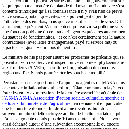
L’Élan commun a poursuivi sur les intentions du gouvernement sur
le quinquennat en matière de plan de titularisation. Le ministre s’est
contenté d’indiquer qu’à sa connaissance il n’y avait rien de prévu
en ce sens... ajoutant que certes, cela pouvait participer de
l’attractivité des emplois, mais que ce n’était pas la seule voie. Dit
autrement, le président Macron entend poursuivre sa politique vers
une fonction publique du contrat et d’agent·es précaires au détriment
du statut et de fonctionnaires... et ce n’est certainement pas la nature
contractuelle (avec lettre d’engagement, payé au service fait) du
« pacte enseignant » qui nous démentira !
Le ministre ne nie pas pour autant les problèmes de précarité qui se
posent au sein des Service d’inspection vétérinaire et phytosanitaire
aux frontières (SIVEP), il confirme l’organisation de concours
régionaux d’ici 6 mois pour écarter les soucis de mobilité...
Persistant sur cette question de l’appui aux agent.es du MASA dans
ce contexte inflationniste qui perdure, l’Élan commun a relayé avec
force les vœux exprimés lors de la dernière assemblée générale de
l’
ASMA
ASMA
Association d’action sociale, culturelle, sportive et
de loisirs du ministère de l’agriculture
, en demandant en particulier
que le ministère donne enfin droit à une revalorisation de la
subvention ministérielle octroyée au titre de l’action sociale et qui
n’a pas augmenté depuis plus de 10 ans maintenant... Nous avons
aussi échangé autour d’une subvention exceptionnelle ou encore