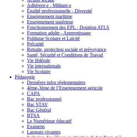
Adhérent·e - Militant·e
Égalité professionnelle - Diversité
Enseignement maritime
Enseignement supérieur
Fonctionnement des EPL - Dotation ATLS
Formation adulte - Apprentissage
Politique Scolaire et Laïcité
Précarité
Retraite, protection sociale et prévoyance
Santé, Sécurité et Conditions de Travail
Vie fédérale
Vie internationale
Vie Scolaire
Pédagogie
Dernières infos réglementaires
4ème-3ème de l’Enseignement agricole
CAPA
Bac professionnel
Bac STAV
Bac Général
BTSA
Le Numérique éducatif
Examens
Langues vivantes