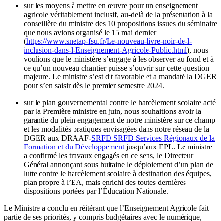
sur les moyens à mettre en œuvre pour un enseignement
agricole véritablement inclusif, au-delà de la présentation à la
conseillère du ministre des 10 propositions issues du séminaire
que nous avions organisé le 15 mai dernier
(
https://www.snetap-fsu.fr/Le-nouveau-livre-noir-de-l-
inclusion-dans-l-Enseignement-Agricole-Public.html
), nous
voulions que le ministère s’engage à les observer au fond et à
ce qu’un nouveau chantier puisse s’ouvrir sur cette question
majeure. Le ministre s’est dit favorable et a mandaté la DGER
pour s’en saisir dès le premier semestre 2024.
sur le plan gouvernemental contre le harcèlement scolaire acté
par la Première ministre en juin, nous souhaitions avoir la
garantie du plein engagement de notre ministère sur ce champ
et les modalités pratiques envisagées dans notre réseau de la
DGER aux DRAAF-
SRFD
SRFD
Services Régionaux de la
Formation et du Développement
jusqu’aux EPL. Le ministre
a confirmé les travaux engagés en ce sens, le Directeur
Général annonçant sous huitaine le déploiement d’un plan de
lutte contre le harcèlement scolaire à destination des équipes,
plan propre à l’EA, mais enrichi des toutes dernières
dispositions portées par l’Éducation Nationale.
Le Ministre a conclu en réitérant que l’Enseignement Agricole fait
partie de ses priorités, y compris budgétaires avec le numérique,