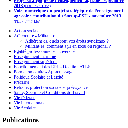
Projet stratégique de l’enseignement agricole - septembre
2013
(
PDF
-
673.1 kio
)
Volet numérique du projet stratégique de l’enseignement
agricole : contribution du Snetap-FSU - novembre 2013
(
PDF
-
177.7 kio
)
Action sociale
Adhérent·e - Militant·e
Adhérent·es, quels sont vos droits syndicaux ?
Militant·es, comment agir en local ou régional ?
Égalité professionnelle - Diversité
Enseignement maritime
Enseignement supérieur
Fonctionnement des EPL - Dotation ATLS
Formation adulte - Apprentissage
Politique Scolaire et Laïcité
Précarité
Retraite, protection sociale et prévoyance
Santé, Sécurité et Conditions de Travail
Vie fédérale
Vie internationale
Vie Scolaire
Publications