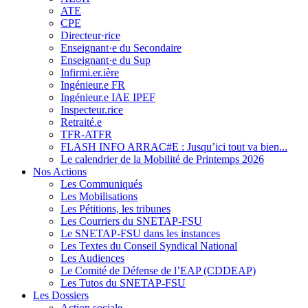
ATE
CPE
Directeur·rice
Enseignant·e du Secondaire
Enseignant·e du Sup
Infirmi.er.ière
Ingénieur.e FR
Ingénieur.e IAE IPEF
Inspecteur.rice
Retraité.e
TFR-ATFR
FLASH INFO ARRAC#E : Jusqu’ici tout va bien...
Le calendrier de la Mobilité de Printemps 2026
Nos Actions
Les Communiqués
Les Mobilisations
Les Pétitions, les tribunes
Les Courriers du SNETAP-FSU
Le SNETAP-FSU dans les instances
Les Textes du Conseil Syndical National
Les Audiences
Le Comité de Défense de l’EAP (CDDEAP)
Les Tutos du SNETAP-FSU
Les Dossiers
Action sociale