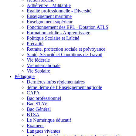
Adhérent·e - Militant·e
Égalité professionnelle - Diversité
Enseignement maritime
Enseignement supérieur
Fonctionnement des EPL - Dotation ATLS
Formation adulte - Apprentissage
Politique Scolaire et Laïcité
Précarité
Retraite, protection sociale et prévoyance
Santé, Sécurité et Conditions de Travail
Vie fédérale
Vie internationale
Vie Scolaire
Pédagogie
Dernières infos réglementaires
4ème-3ème de l’Enseignement agricole
CAPA
Bac professionnel
Bac STAV
Bac Général
BTSA
Le Numérique éducatif
Examens
Langues vivantes