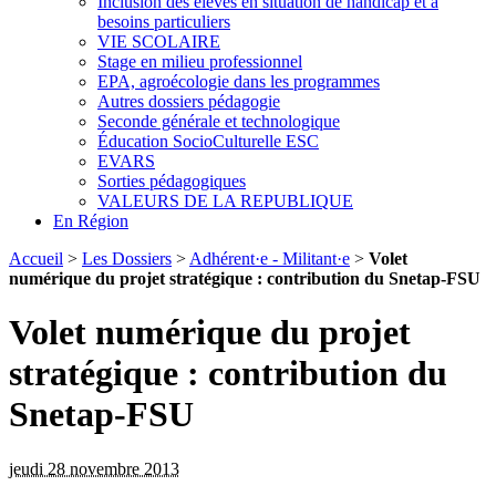
Inclusion des élèves en situation de handicap et à
besoins particuliers
VIE SCOLAIRE
Stage en milieu professionnel
EPA, agroécologie dans les programmes
Autres dossiers pédagogie
Seconde générale et technologique
Éducation SocioCulturelle ESC
EVARS
Sorties pédagogiques
VALEURS DE LA REPUBLIQUE
En Région
Accueil
>
Les Dossiers
>
Adhérent·e - Militant·e
>
Volet
numérique du projet stratégique : contribution du Snetap-FSU
Volet numérique du projet
stratégique : contribution du
Snetap-FSU
jeudi 28 novembre 2013