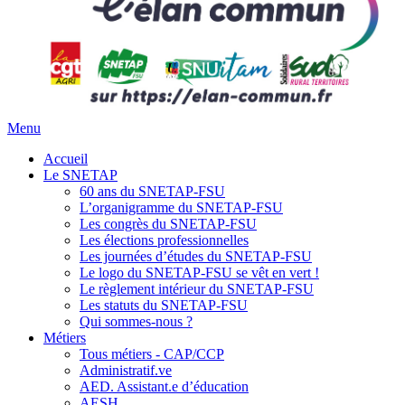
Menu
Accueil
Le SNETAP
60 ans du SNETAP-FSU
L’organigramme du SNETAP-FSU
Les congrès du SNETAP-FSU
Les élections professionnelles
Les journées d’études du SNETAP-FSU
Le logo du SNETAP-FSU se vêt en vert !
Le règlement intérieur du SNETAP-FSU
Les statuts du SNETAP-FSU
Qui sommes-nous ?
Métiers
Tous métiers - CAP/CCP
Administratif.ve
AED. Assistant.e d’éducation
AESH