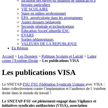
Inclusion des élèves en situation de handicap et à
besoins particuliers
VIE SCOLAIRE
Stage en milieu professionnel
EPA, agroécologie dans les programmes
Autres dossiers pédagogie
Seconde générale et technologique
Éducation SocioCulturelle ESC
EVARS
Sorties pédagogiques
VALEURS DE LA REPUBLIQUE
En Région
Accueil
>
Les Dossiers
>
Politique Scolaire et Laïcité
>
Lutter
contre l’Extrême-Droite
>
Les publications VISA
Les publications VISA
Le SNETAP-
FSU
FSU
Fédération Syndicale Unitaire
avec VISA :
lutter collectivement contre l’implantation et l’audience de l ’extrême
droite dans le monde du travail !
Le SNETAP-FSU est pleinement engagé dans Vigilance et
initiatives syndicales antifascistes (VISA), association