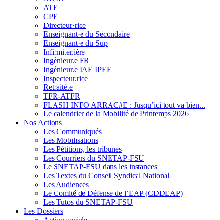
ATE
CPE
Directeur·rice
Enseignant·e du Secondaire
Enseignant·e du Sup
Infirmi.er.ière
Ingénieur.e FR
Ingénieur.e IAE IPEF
Inspecteur.rice
Retraité.e
TFR-ATFR
FLASH INFO ARRAC#E : Jusqu’ici tout va bien...
Le calendrier de la Mobilité de Printemps 2026
Nos Actions
Les Communiqués
Les Mobilisations
Les Pétitions, les tribunes
Les Courriers du SNETAP-FSU
Le SNETAP-FSU dans les instances
Les Textes du Conseil Syndical National
Les Audiences
Le Comité de Défense de l’EAP (CDDEAP)
Les Tutos du SNETAP-FSU
Les Dossiers
Action sociale