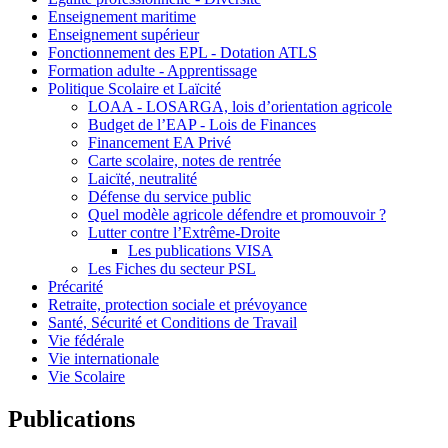
Enseignement maritime
Enseignement supérieur
Fonctionnement des EPL - Dotation ATLS
Formation adulte - Apprentissage
Politique Scolaire et Laïcité
LOAA - LOSARGA, lois d’orientation agricole
Budget de l’EAP - Lois de Finances
Financement EA Privé
Carte scolaire, notes de rentrée
Laicïté, neutralité
Défense du service public
Quel modèle agricole défendre et promouvoir ?
Lutter contre l’Extrême-Droite
Les publications VISA
Les Fiches du secteur PSL
Précarité
Retraite, protection sociale et prévoyance
Santé, Sécurité et Conditions de Travail
Vie fédérale
Vie internationale
Vie Scolaire
Publications