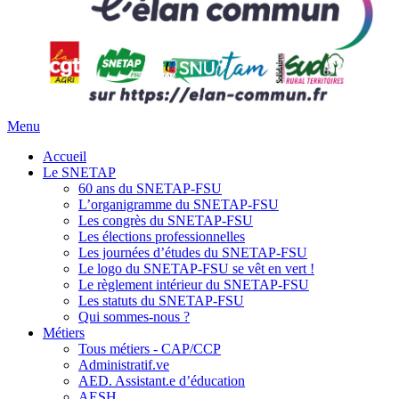
Menu
Accueil
Le SNETAP
60 ans du SNETAP-FSU
L’organigramme du SNETAP-FSU
Les congrès du SNETAP-FSU
Les élections professionnelles
Les journées d’études du SNETAP-FSU
Le logo du SNETAP-FSU se vêt en vert !
Le règlement intérieur du SNETAP-FSU
Les statuts du SNETAP-FSU
Qui sommes-nous ?
Métiers
Tous métiers - CAP/CCP
Administratif.ve
AED. Assistant.e d’éducation
AESH