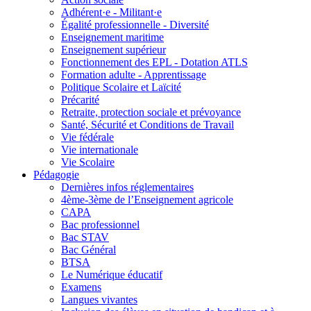
Adhérent·e - Militant·e
Égalité professionnelle - Diversité
Enseignement maritime
Enseignement supérieur
Fonctionnement des EPL - Dotation ATLS
Formation adulte - Apprentissage
Politique Scolaire et Laïcité
Précarité
Retraite, protection sociale et prévoyance
Santé, Sécurité et Conditions de Travail
Vie fédérale
Vie internationale
Vie Scolaire
Pédagogie
Dernières infos réglementaires
4ème-3ème de l’Enseignement agricole
CAPA
Bac professionnel
Bac STAV
Bac Général
BTSA
Le Numérique éducatif
Examens
Langues vivantes