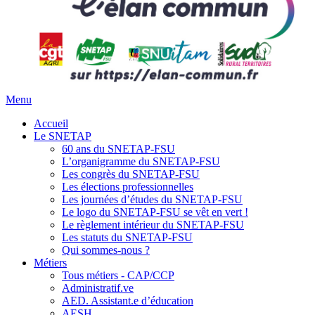
Menu
Accueil
Le SNETAP
60 ans du SNETAP-FSU
L’organigramme du SNETAP-FSU
Les congrès du SNETAP-FSU
Les élections professionnelles
Les journées d’études du SNETAP-FSU
Le logo du SNETAP-FSU se vêt en vert !
Le règlement intérieur du SNETAP-FSU
Les statuts du SNETAP-FSU
Qui sommes-nous ?
Métiers
Tous métiers - CAP/CCP
Administratif.ve
AED. Assistant.e d’éducation
AESH