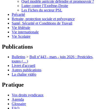
Quel modèle agricole défendre et promouvoir ?
Lutter contre l’Extrême-Droite
Les Fiches du secteur PSL
Précarité
Retraite, protection sociale et prévoyance
Santé, Sécurité et Conditions de Travail
Vie fédérale
Vie internationale
Vie Scolaire
Publications
Bulletins
>
Bull n°443 - mars - juin 2026 : Pesticides,
toutes (…)
Livret d'accueil
Autres publications
La chaîne vidéo
Pratique
Vos droits syndicaux
Agenda
Glossaire
FAQ