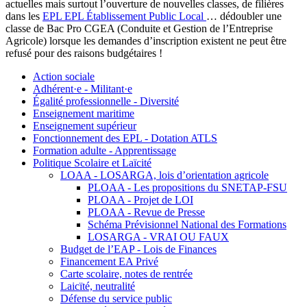
actuelles mais surtout l’ouverture de nouvelles classes, de filières
dans les
EPL
EPL
Établissement Public Local
… dédoubler une
classe de Bac Pro CGEA (Conduite et Gestion de l’Entreprise
Agricole) lorsque les demandes d’inscription existent ne peut être
refusé pour des raisons budgétaires !
Action sociale
Adhérent·e - Militant·e
Égalité professionnelle - Diversité
Enseignement maritime
Enseignement supérieur
Fonctionnement des EPL - Dotation ATLS
Formation adulte - Apprentissage
Politique Scolaire et Laïcité
LOAA - LOSARGA, lois d’orientation agricole
PLOAA - Les propositions du SNETAP-FSU
PLOAA - Projet de LOI
PLOAA - Revue de Presse
Schéma Prévisionnel National des Formations
LOSARGA - VRAI OU FAUX
Budget de l’EAP - Lois de Finances
Financement EA Privé
Carte scolaire, notes de rentrée
Laicïté, neutralité
Défense du service public