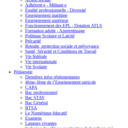
Adhérent·e - Militant·e
Égalité professionnelle - Diversité
Enseignement maritime
Enseignement supérieur
Fonctionnement des EPL - Dotation ATLS
Formation adulte - Apprentissage
Politique Scolaire et Laïcité
Précarité
Retraite, protection sociale et prévoyance
Santé, Sécurité et Conditions de Travail
Vie fédérale
Vie internationale
Vie Scolaire
Pédagogie
Dernières infos réglementaires
4ème-3ème de l’Enseignement agricole
CAPA
Bac professionnel
Bac STAV
Bac Général
BTSA
Le Numérique éducatif
Examens
Langues vivantes