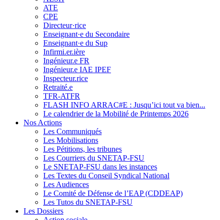
ATE
CPE
Directeur·rice
Enseignant·e du Secondaire
Enseignant·e du Sup
Infirmi.er.ière
Ingénieur.e FR
Ingénieur.e IAE IPEF
Inspecteur.rice
Retraité.e
TFR-ATFR
FLASH INFO ARRAC#E : Jusqu’ici tout va bien...
Le calendrier de la Mobilité de Printemps 2026
Nos Actions
Les Communiqués
Les Mobilisations
Les Pétitions, les tribunes
Les Courriers du SNETAP-FSU
Le SNETAP-FSU dans les instances
Les Textes du Conseil Syndical National
Les Audiences
Le Comité de Défense de l’EAP (CDDEAP)
Les Tutos du SNETAP-FSU
Les Dossiers
Action sociale