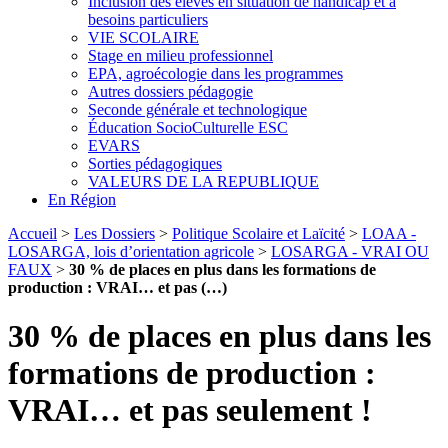
Inclusion des élèves en situation de handicap et à
besoins particuliers
VIE SCOLAIRE
Stage en milieu professionnel
EPA, agroécologie dans les programmes
Autres dossiers pédagogie
Seconde générale et technologique
Éducation SocioCulturelle ESC
EVARS
Sorties pédagogiques
VALEURS DE LA REPUBLIQUE
En Région
Accueil
>
Les Dossiers
>
Politique Scolaire et Laïcité
>
LOAA -
LOSARGA, lois d’orientation agricole
>
LOSARGA - VRAI OU
FAUX
>
30 % de places en plus dans les formations de
production : VRAI… et pas (…)
30 % de places en plus dans les
formations de production :
VRAI… et pas seulement !