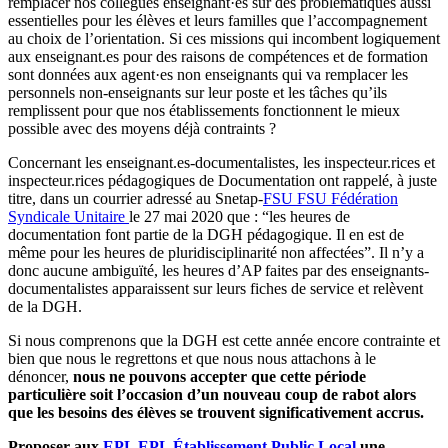
remplacer nos collègues enseignant·es sur des problématiques aussi
essentielles pour les élèves et leurs familles que l’accompagnement
au choix de l’orientation. Si ces missions qui incombent logiquement
aux enseignant.es pour des raisons de compétences et de formation
sont données aux agent·es non enseignants qui va remplacer les
personnels non-enseignants sur leur poste et les tâches qu’ils
remplissent pour que nos établissements fonctionnent le mieux
possible avec des moyens déjà contraints ?
Concernant les enseignant.es-documentalistes, les inspecteur.rices et
inspecteur.rices pédagogiques de Documentation ont rappelé, à juste
titre, dans un courrier adressé au Snetap-
FSU
FSU
Fédération
Syndicale Unitaire
le 27 mai 2020 que : “les heures de
documentation font partie de la DGH pédagogique. Il en est de
même pour les heures de pluridisciplinarité non affectées”. Il n’y a
donc aucune ambiguïté, les heures d’AP faites par des enseignants-
documentalistes apparaissent sur leurs fiches de service et relèvent
de la DGH.
Si nous comprenons que la DGH est cette année encore contrainte et
bien que nous le regrettons et que nous nous attachons à le
dénoncer,
nous ne pouvons accepter que cette période
particulière soit l’occasion d’un nouveau coup de rabot alors
que les besoins des élèves se trouvent significativement accrus.
Proposer aux
EPL
EPL
Établissement Public Local
une