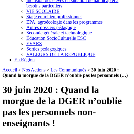
Inclusion des élèves en situation de handicap et à
besoins particuliers
VIE SCOLAIRE
Stage en milieu professionnel
EPA, agroécologie dans les programmes
Autres dossiers pédagogie
Seconde générale et technologique
Éducation SocioCulturelle ESC
EVARS
Sorties pédagogiques
VALEURS DE LA REPUBLIQUE
En Région
Accueil
>
Nos Actions
>
Les Communiqués
>
30 juin 2020 :
Quand la morgue de la DGER n’oublie pas les personnels (…)
30 juin 2020 : Quand la
morgue de la DGER n’oublie
pas les personnels non-
enseignants !