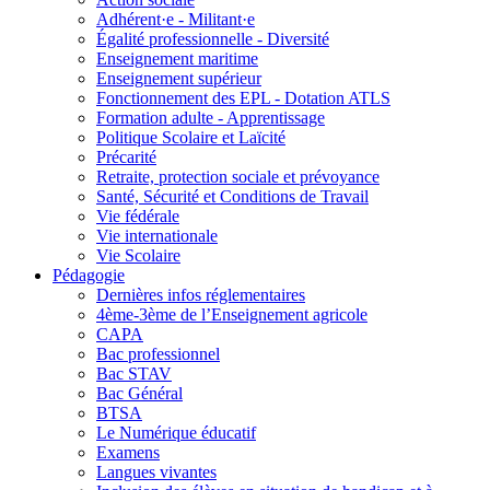
Adhérent·e - Militant·e
Égalité professionnelle - Diversité
Enseignement maritime
Enseignement supérieur
Fonctionnement des EPL - Dotation ATLS
Formation adulte - Apprentissage
Politique Scolaire et Laïcité
Précarité
Retraite, protection sociale et prévoyance
Santé, Sécurité et Conditions de Travail
Vie fédérale
Vie internationale
Vie Scolaire
Pédagogie
Dernières infos réglementaires
4ème-3ème de l’Enseignement agricole
CAPA
Bac professionnel
Bac STAV
Bac Général
BTSA
Le Numérique éducatif
Examens
Langues vivantes