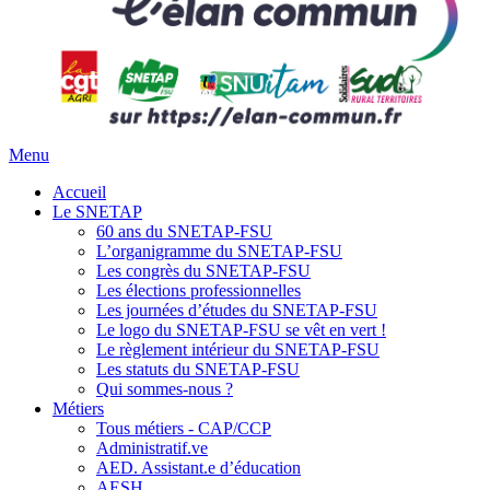
Menu
Accueil
Le SNETAP
60 ans du SNETAP-FSU
L’organigramme du SNETAP-FSU
Les congrès du SNETAP-FSU
Les élections professionnelles
Les journées d’études du SNETAP-FSU
Le logo du SNETAP-FSU se vêt en vert !
Le règlement intérieur du SNETAP-FSU
Les statuts du SNETAP-FSU
Qui sommes-nous ?
Métiers
Tous métiers - CAP/CCP
Administratif.ve
AED. Assistant.e d’éducation
AESH