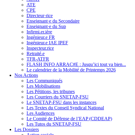
ATE
CPE
Directeur·rice
Enseignant·e du Secondaire
Enseignant·e du Sup
Infirmi.er.ière
Ingénieur.e FR
Ingénieur.e IAE IPEF
Inspecteur.rice
Retraité.e
TFR-ATFR
FLASH INFO ARRAC#E : Jusqu’ici tout va bien...
Le calendrier de la Mobilité de Printemps 2026
Nos Actions
Les Communiqués
Les Mobilisations
Les Pétitions, les tribunes
Les Courriers du SNETAP-FSU
Le SNETAP-FSU dans les instances
Les Textes du Conseil Syndical National
Les Audiences
Le Comité de Défense de l’EAP (CDDEAP)
Les Tutos du SNETAP-FSU
Les Dossiers
Action sociale