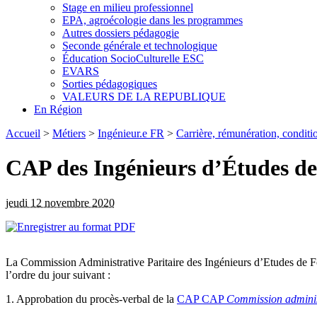
Stage en milieu professionnel
EPA, agroécologie dans les programmes
Autres dossiers pédagogie
Seconde générale et technologique
Éducation SocioCulturelle ESC
EVARS
Sorties pédagogiques
VALEURS DE LA REPUBLIQUE
En Région
Accueil
>
Métiers
>
Ingénieur.e FR
>
Carrière, rémunération, conditio
CAP des Ingénieurs d’Études d
jeudi 12 novembre 2020
La Commission Administrative Paritaire des Ingénieurs d’Etudes de Fo
l’ordre du jour suivant :
1. Approbation du procès-verbal de la
CAP
CAP
Commission administ