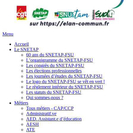
Menu
Accueil
Le SNETAP
60 ans du SNETAP-FSU
L’organigramme du SNETAP-FSU
Les congrès du SNETAP-FSU
Les élections professionnelles
Les journées d’études du SNETAP-FSU
Le logo du SNETAP-FSU se vêt en vert !
Le règlement intérieur du SNETAP-FSU
Les statuts du SNETAP-FSU
Qui sommes-nous ?
Métiers
Tous métiers - CAP/CCP
Administratif.ve
AED. Assistant.e d’éducation
AESH
ATE