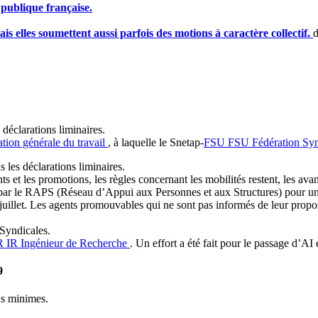
 publique française.
s elles soumettent aussi parfois des motions à caractère collectif.
 déclarations liminaires.
tion générale du travail
, à laquelle le Snetap-
FSU
FSU
Fédération Syn
les déclarations liminaires.
s et les promotions, les règles concernant les mobilités restent, les ava
par le RAPS (Réseau d’Appui aux Personnes et aux Structures) pour une é
 juillet. Les agents promouvables qui ne sont pas informés de leur prop
Syndicales.
R
IR
Ingénieur de Recherche
. Un effort a été fait pour le passage d’A
19
ns minimes.