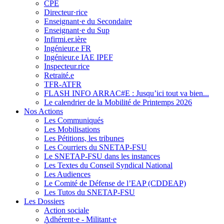
CPE
Directeur·rice
Enseignant·e du Secondaire
Enseignant·e du Sup
Infirmi.er.ière
Ingénieur.e FR
Ingénieur.e IAE IPEF
Inspecteur.rice
Retraité.e
TFR-ATFR
FLASH INFO ARRAC#E : Jusqu’ici tout va bien...
Le calendrier de la Mobilité de Printemps 2026
Nos Actions
Les Communiqués
Les Mobilisations
Les Pétitions, les tribunes
Les Courriers du SNETAP-FSU
Le SNETAP-FSU dans les instances
Les Textes du Conseil Syndical National
Les Audiences
Le Comité de Défense de l’EAP (CDDEAP)
Les Tutos du SNETAP-FSU
Les Dossiers
Action sociale
Adhérent·e - Militant·e