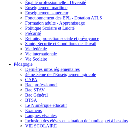
Égalité professionnelle - Diversité
Enseignement maritime
Enseignement supérieur
Fonctionnement des EPL - Dotation ATLS
Formation adulte - Apprentissage
Politique Scolaire et Laïcité
Précarité
Retraite, protection sociale et prévoyance
Santé, Sécurité et Conditions de Travail
Vie fédérale
Vie internationale
Vie Scolaire
Pédagogie
Dernières infos réglementaires
4ème-3ème de l’Enseignement agricole
CAPA
Bac professionnel
Bac STAV
Bac Général
BTSA
Le Numérique éducatif
Examens
Langues vivantes
Inclusion des élèves en situation de handicap et à besoins 
VIE SCOLAIRE