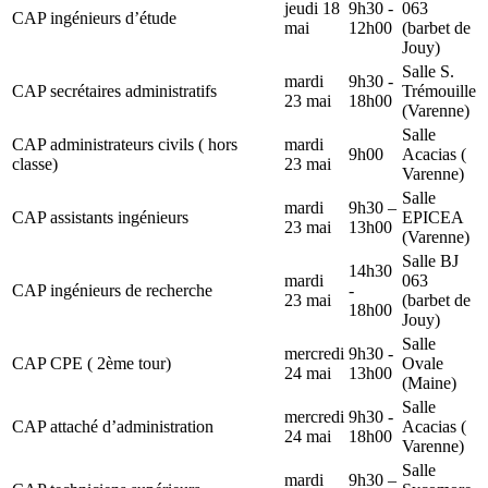
jeudi 18
9h30 -
063
CAP ingénieurs d’étude
mai
12h00
(barbet de
Jouy)
Salle S.
mardi
9h30 -
CAP secrétaires administratifs
Trémouille
23 mai
18h00
(Varenne)
Salle
CAP administrateurs civils ( hors
mardi
9h00
Acacias (
classe)
23 mai
Varenne)
Salle
mardi
9h30 –
CAP assistants ingénieurs
EPICEA
23 mai
13h00
(Varenne)
Salle BJ
14h30
mardi
063
CAP ingénieurs de recherche
-
23 mai
(barbet de
18h00
Jouy)
Salle
mercredi
9h30 -
CAP CPE ( 2ème tour)
Ovale
24 mai
13h00
(Maine)
Salle
mercredi
9h30 -
CAP attaché d’administration
Acacias (
24 mai
18h00
Varenne)
Salle
mardi
9h30 –