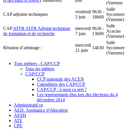
et des eaux et forêts
( mutations)
juin
(Varenne
Salle
vendredi
9h30 -
CAP adjoints techniques
Sycomore
2 juin
18h00
(Varenne)
Salle
CAP
ATFR
ATFR
Adjoint technique
mercredi
9h30 -
Acacias
de formation et de recherche
7 juin
13h00
(Varenne)
Salle
mercredi
Réunion d’arbitrage :
14h30
Sycomore
21 juin
(Varenne)
Tous métiers - CAP/CCP
Tous les métiers
CAP/CCP
CCP nationale des ACEN
Calendriers des CAP/CCP
CAP/CCP : à quoi ça sert ?
Les représentants élus lors des élections du 4
décembre 2014
Administratif.ve
AED. Assistant.e d’éducation
AESH
ATE
CPE