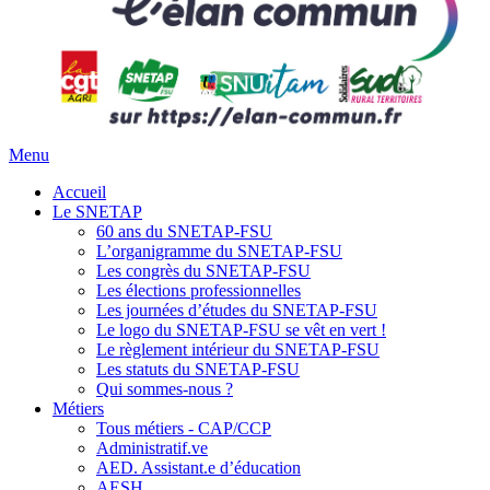
Menu
Accueil
Le SNETAP
60 ans du SNETAP-FSU
L’organigramme du SNETAP-FSU
Les congrès du SNETAP-FSU
Les élections professionnelles
Les journées d’études du SNETAP-FSU
Le logo du SNETAP-FSU se vêt en vert !
Le règlement intérieur du SNETAP-FSU
Les statuts du SNETAP-FSU
Qui sommes-nous ?
Métiers
Tous métiers - CAP/CCP
Administratif.ve
AED. Assistant.e d’éducation
AESH