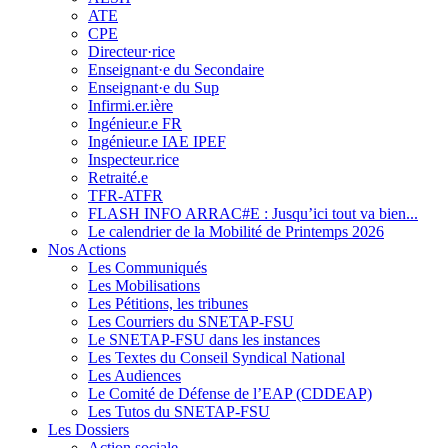
ATE
CPE
Directeur·rice
Enseignant·e du Secondaire
Enseignant·e du Sup
Infirmi.er.ière
Ingénieur.e FR
Ingénieur.e IAE IPEF
Inspecteur.rice
Retraité.e
TFR-ATFR
FLASH INFO ARRAC#E : Jusqu’ici tout va bien...
Le calendrier de la Mobilité de Printemps 2026
Nos Actions
Les Communiqués
Les Mobilisations
Les Pétitions, les tribunes
Les Courriers du SNETAP-FSU
Le SNETAP-FSU dans les instances
Les Textes du Conseil Syndical National
Les Audiences
Le Comité de Défense de l’EAP (CDDEAP)
Les Tutos du SNETAP-FSU
Les Dossiers
Action sociale