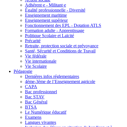
Adhérent·e - Militant·e
Égalité professionnelle - Diversité
Enseignement maritime
Enseignement supérieur
Fonctionnement des EPL - Dotation ATLS
Formation adulte - Apprentissage
Politique Scolaire et Laïcité
Précarité
Retraite, protection sociale et prévoyance
Santé, Sécurité et Conditions de Travail
Vie fédérale
Vie internationale
Vie Scolaire
Pédagogie
Dernières infos réglementaires
4ème-3ème de l’Enseignement agricole
CAPA
Bac professionnel
Bac STAV
Bac Général
BTSA
Le Numérique éducatif
Examens
Langues vivantes