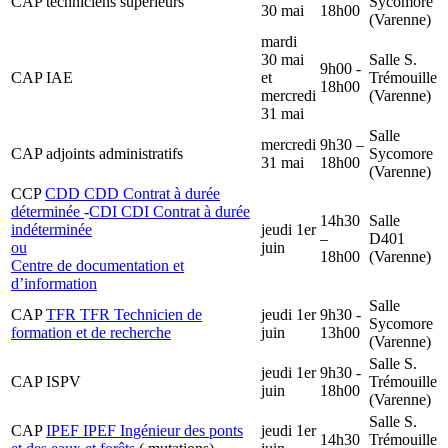
CAP techniciens supérieurs
Sycomore
30 mai
18h00
(Varenne)
mardi
30 mai
Salle S.
9h00 -
CAP IAE
et
Trémouille
18h00
mercredi
(Varenne)
31 mai
Salle
mercredi
9h30 –
CAP adjoints administratifs
Sycomore
31 mai
18h00
(Varenne)
CCP
CDD
CDD
Contrat à durée
déterminée
-
CDI
CDI
Contrat à durée
14h30
Salle
indéterminée
jeudi 1er
–
D401
ou
juin
18h00
(Varenne)
Centre de documentation et
d’information
Salle
CAP
TFR
TFR
Technicien de
jeudi 1er
9h30 -
Sycomore
formation et de recherche
juin
13h00
(Varenne)
Salle S.
jeudi 1er
9h30 -
CAP ISPV
Trémouille
juin
18h00
(Varenne)
Salle S.
CAP
IPEF
IPEF
Ingénieur des ponts
jeudi 1er
14h30
Trémouille