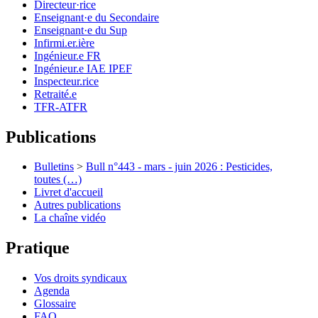
Directeur·rice
Enseignant·e du Secondaire
Enseignant·e du Sup
Infirmi.er.ière
Ingénieur.e FR
Ingénieur.e IAE IPEF
Inspecteur.rice
Retraité.e
TFR-ATFR
Publications
Bulletins
>
Bull n°443 - mars - juin 2026 : Pesticides,
toutes (…)
Livret d'accueil
Autres publications
La chaîne vidéo
Pratique
Vos droits syndicaux
Agenda
Glossaire
FAQ