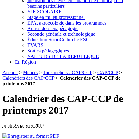
Inclusion des élèves en situation de handicap et à
besoins particuliers
VIE SCOLAIRE
Stage en milieu professionnel
EPA, agroécologie dans les programmes
Autres dossiers pédagogie
Seconde générale et technologique
Éducation SocioCulturelle ESC
EVARS
Sorties pédagogiques
VALEURS DE LA REPUBLIQUE
En Région
Accueil
>
Métiers
>
Tous métiers - CAP/CCP
>
CAP/CCP
>
Calendriers des CAP/CCP
>
Calendrier des CAP-CCP de
printemps 2017
Calendrier des CAP-CCP de
printemps 2017
lundi 23 janvier 2017