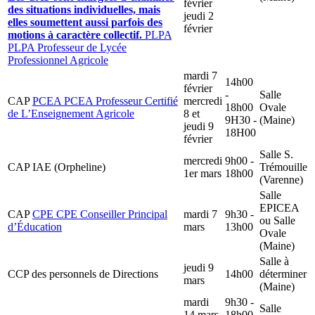
février
des situations individuelles, mais
jeudi 2
elles soumettent aussi parfois des
février
motions à caractère collectif.
PLPA
PLPA
Professeur de Lycée
Professionnel Agricole
mardi 7
14h00
février
-
Salle
CAP
PCEA
PCEA
Professeur Certifié
mercredi
18h00
Ovale
de L’Enseignement Agricole
8 et
9H30 -
(Maine)
jeudi 9
18H00
février
Salle S.
mercredi
9h00 -
CAP IAE (Orpheline)
Trémouille
1er mars
18h00
(Varenne)
Salle
EPICEA
CAP
CPE
CPE
Conseiller Principal
mardi 7
9h30 -
ou Salle
d’Éducation
mars
13h00
Ovale
(Maine)
Salle à
jeudi 9
CCP des personnels de Directions
14h00
déterminer
mars
(Maine)
mardi
9h30 -
Salle
14 mars
18h00