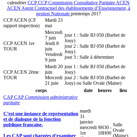
calendrier
CCP
CCP
Commission Consultative Paritaire
ACEN
ACEN
Agent Contractuel des établissements d’Enseignement, à
gestion Nationale
printemps 2017
CCP ACEN (CF
Mardi 23
rapport inspection)
mai
Mercredi
jour 1 : Salle BJ 050 (Barbet de
7 juin
Jouy)
CCP ACEN 1er
Jeudi 8
jour 2 : Salle BJ 050 (Barbet de
TOUR
juin
Jouy)
Vendredi
jour 3 : Salle à déterminer
9 juin
Mardi 20
jour 1 : Salle BJ 050 (Barbet de
CCP ACEN 2ème
juin
Jouy)
TOUR
Mercredi
jour 2 : Salle BJ 050 (Barbet de
21 juin
Jouy) ou Salle Ovale (Maine)
corps
date
heures
lieu
CAP
CAP
Commission administrative
paritaire
mardi
C’est une instance de représentation
31
et de dialogue de la fonction
janvier
publique française.
Salle
mercredi
9H30 -
Ovale
1er
18H00
Les CAP sont chargées d’examiner
(Maine)