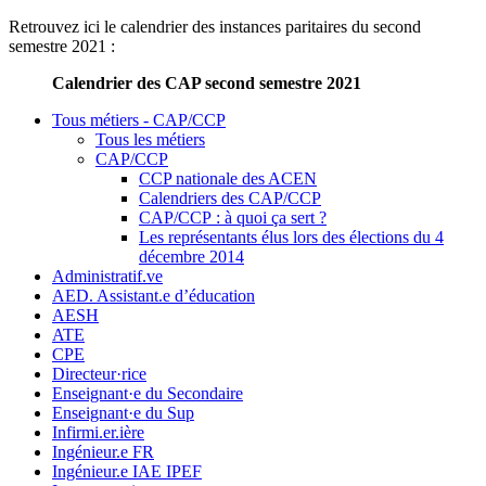
Retrouvez ici le calendrier des instances paritaires du second
semestre 2021 :
Calendrier des CAP second semestre 2021
Tous métiers - CAP/CCP
Tous les métiers
CAP/CCP
CCP nationale des ACEN
Calendriers des CAP/CCP
CAP/CCP : à quoi ça sert ?
Les représentants élus lors des élections du 4
décembre 2014
Administratif.ve
AED. Assistant.e d’éducation
AESH
ATE
CPE
Directeur·rice
Enseignant·e du Secondaire
Enseignant·e du Sup
Infirmi.er.ière
Ingénieur.e FR
Ingénieur.e IAE IPEF