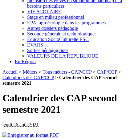
Inclusion des élèves en situation de handicap et à
besoins particuliers
VIE SCOLAIRE
Stage en milieu professionnel
EPA, agroécologie dans les programmes
Autres dossiers pédagogie
Seconde générale et technologique
Éducation SocioCulturelle ESC
EVARS
Sorties pédagogiques
VALEURS DE LA REPUBLIQUE
En Région
Accueil
>
Métiers
>
Tous métiers - CAP/CCP
>
CAP/CCP
>
Calendriers des CAP/CCP
>
Calendrier des CAP second
semestre 2021
Calendrier des CAP second
semestre 2021
jeudi 26 août 2021