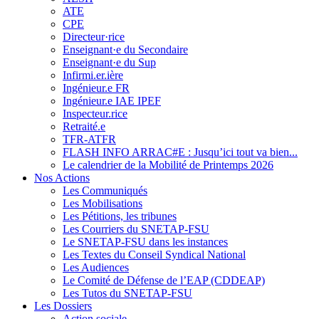
ATE
CPE
Directeur·rice
Enseignant·e du Secondaire
Enseignant·e du Sup
Infirmi.er.ière
Ingénieur.e FR
Ingénieur.e IAE IPEF
Inspecteur.rice
Retraité.e
TFR-ATFR
FLASH INFO ARRAC#E : Jusqu’ici tout va bien...
Le calendrier de la Mobilité de Printemps 2026
Nos Actions
Les Communiqués
Les Mobilisations
Les Pétitions, les tribunes
Les Courriers du SNETAP-FSU
Le SNETAP-FSU dans les instances
Les Textes du Conseil Syndical National
Les Audiences
Le Comité de Défense de l’EAP (CDDEAP)
Les Tutos du SNETAP-FSU
Les Dossiers
Action sociale