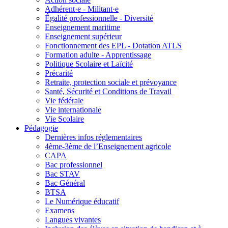
Adhérent·e - Militant·e
Égalité professionnelle - Diversité
Enseignement maritime
Enseignement supérieur
Fonctionnement des EPL - Dotation ATLS
Formation adulte - Apprentissage
Politique Scolaire et Laïcité
Précarité
Retraite, protection sociale et prévoyance
Santé, Sécurité et Conditions de Travail
Vie fédérale
Vie internationale
Vie Scolaire
Pédagogie
Dernières infos réglementaires
4ème-3ème de l’Enseignement agricole
CAPA
Bac professionnel
Bac STAV
Bac Général
BTSA
Le Numérique éducatif
Examens
Langues vivantes