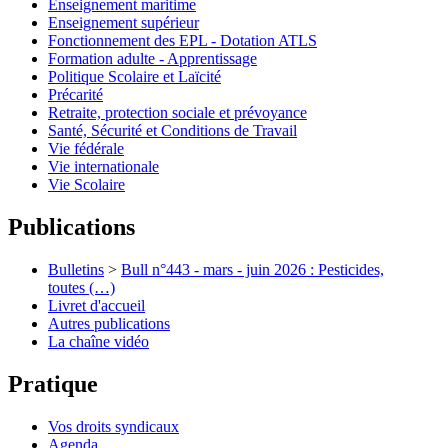
Enseignement maritime
Enseignement supérieur
Fonctionnement des EPL - Dotation ATLS
Formation adulte - Apprentissage
Politique Scolaire et Laïcité
Précarité
Retraite, protection sociale et prévoyance
Santé, Sécurité et Conditions de Travail
Vie fédérale
Vie internationale
Vie Scolaire
Publications
Bulletins
>
Bull n°443 - mars - juin 2026 : Pesticides,
toutes (…)
Livret d'accueil
Autres publications
La chaîne vidéo
Pratique
Vos droits syndicaux
Agenda