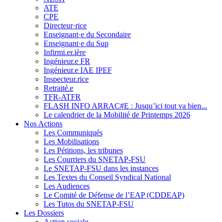
ATE
CPE
Directeur·rice
Enseignant·e du Secondaire
Enseignant·e du Sup
Infirmi.er.ière
Ingénieur.e FR
Ingénieur.e IAE IPEF
Inspecteur.rice
Retraité.e
TFR-ATFR
FLASH INFO ARRAC#E : Jusqu’ici tout va bien...
Le calendrier de la Mobilité de Printemps 2026
Nos Actions
Les Communiqués
Les Mobilisations
Les Pétitions, les tribunes
Les Courriers du SNETAP-FSU
Le SNETAP-FSU dans les instances
Les Textes du Conseil Syndical National
Les Audiences
Le Comité de Défense de l’EAP (CDDEAP)
Les Tutos du SNETAP-FSU
Les Dossiers
Action sociale