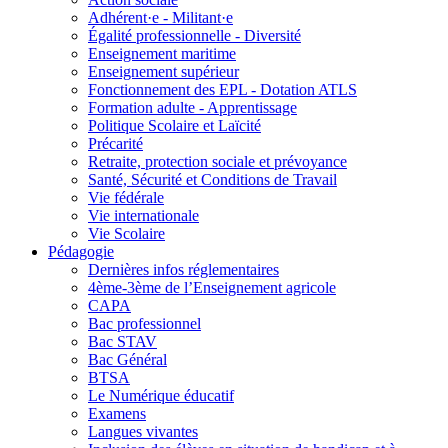
Adhérent·e - Militant·e
Égalité professionnelle - Diversité
Enseignement maritime
Enseignement supérieur
Fonctionnement des EPL - Dotation ATLS
Formation adulte - Apprentissage
Politique Scolaire et Laïcité
Précarité
Retraite, protection sociale et prévoyance
Santé, Sécurité et Conditions de Travail
Vie fédérale
Vie internationale
Vie Scolaire
Pédagogie
Dernières infos réglementaires
4ème-3ème de l’Enseignement agricole
CAPA
Bac professionnel
Bac STAV
Bac Général
BTSA
Le Numérique éducatif
Examens
Langues vivantes