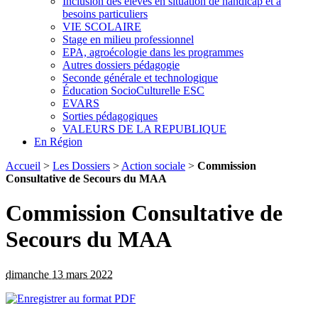
Inclusion des élèves en situation de handicap et à
besoins particuliers
VIE SCOLAIRE
Stage en milieu professionnel
EPA, agroécologie dans les programmes
Autres dossiers pédagogie
Seconde générale et technologique
Éducation SocioCulturelle ESC
EVARS
Sorties pédagogiques
VALEURS DE LA REPUBLIQUE
En Région
Accueil
>
Les Dossiers
>
Action sociale
>
Commission
Consultative de Secours du MAA
Commission Consultative de
Secours du MAA
dimanche 13 mars 2022