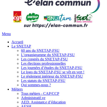
Menu
Accueil
Le SNETAP
60 ans du SNETAP-FSU
L’organigramme du SNETAP-FSU
Les congrès du SNETAP-FSU
Les élections professionnelles
Les journées d’études du SNETAP-FSU
Le logo du SNETAP-FSU se vêt en vert !
Le règlement intérieur du SNETAP-FSU
Les statuts du SNETAP-FSU
Qui sommes-nous ?
Métiers
Tous métiers - CAP/CCP
Administratif.ve
AED. Assistant.e d’éducation
AESH