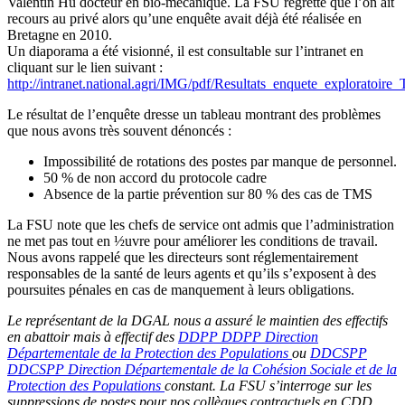
Valentin Hu docteur en bio-mécanique. La FSU regrette que l’on ait
recours au privé alors qu’une enquête avait déjà été réalisée en
Bretagne en 2010.
Un diaporama a été visionné, il est consultable sur l’intranet en
cliquant sur le lien suivant :
http://intranet.national.agri/IMG/pdf/Resultats_enquete_explorato
Le résultat de l’enquête dresse un tableau montrant des problèmes
que nous avons très souvent dénoncés :
Impossibilité de rotations des postes par manque de personnel.
50 % de non accord du protocole cadre
Absence de la partie prévention sur 80 % des cas de TMS
La FSU note que les chefs de service ont admis que l’administration
ne met pas tout en ½uvre pour améliorer les conditions de travail.
Nous avons rappelé que les directeurs sont réglementairement
responsables de la santé de leurs agents et qu’ils s’exposent à des
poursuites pénales en cas de manquement à leurs obligations.
Le représentant de la DGAL nous a assuré le maintien des effectifs
en abattoir mais à effectif des
DDPP
DDPP
Direction
Départementale de la Protection des Populations
ou
DDCSPP
DDCSPP
Direction Départementale de la Cohésion Sociale et de la
Protection des Populations
constant. La FSU s’interroge sur les
suppressions de postes pour nos collègues contractuels en CDD.