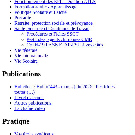
Fonctionnement des EPL - Dotation ATLS
Formation adulte - Apprentissage
Politique Scolaire et Laïcité
Précarité
Retraite, protection sociale et prévoyance
Santé, Sécurité et Conditions de Travail
Procédures et Fiches SSCT
Pesticides, agents chimiques CMR
Covid-19 Le SNETAP-FSU à vos côtés
Vie fédérale
Vie internationale
Vie Scolaire
Publications
Bulletins
>
Bull n°443 - mars - juin 2026 : Pesticides,
toutes (…)
Livret d'accueil
Autres publications
La chaîne vidéo
Pratique
Vos droits syndicaux