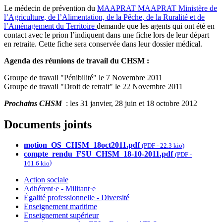
Le médecin de prévention du
MAAPRAT
MAAPRAT
Ministère de
l’Agriculture, de l’Alimentation, de la Pêche, de la Ruralité et de
l’Aménagement du Territoire
demande que les agents qui ont été en
contact avec le prion l’indiquent dans une fiche lors de leur départ
en retraite. Cette fiche sera conservée dans leur dossier médical.
Agenda des réunions de travail du CHSM :
Groupe de travail "Pénibilité" le 7 Novembre 2011
Groupe de travail "Droit de retrait" le 22 Novembre 2011
Prochains CHSM
: les 31 janvier, 28 juin et 18 octobre 2012
Documents joints
motion_OS_CHSM_18oct2011.pdf
(
PDF
-
22.3 kio
)
compte_rendu_FSU_CHSM_18-10-2011.pdf
(
PDF
-
)
161.6 kio
Action sociale
Adhérent·e - Militant·e
Égalité professionnelle - Diversité
Enseignement maritime
Enseignement supérieur