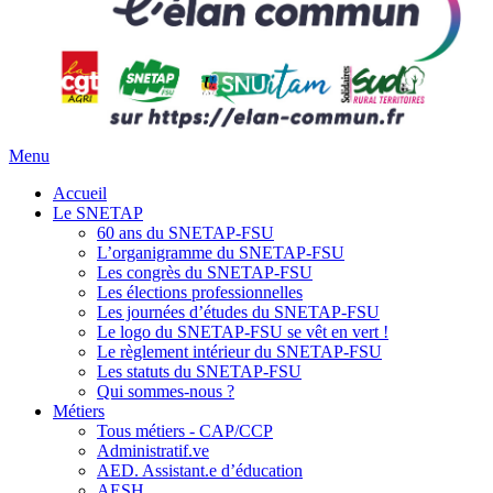
Menu
Accueil
Le SNETAP
60 ans du SNETAP-FSU
L’organigramme du SNETAP-FSU
Les congrès du SNETAP-FSU
Les élections professionnelles
Les journées d’études du SNETAP-FSU
Le logo du SNETAP-FSU se vêt en vert !
Le règlement intérieur du SNETAP-FSU
Les statuts du SNETAP-FSU
Qui sommes-nous ?
Métiers
Tous métiers - CAP/CCP
Administratif.ve
AED. Assistant.e d’éducation
AESH