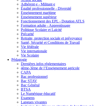
Adhérent·e - Militant·e
Égalité professionnelle - Diversité
Enseignement maritime
Enseignement supérieur
Fonctionnement des EPL - Dotation ATLS
Formation adulte - Apprentissage
Politique Scolaire et Laïcité
Précarité
Retraite, protection sociale et prévoyance
Santé, Sécurité et Conditions de Travail
Vie fédérale
Vie internationale
Vie Scolaire
Pédagogie
Dernières infos réglementaires
4ème-3ème de l’Enseignement agricole
CAPA
Bac professionnel
Bac STAV
Bac Général
BTSA
Le Numérique éducatif
Examens
Langues vivantes