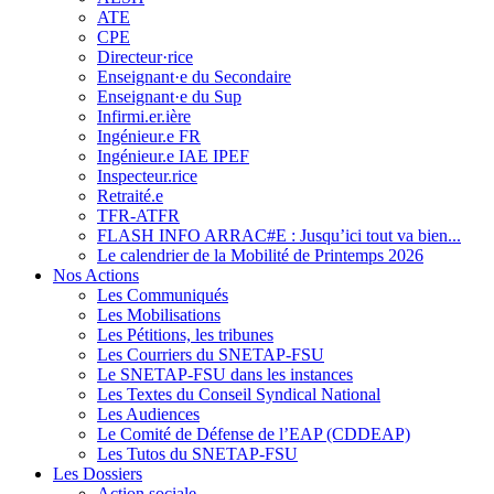
ATE
CPE
Directeur·rice
Enseignant·e du Secondaire
Enseignant·e du Sup
Infirmi.er.ière
Ingénieur.e FR
Ingénieur.e IAE IPEF
Inspecteur.rice
Retraité.e
TFR-ATFR
FLASH INFO ARRAC#E : Jusqu’ici tout va bien...
Le calendrier de la Mobilité de Printemps 2026
Nos Actions
Les Communiqués
Les Mobilisations
Les Pétitions, les tribunes
Les Courriers du SNETAP-FSU
Le SNETAP-FSU dans les instances
Les Textes du Conseil Syndical National
Les Audiences
Le Comité de Défense de l’EAP (CDDEAP)
Les Tutos du SNETAP-FSU
Les Dossiers
Action sociale