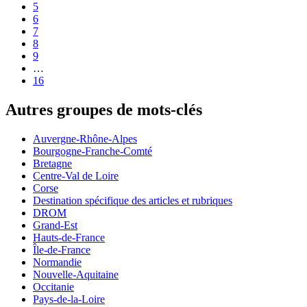
5
6
7
8
9
…
16
Autres groupes de mots-clés
Auvergne-Rhône-Alpes
Bourgogne-Franche-Comté
Bretagne
Centre-Val de Loire
Corse
Destination spécifique des articles et rubriques
DROM
Grand-Est
Hauts-de-France
Île-de-France
Normandie
Nouvelle-Aquitaine
Occitanie
Pays-de-la-Loire