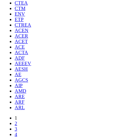
CTEA
CTM
ENV
ETP
CTREA
ACEN
ACER
ACET
ACE
ACTA
ADF
AEEEV
AESH
AE
AGCS
AIP
AMD
ARE
ARF
ARL
1
2
3
4