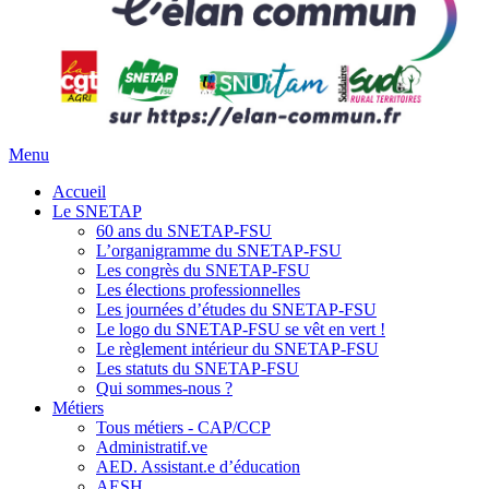
Menu
Accueil
Le SNETAP
60 ans du SNETAP-FSU
L’organigramme du SNETAP-FSU
Les congrès du SNETAP-FSU
Les élections professionnelles
Les journées d’études du SNETAP-FSU
Le logo du SNETAP-FSU se vêt en vert !
Le règlement intérieur du SNETAP-FSU
Les statuts du SNETAP-FSU
Qui sommes-nous ?
Métiers
Tous métiers - CAP/CCP
Administratif.ve
AED. Assistant.e d’éducation
AESH