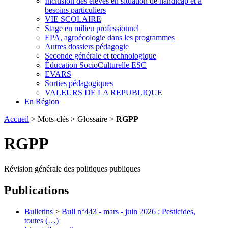
Inclusion des élèves en situation de handicap et à
besoins particuliers
VIE SCOLAIRE
Stage en milieu professionnel
EPA, agroécologie dans les programmes
Autres dossiers pédagogie
Seconde générale et technologique
Éducation SocioCulturelle ESC
EVARS
Sorties pédagogiques
VALEURS DE LA REPUBLIQUE
En Région
Accueil
> Mots-clés > Glossaire >
RGPP
RGPP
Révision générale des politiques publiques
Publications
Bulletins
>
Bull n°443 - mars - juin 2026 : Pesticides,
toutes (…)