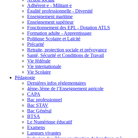
Adhérent·e - Militant·e
Égalité professionnelle - Diversité
Enseignement maritime
Enseignement supérieur
Fonctionnement des EPL - Dotation ATLS
Formation adulte - Apprentissage
Politique Scolaire et Laïcité
Précarité
Retraite, protection sociale et prévoyance
Santé, Sécurité et Conditions de Travail
Vie fédérale
Vie internationale
Vie Scolaire
Pédagogie
Dernières infos réglementaires
4ème-3ème de l’Enseignement agricole
CAPA
Bac professionnel
Bac STAV
Bac Général
BTSA
Le Numérique éducatif
Examens
Langues vivantes