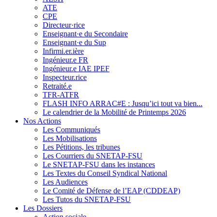
ATE
CPE
Directeur·rice
Enseignant·e du Secondaire
Enseignant·e du Sup
Infirmi.er.ière
Ingénieur.e FR
Ingénieur.e IAE IPEF
Inspecteur.rice
Retraité.e
TFR-ATFR
FLASH INFO ARRAC#E : Jusqu’ici tout va bien...
Le calendrier de la Mobilité de Printemps 2026
Nos Actions
Les Communiqués
Les Mobilisations
Les Pétitions, les tribunes
Les Courriers du SNETAP-FSU
Le SNETAP-FSU dans les instances
Les Textes du Conseil Syndical National
Les Audiences
Le Comité de Défense de l’EAP (CDDEAP)
Les Tutos du SNETAP-FSU
Les Dossiers
Action sociale