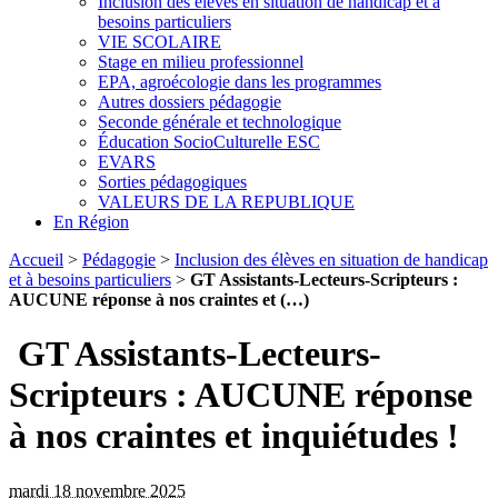
Inclusion des élèves en situation de handicap et à
besoins particuliers
VIE SCOLAIRE
Stage en milieu professionnel
EPA, agroécologie dans les programmes
Autres dossiers pédagogie
Seconde générale et technologique
Éducation SocioCulturelle ESC
EVARS
Sorties pédagogiques
VALEURS DE LA REPUBLIQUE
En Région
Accueil
>
Pédagogie
>
Inclusion des élèves en situation de handicap
et à besoins particuliers
>
GT Assistants-Lecteurs-Scripteurs :
AUCUNE réponse à nos craintes et (…)
GT Assistants-Lecteurs-
Scripteurs : AUCUNE réponse
à nos craintes et inquiétudes !
mardi 18 novembre 2025