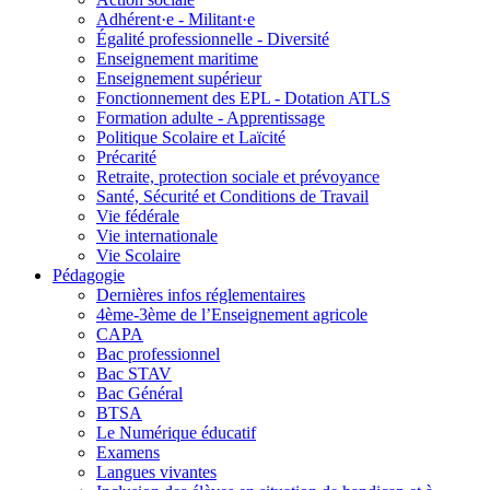
Adhérent·e - Militant·e
Égalité professionnelle - Diversité
Enseignement maritime
Enseignement supérieur
Fonctionnement des EPL - Dotation ATLS
Formation adulte - Apprentissage
Politique Scolaire et Laïcité
Précarité
Retraite, protection sociale et prévoyance
Santé, Sécurité et Conditions de Travail
Vie fédérale
Vie internationale
Vie Scolaire
Pédagogie
Dernières infos réglementaires
4ème-3ème de l’Enseignement agricole
CAPA
Bac professionnel
Bac STAV
Bac Général
BTSA
Le Numérique éducatif
Examens
Langues vivantes