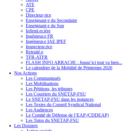
ATE
CPE
Directeur·rice
Enseignant·e du Secondaire
Enseignant·e du Sup
Infirmi.er.ière
Ingénieur.e FR
Ingénieur.e IAE IPEF
Inspecteur.rice
Retraité.e
TFR-ATFR
FLASH INFO ARRAC#E : Jusqu’ici tout va bien...
Le calendrier de la Mobilité de Printemps 2026
Nos Actions
Les Communiqués
Les Mobilisations
Les Pétitions, les tribunes
Les Courriers du SNETAP-FSU
Le SNETAP-FSU dans les instances
Les Textes du Conseil Syndical National
Les Audiences
Le Comité de Défense de l’EAP (CDDEAP)
Les Tutos du SNETAP-FSU
Les Dossiers
Action sociale