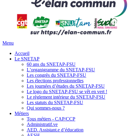
Menu
Accueil
Le SNETAP
60 ans du SNETAP-FSU
L’organigramme du SNETAP-FSU
Les congrès du SNETAP-FSU
Les élections professionnelles
Les journées d’études du SNETAP-FSU
Le logo du SNETAP-FSU se vêt en vert !
Le règlement intérieur du SNETAP-FSU
Les statuts du SNETAP-FSU
Qui sommes-nous ?
Métiers
Tous métiers - CAP/CCP
Administratif.ve
AED. Assistant.e d’éducation
AESH