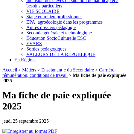
Inclusion des élèves en situation de handicap et à
besoins particuliers
VIE SCOLAIRE
Stage en milieu professionnel
EPA, agroécologie dans les programmes
Autres dossiers pédagogie
Seconde générale et technologique
Éducation SocioCulturelle ESC
EVARS
Sorties pédagogiques
VALEURS DE LA REPUBLIQUE
En Région
Accueil
>
Métiers
>
Enseignant·e du Secondaire
>
Carrière,
rémunération, conditions de travail
>
Ma fiche de paie expliquée
2025
Ma fiche de paie expliquée
2025
jeudi 25 septembre 2025