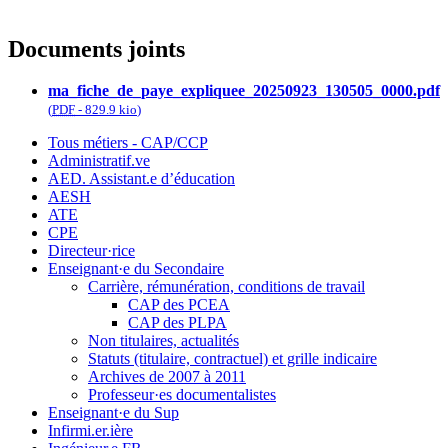
Documents joints
ma_fiche_de_paye_expliquee_20250923_130505_0000.pdf
(
PDF
-
829.9 kio
)
Tous métiers - CAP/CCP
Administratif.ve
AED. Assistant.e d’éducation
AESH
ATE
CPE
Directeur·rice
Enseignant·e du Secondaire
Carrière, rémunération, conditions de travail
CAP des PCEA
CAP des PLPA
Non titulaires, actualités
Statuts (titulaire, contractuel) et grille indicaire
Archives de 2007 à 2011
Professeur·es documentalistes
Enseignant·e du Sup
Infirmi.er.ière