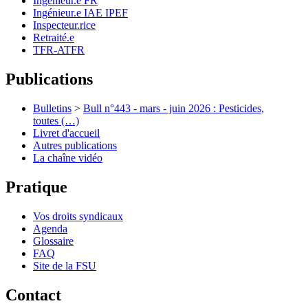
Ingénieur.e FR
Ingénieur.e IAE IPEF
Inspecteur.rice
Retraité.e
TFR-ATFR
Publications
Bulletins
>
Bull n°443 - mars - juin 2026 : Pesticides,
toutes (…)
Livret d'accueil
Autres publications
La chaîne vidéo
Pratique
Vos droits syndicaux
Agenda
Glossaire
FAQ
Site de la FSU
Contact