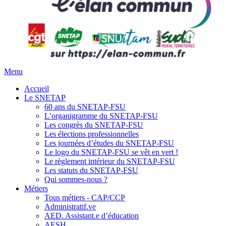
Menu
Accueil
Le SNETAP
60 ans du SNETAP-FSU
L’organigramme du SNETAP-FSU
Les congrès du SNETAP-FSU
Les élections professionnelles
Les journées d’études du SNETAP-FSU
Le logo du SNETAP-FSU se vêt en vert !
Le règlement intérieur du SNETAP-FSU
Les statuts du SNETAP-FSU
Qui sommes-nous ?
Métiers
Tous métiers - CAP/CCP
Administratif.ve
AED. Assistant.e d’éducation
AESH