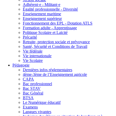
Adhérent·e - Militant·e
Égalité professionnelle - Diversité
Enseignement maritime
Enseignement supérieur
Fonctionnement des EPL - Dotation ATLS
Formation adulte - Apprentissage
Politique Scolaire et Laïcité
Précarité
Retraite, protection sociale et prévoyance
Santé, Sécurité et Conditions de Travail
Vie fédérale
Vie internationale
Vie Scolaire
Pédagogie
Dernières infos réglementaires
4ème-3ème de l’Enseignement agricole
CAPA
Bac professionnel
Bac STAV
Bac Général
BTSA
Le Numérique éducatif
Examens
Langues vivantes