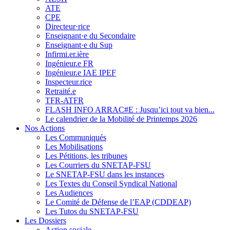
ATE
CPE
Directeur·rice
Enseignant·e du Secondaire
Enseignant·e du Sup
Infirmi.er.ière
Ingénieur.e FR
Ingénieur.e IAE IPEF
Inspecteur.rice
Retraité.e
TFR-ATFR
FLASH INFO ARRAC#E : Jusqu’ici tout va bien...
Le calendrier de la Mobilité de Printemps 2026
Nos Actions
Les Communiqués
Les Mobilisations
Les Pétitions, les tribunes
Les Courriers du SNETAP-FSU
Le SNETAP-FSU dans les instances
Les Textes du Conseil Syndical National
Les Audiences
Le Comité de Défense de l’EAP (CDDEAP)
Les Tutos du SNETAP-FSU
Les Dossiers
Action sociale