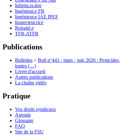
Infirmi.er.ière
Ingénieur.e FR
Ingénieur.e IAE IPEF
Inspecteur.rice
Retraité.e
TFR-ATFR
Publications
Bulletins
>
Bull n°443 - mars - juin 2026 : Pesticides,
toutes (…)
Livret d'accueil
Autres publications
La chaîne vidéo
Pratique
Vos droits syndicaux
Agenda
Glossaire
FAQ
Site de la FSU