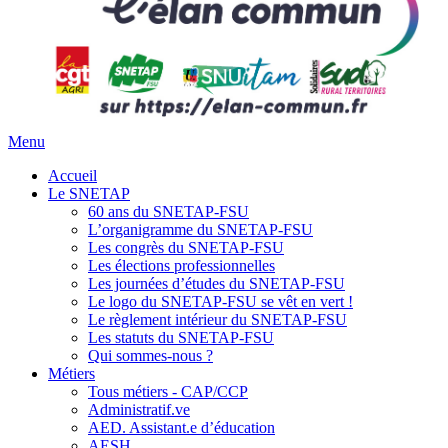
Menu
Accueil
Le SNETAP
60 ans du SNETAP-FSU
L’organigramme du SNETAP-FSU
Les congrès du SNETAP-FSU
Les élections professionnelles
Les journées d’études du SNETAP-FSU
Le logo du SNETAP-FSU se vêt en vert !
Le règlement intérieur du SNETAP-FSU
Les statuts du SNETAP-FSU
Qui sommes-nous ?
Métiers
Tous métiers - CAP/CCP
Administratif.ve
AED. Assistant.e d’éducation
AESH