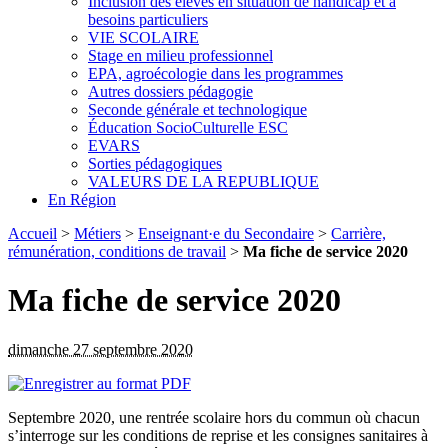
Inclusion des élèves en situation de handicap et à
besoins particuliers
VIE SCOLAIRE
Stage en milieu professionnel
EPA, agroécologie dans les programmes
Autres dossiers pédagogie
Seconde générale et technologique
Éducation SocioCulturelle ESC
EVARS
Sorties pédagogiques
VALEURS DE LA REPUBLIQUE
En Région
Accueil
>
Métiers
>
Enseignant·e du Secondaire
>
Carrière,
rémunération, conditions de travail
>
Ma fiche de service 2020
Ma fiche de service 2020
dimanche 27 septembre 2020
Septembre 2020, une rentrée scolaire hors du commun où chacun
s’interroge sur les conditions de reprise et les consignes sanitaires à