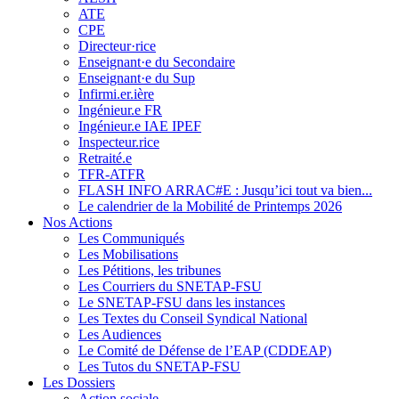
ATE
CPE
Directeur·rice
Enseignant·e du Secondaire
Enseignant·e du Sup
Infirmi.er.ière
Ingénieur.e FR
Ingénieur.e IAE IPEF
Inspecteur.rice
Retraité.e
TFR-ATFR
FLASH INFO ARRAC#E : Jusqu’ici tout va bien...
Le calendrier de la Mobilité de Printemps 2026
Nos Actions
Les Communiqués
Les Mobilisations
Les Pétitions, les tribunes
Les Courriers du SNETAP-FSU
Le SNETAP-FSU dans les instances
Les Textes du Conseil Syndical National
Les Audiences
Le Comité de Défense de l’EAP (CDDEAP)
Les Tutos du SNETAP-FSU
Les Dossiers
Action sociale