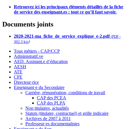
Retrouvez ici les principaux éléments détaillés de la fiche
de service des enseignant.es : tout ce qu’il faut savoir.
Documents joints
2020-2021-ma_fiche_de_service_explique_e-2.pdf
(
PDF
-
)
302.3 kio
Tous métiers - CAP/CCP
Administratif.ve
AED. Assistant.e d’éducation
AESH
ATE
CPE
Directeur·rice
Enseignant·e du Secondaire
Carrière, rémunération, conditions de travail
CAP des PCEA
CAP des PLPA
Non titulaires, actualités
Statuts (titulaire, contractuel) et grille indicaire
Archives de 2007 à 2011
Professeur·es documentalistes
Enseignant·e du Sup