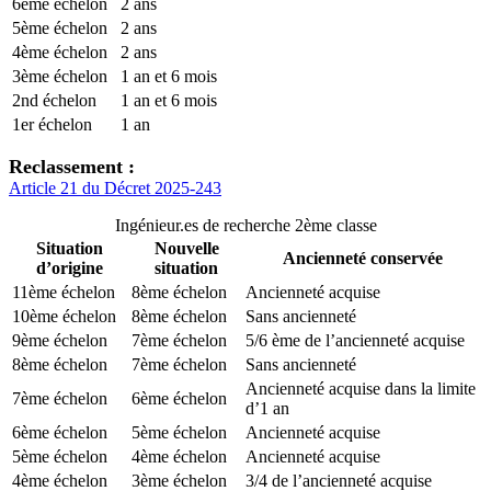
6ème échelon
2 ans
5ème échelon
2 ans
4ème échelon
2 ans
3ème échelon
1 an et 6 mois
2nd échelon
1 an et 6 mois
1er échelon
1 an
Reclassement :
Article 21 du Décret 2025-243
Ingénieur.es de recherche 2ème classe
Situation
Nouvelle
Ancienneté conservée
d’origine
situation
11ème échelon
8ème échelon
Ancienneté acquise
10ème échelon
8ème échelon
Sans ancienneté
9ème échelon
7ème échelon
5/6 ème de l’ancienneté acquise
8ème échelon
7ème échelon
Sans ancienneté
Ancienneté acquise dans la limite
7ème échelon
6ème échelon
d’1 an
6ème échelon
5ème échelon
Ancienneté acquise
5ème échelon
4ème échelon
Ancienneté acquise
4ème échelon
3ème échelon
3/4 de l’ancienneté acquise