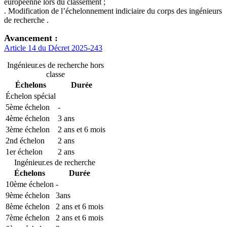
européenne lors du classement ;
. Modification de l’échelonnement indiciaire du corps des ingénieurs
de recherche .
Avancement :
Article 14 du Décret 2025-243
Ingénieur.es de recherche hors
classe
Échelons
Durée
Échelon spécial
5ème échelon
-
4ème échelon
3 ans
3ème échelon
2 ans et 6 mois
2nd échelon
2 ans
1er échelon
2 ans
Ingénieur.es de recherche
Échelons
Durée
10ème échelon
-
9ème échelon
3ans
8ème échelon
2 ans et 6 mois
7ème échelon
2 ans et 6 mois