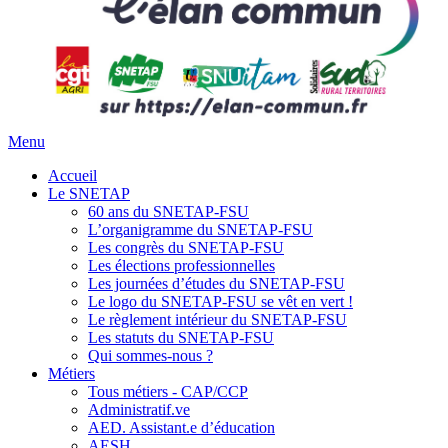
Menu
Accueil
Le SNETAP
60 ans du SNETAP-FSU
L’organigramme du SNETAP-FSU
Les congrès du SNETAP-FSU
Les élections professionnelles
Les journées d’études du SNETAP-FSU
Le logo du SNETAP-FSU se vêt en vert !
Le règlement intérieur du SNETAP-FSU
Les statuts du SNETAP-FSU
Qui sommes-nous ?
Métiers
Tous métiers - CAP/CCP
Administratif.ve
AED. Assistant.e d’éducation
AESH