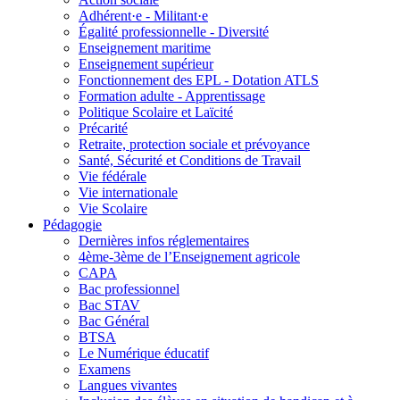
Adhérent·e - Militant·e
Égalité professionnelle - Diversité
Enseignement maritime
Enseignement supérieur
Fonctionnement des EPL - Dotation ATLS
Formation adulte - Apprentissage
Politique Scolaire et Laïcité
Précarité
Retraite, protection sociale et prévoyance
Santé, Sécurité et Conditions de Travail
Vie fédérale
Vie internationale
Vie Scolaire
Pédagogie
Dernières infos réglementaires
4ème-3ème de l’Enseignement agricole
CAPA
Bac professionnel
Bac STAV
Bac Général
BTSA
Le Numérique éducatif
Examens
Langues vivantes