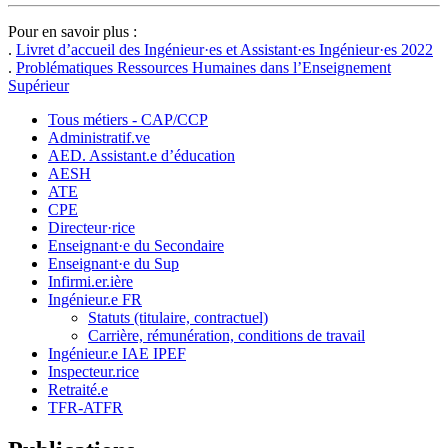
Pour en savoir plus :
.
Livret d’accueil des Ingénieur·es et Assistant·es Ingénieur·es 2022
.
Problématiques Ressources Humaines dans l’Enseignement
Supérieur
Tous métiers - CAP/CCP
Administratif.ve
AED. Assistant.e d’éducation
AESH
ATE
CPE
Directeur·rice
Enseignant·e du Secondaire
Enseignant·e du Sup
Infirmi.er.ière
Ingénieur.e FR
Statuts (titulaire, contractuel)
Carrière, rémunération, conditions de travail
Ingénieur.e IAE IPEF
Inspecteur.rice
Retraité.e
TFR-ATFR