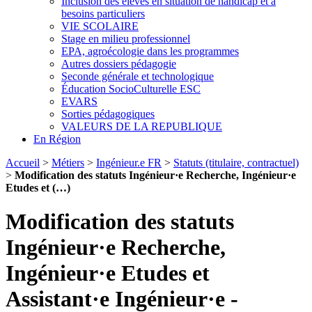
Inclusion des élèves en situation de handicap et à
besoins particuliers
VIE SCOLAIRE
Stage en milieu professionnel
EPA, agroécologie dans les programmes
Autres dossiers pédagogie
Seconde générale et technologique
Éducation SocioCulturelle ESC
EVARS
Sorties pédagogiques
VALEURS DE LA REPUBLIQUE
En Région
Accueil
>
Métiers
>
Ingénieur.e FR
>
Statuts (titulaire, contractuel)
>
Modification des statuts Ingénieur·e Recherche, Ingénieur·e
Etudes et (…)
Modification des statuts
Ingénieur·e Recherche,
Ingénieur·e Etudes et
Assistant·e Ingénieur·e -