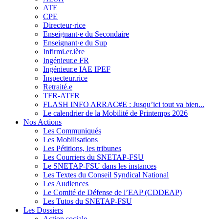
ATE
CPE
Directeur·rice
Enseignant·e du Secondaire
Enseignant·e du Sup
Infirmi.er.ière
Ingénieur.e FR
Ingénieur.e IAE IPEF
Inspecteur.rice
Retraité.e
TFR-ATFR
FLASH INFO ARRAC#E : Jusqu’ici tout va bien...
Le calendrier de la Mobilité de Printemps 2026
Nos Actions
Les Communiqués
Les Mobilisations
Les Pétitions, les tribunes
Les Courriers du SNETAP-FSU
Le SNETAP-FSU dans les instances
Les Textes du Conseil Syndical National
Les Audiences
Le Comité de Défense de l’EAP (CDDEAP)
Les Tutos du SNETAP-FSU
Les Dossiers
Action sociale