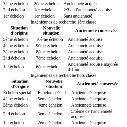
3ème échelon
2ème échelon
Ancienneté acquise
2nd échelon
1er échelon
2/3 de l’ancienneté acquise
1er échelon
1er échelon
Sans ancienneté
Ingénieur.es de recherche 1ère classe
Situation
Nouvelle
Ancienneté conservée
d’origine
situation
5ème échelon
10ème échelon
Ancienneté acquise
4ème échelon
9ème échelon
Ancienneté acquise
3ème échelon
8ème échelon
Ancienneté acquise
2nd échelon
7ème échelon
Ancienneté acquise
Ancienneté acquise majorée
1er échelon
6ème échelon
d’1 an
Ingénieur.es de recherche hors classe
Situation
Nouvelle
Ancienneté conservée
d’origine
situation
Échelon spécial
Échelon spécial
Ancienneté acquise
4ème échelon
5ème échelon
Ancienneté acquise
3ème échelon
4ème échelon
Ancienneté acquise
5/6ème de l’ancienneté
2nd échelon
3ème échelon
acquise
1er échelon
2ème échelon
Ancienneté acquise