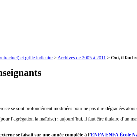
ontractuel) et grille indicaire
>
Archives de 2005 à 2011
>
Oui, il faut 
enseignants
xercice se sont profondément modifiées pour ne pas dire dégradées alors 
pour l’agrégation la maîtrise) ; aujourd’hui, il faut être titulaire d’u
externe se faisait sur une année complète à l’
ENFA
ENFA
École N