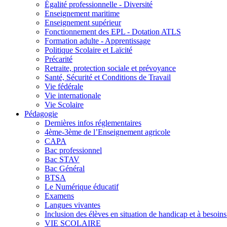
Égalité professionnelle - Diversité
Enseignement maritime
Enseignement supérieur
Fonctionnement des EPL - Dotation ATLS
Formation adulte - Apprentissage
Politique Scolaire et Laïcité
Précarité
Retraite, protection sociale et prévoyance
Santé, Sécurité et Conditions de Travail
Vie fédérale
Vie internationale
Vie Scolaire
Pédagogie
Dernières infos réglementaires
4ème-3ème de l’Enseignement agricole
CAPA
Bac professionnel
Bac STAV
Bac Général
BTSA
Le Numérique éducatif
Examens
Langues vivantes
Inclusion des élèves en situation de handicap et à besoins 
VIE SCOLAIRE