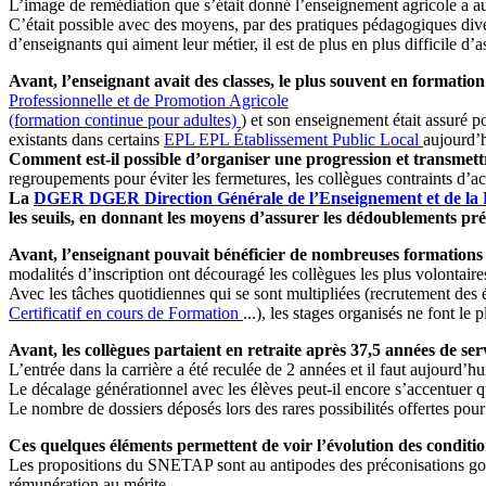
L’image de remédiation que s’était donné l’enseignement agricole a aussi
C’était possible avec des moyens, par des pratiques pédagogiques diver
d’enseignants qui aiment leur métier, il est de plus en plus difficile d’as
Avant, l’enseignant avait des classes, le plus souvent en formation
Professionnelle et de Promotion Agricole
(formation continue pour adultes)
) et son enseignement était assuré p
existants dans certains
EPL
EPL
Établissement Public Local
aujourd’h
Comment est-il possible d’organiser une progression et transmettr
regroupements pour éviter les fermetures, les collègues contraints d’ac
La
DGER
DGER
Direction Générale de l’Enseignement et de la
les seuils, en donnant les moyens d’assurer les dédoublements pré
Avant, l’enseignant pouvait bénéficier de nombreuses formations
modalités d’inscription ont découragé les collègues les plus volontaire
Avec les tâches quotidiennes qui se sont multipliées (recrutement des é
Certificatif en cours de Formation
...), les stages organisés ne font le 
Avant, les collègues partaient en retraite après 37,5 années de se
L’entrée dans la carrière a été reculée de 2 années et il faut aujourd’hu
Le décalage générationnel avec les élèves peut-il encore s’accentuer qu
Le nombre de dossiers déposés lors des rares possibilités offertes pour 
Ces quelques éléments permettent de voir l’évolution des conditio
Les propositions du SNETAP sont au antipodes des préconisations gouv
rémunération au mérite.