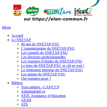
Menu
Accueil
Le SNETAP
60 ans du SNETAP-FSU
L’organigramme du SNETAP-FSU
Les congrès du SNETAP-FSU
Les élections professionnelles
Les journées d’études du SNETAP-FSU
Le logo du SNETAP-FSU se vêt en vert !
Le règlement intérieur du SNETAP-FSU
Les statuts du SNETAP-FSU
Qui sommes-nous ?
Métiers
Tous métiers - CAP/CCP
Administratif.ve
AED. Assistant.e d’éducation
AESH
ATE