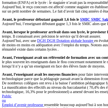
formation (ENFA) et le lycée : le stagiaire n’avait pas la responsabil
Aujourd’hui, le reçu concours est affecté comme stagiaire en établisseme
sur un petit nombre de semaines. Le fait d’avoir fait cinq années d étu
Avant, le professeur débutant gagnait 1,6 fois le
SMIC
SMIC
Sal
Aujourd’hui, l’enseignant débutant gagne 1,3 fois le SMIC alors que le 
Avant, lorsque le professeur arrivait dans son lycée, le proviseur 
temps. Il connaissait avec précision le service qu’il devait assurer.
Aujourd’hui, avec une
DGH
DGH
Dotation globale horaire
en évolut
de moins en moins en adéquation avec l’emploi du temps. Notons aussi 
rémunéré existe dans certains lycées .
Avant, l’enseignant avait un référentiel de formation avec un c
le plus souvent les enseignants dans le flou concernant notamment le ni
lorsqu’il n’y a qu’un enseignant en face des élèves faute de moyens.
Avant, l’enseignant avait les moyens financiers
pour faire intervenir
technologique parce que la pédagogie passait avant la dimension écono
De nombreux collègues ont revu à la baisse l’ambition pédagogique fa
La massification des effectifs au niveau du baccalauréat ( 70,4% des 
technologique, 16,3% pour le professionnel) a amené devant les enseign
Public
ou
Emploi d’avenir professeur
ressemble beaucoup aujourd’hui à son ho