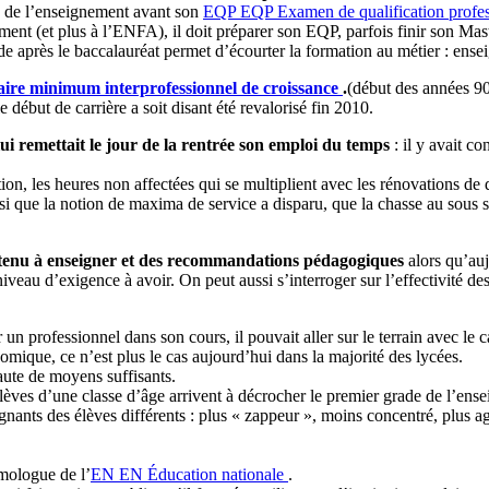
ité de l’enseignement avant son
EQP
EQP
Examen de qualification profes
nt (et plus à l’ENFA), il doit préparer son EQP, parfois finir son Master
de après le baccalauréat permet d’écourter la formation au métier : enseig
aire minimum interprofessionnel de croissance
.
(début des années 90
début de carrière a soit disant été revalorisé fin 2010.
lui remettait le jour de la rentrée son emploi du temps
: il y avait c
ion, les heures non affectées qui se multiplient avec les rénovations de 
que la notion de maxima de service a disparu, que la chasse au sous ser
ontenu à enseigner et des recommandations pédagogiques
alors qu’auj
veau d’exigence à avoir. On peut aussi s’interroger sur l’effectivité des 
 un professionnel dans son cours, il pouvait aller sur le terrain avec le car
mique, ce n’est plus le cas aujourd’hui dans la majorité des lycées.
ute de moyens suffisants.
élèves d’une classe d’âge arrivent à décrocher le premier grade de l’en
ants des élèves différents : plus « zappeur », moins concentré, plus agi
mologue de l’
EN
EN
Éducation nationale
.