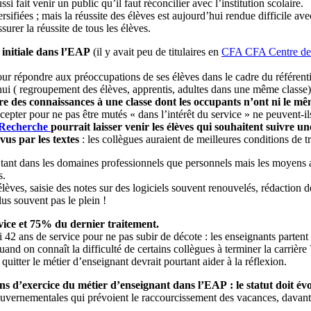
 fait venir un public qu’il faut réconcilier avec l’institution scolaire.
sifiées ; mais la réussite des élèves est aujourd’hui rendue difficile a
surer la réussite de tous les élèves.
 initiale dans l’EAP
(il y avait peu de titulaires en
CFA
CFA
Centre de
our répondre aux préoccupations de ses élèves dans le cadre du référent
ui ( regroupement des élèves, apprentis, adultes dans une même classe)
e des connaissances à une classe dont les occupants n’ont ni le mê
cepter pour ne pas être mutés « dans l’intérêt du service » ne peuvent-il
 Recherche
pourrait laisser venir les élèves qui souhaitent suivre 
vus par les textes
: les collègues auraient de meilleures conditions de t
tant dans les domaines professionnels que personnels mais les moyens ac
s.
lèves, saisie des notes sur des logiciels souvent renouvelés, rédaction 
plus souvent pas le plein !
rvice et 75% du dernier traitement.
i 42 ans de service pour ne pas subir de décote : les enseignants partent 
and on connaît la difficulté de certains collègues à terminer la carrière 
quitter le métier d’enseignant devrait pourtant aider à la réflexion.
ns d’exercice du métier d’enseignant dans l’EAP : le statut doit év
ernementales qui prévoient le raccourcissement des vacances, davantage