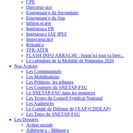
CPE
Directeur·rice
Enseignant·e du Secondaire
Enseignant·e du Sup
Infirmi.er.ière
Ingénieur.e FR
Ingénieur.e IAE IPEF
Inspecteur.rice
Retraité.e
TFR-ATFR
FLASH INFO ARRAC#E : Jusqu’ici tout va bien...
Le calendrier de la Mobilité de Printemps 2026
Nos Actions
Les Communiqués
Les Mobilisations
Les Pétitions, les tribunes
Les Courriers du SNETAP-FSU
Le SNETAP-FSU dans les instances
Les Textes du Conseil Syndical National
Les Audiences
Le Comité de Défense de l’EAP (CDDEAP)
Les Tutos du SNETAP-FSU
Les Dossiers
Action sociale
Adhérent·e - Militant·e