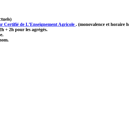
tuels)
ur Certifié de L’Enseignement Agricole
. (monovalence et horaire 
12h + 2h pour les agrégés.
e.
 nom.