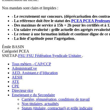
Nos mandats sont clairs et limpides :
- Le recrutement sur concours. (déprécarisation des contrac
- La référence doit être le statut des
PCEA
PCEA
Professe
- Des maximas de service à 15h + 2h pour les certifiés et à 
- Un salaire revalorisé : grille actuelle des agrégés revalorisé
- Le retour à une formation initiale et continue digne de ce
- La liste d’aptitude pour l’agrégation.
Émile BASIN
Catégoriel PCEA
SNETAP-
FSU
FSU
Fédération Syndicale Unitaire
.
Tous métiers - CAP/CCP
Administratif.ve
AED. Assistant.e d’éducation
AESH
ATE
CPE
Directeur·rice
Enseignant·e du Secondaire
Carrière, rémunération, conditions de travail
Non titulaires, actualités
Statuts (titulaire, contractuel) et grille indicaire