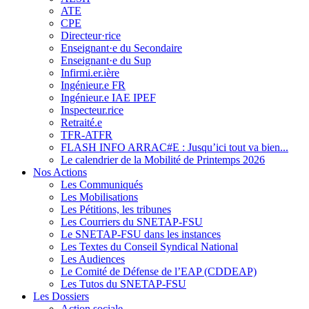
ATE
CPE
Directeur·rice
Enseignant·e du Secondaire
Enseignant·e du Sup
Infirmi.er.ière
Ingénieur.e FR
Ingénieur.e IAE IPEF
Inspecteur.rice
Retraité.e
TFR-ATFR
FLASH INFO ARRAC#E : Jusqu’ici tout va bien...
Le calendrier de la Mobilité de Printemps 2026
Nos Actions
Les Communiqués
Les Mobilisations
Les Pétitions, les tribunes
Les Courriers du SNETAP-FSU
Le SNETAP-FSU dans les instances
Les Textes du Conseil Syndical National
Les Audiences
Le Comité de Défense de l’EAP (CDDEAP)
Les Tutos du SNETAP-FSU
Les Dossiers
Action sociale