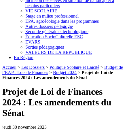
Inclusion des élèves en situation de handicap et à
besoins particuliers
VIE SCOLAIRE
Stage en milieu professionnel
EPA, agroécologie dans les programmes
Autres dossiers pédagogie
Seconde générale et technologique
Éducation SocioCulturelle ESC
EVARS
Sorties pédagogiques
VALEURS DE LA REPUBLIQUE
En Région
Accueil
>
Les Dossiers
>
Politique Scolaire et Laïcité
>
Budget de
l’EAP - Lois de Finances
>
Budget 2024
>
Projet de Loi de
Finances 2024 : Les amendements du Sénat
Projet de Loi de Finances
2024 : Les amendements du
Sénat
jeudi 30 novembre 2023