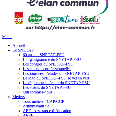
Menu
Accueil
Le SNETAP
60 ans du SNETAP-FSU
L’organigramme du SNETAP-FSU
Les congrès du SNETAP-FSU
Les élections professionnelles
Les journées d’études du SNETAP-FSU
Le logo du SNETAP-FSU se vêt en vert !
Le règlement intérieur du SNETAP-FSU
Les statuts du SNETAP-FSU
Qui sommes-nous ?
Métiers
Tous métiers - CAP/CCP
Administratif.ve
AED. Assistant.e d’éducation
AESH