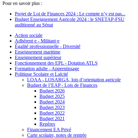
Pour en savoir plus :
Projet de Loi de Finances 2024 : Le compte n’y est pas...
Budget Enseignement Agricole 2024 : le SNETAP-FSU
auditionné au Sénat
Action sociale
Adhérent·e - Militant·e
Égalité professionnelle - Diversité
Enseignement maritime
Enseignement supérieur
Fonctionnement des EPL - Dotation ATLS
Formation adulte - Apprentissage
Politique Scolaire et Laïcité
LOAA - LOSARGA, lois d’orientation agricole
Budget de l’EAP - Lois de Finances
Budget 2026
Budget 2025
Budget 2024
Budget 2023
Budget 2022
Budget 2021
Repères
Financement EA Privé
Carte scolaire, notes de rentrée