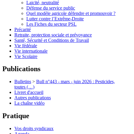
Laicïté, neutralité
Défense du service public
Quel modèle agricole défendre et promouvoir ?
Lutter contre l’Extrême-Droite
Les Fiches du secteur PSL
Précarité
Retraite, protection sociale et prévoyance
Santé, Sécurité et Conditions de Travail
Vie fédérale
Vie internationale
Vie Scolaire
Publications
Bulletins
>
Bull n°443 - mars - juin 2026 : Pesticides,
toutes (…)
Livret d'accueil
Autres publications
La chaîne vidéo
Pratique
Vos droits syndicaux
Agenda