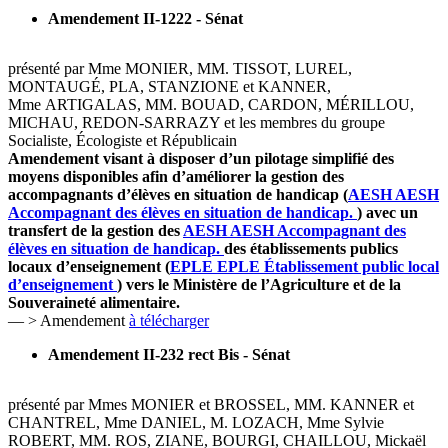
Amendement II-1222 - Sénat
présenté par Mme MONIER, MM. TISSOT, LUREL,
MONTAUGÉ, PLA, STANZIONE et KANNER,
Mme ARTIGALAS, MM. BOUAD, CARDON, MÉRILLOU,
MICHAU, REDON-SARRAZY et les membres du groupe
Socialiste, Écologiste et Républicain
Amendement visant à disposer d’un pilotage simplifié des
moyens disponibles afin d’améliorer la gestion des
accompagnants d’élèves en situation de handicap (
AESH
AESH
Accompagnant des élèves en situation de handicap.
) avec un
transfert de la gestion des
AESH
AESH
Accompagnant des
élèves en situation de handicap.
des établissements publics
locaux d’enseignement (
EPLE
EPLE
Établissement public local
d’enseignement
) vers le Ministère de l’Agriculture et de la
Souveraineté alimentaire.
— > Amendement
à télécharger
Amendement II-232 rect Bis - Sénat
présenté par Mmes MONIER et BROSSEL, MM. KANNER et
CHANTREL, Mme DANIEL, M. LOZACH, Mme Sylvie
ROBERT, MM. ROS, ZIANE, BOURGI, CHAILLOU, Mickaël