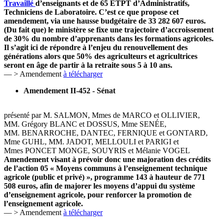
Travaillé
d’enseignants et de 65 ETPT d’Administratifs,
Techniciens de Laboratoire. C’est ce que propose cet
amendement, via une hausse budgétaire de 33 282 607 euros.
(Du fait que) le ministère se fixe une trajectoire d’accroissement
de 30% du nombre d’apprenants dans les formations agricoles.
Il s’agit ici de répondre à l’enjeu du renouvellement des
générations alors que 50% des agriculteurs et agricultrices
seront en âge de partir à la retraite sous 5 à 10 ans.
— > Amendement
à télécharger
Amendement II-452 - Sénat
présenté par M. SALMON, Mmes de MARCO et OLLIVIER,
MM. Grégory BLANC et DOSSUS, Mme SENÉE,
MM. BENARROCHE, DANTEC, FERNIQUE et GONTARD,
Mme GUHL, MM. JADOT, MELLOULI et PARIGI et
Mmes PONCET MONGE, SOUYRIS et Mélanie VOGEL
Amendement visant à prévoir donc une majoration des crédits
de l’action 05 « Moyens communs à l’enseignement technique
agricole (public et privé) », programme 143 à hauteur de 771
508 euros, afin de majorer les moyens d’appui du système
d’enseignement agricole, pour renforcer la promotion de
l’enseignement agricole.
— > Amendement
à télécharger