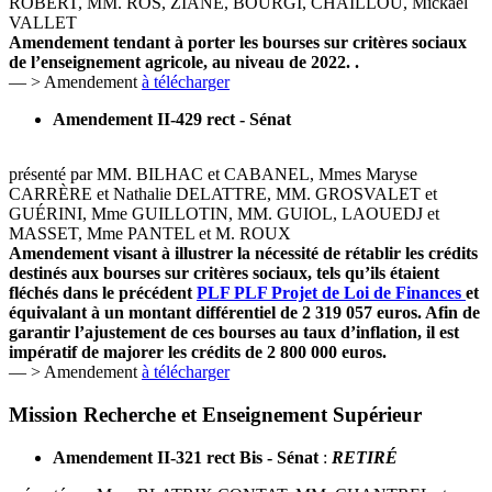
ROBERT, MM. ROS, ZIANE, BOURGI, CHAILLOU, Mickaël
VALLET
Amendement tendant à porter les bourses sur critères sociaux
de l’enseignement agricole, au niveau de 2022. .
— > Amendement
à télécharger
Amendement II-429 rect - Sénat
présenté par MM. BILHAC et CABANEL, Mmes Maryse
CARRÈRE et Nathalie DELATTRE, MM. GROSVALET et
GUÉRINI, Mme GUILLOTIN, MM. GUIOL, LAOUEDJ et
MASSET, Mme PANTEL et M. ROUX
Amendement visant à illustrer la nécessité de rétablir les crédits
destinés aux bourses sur critères sociaux, tels qu’ils étaient
fléchés dans le précédent
PLF
PLF
Projet de Loi de Finances
et
équivalant à un montant différentiel de 2 319 057 euros. Afin de
garantir l’ajustement de ces bourses au taux d’inflation, il est
impératif de majorer les crédits de 2 800 000 euros.
— > Amendement
à télécharger
Mission Recherche et Enseignement Supérieur
Amendement II-321 rect Bis - Sénat
:
RETIRÉ