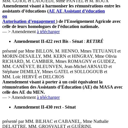
MM. GUIOL et LAOUEDJ, Mme PANTEL et M. ROUX
Amendement visant à harmoniser les rémunérations entre les
assistants d’éducations (
AE
AE
Assistant d’éducation
ou
Autorisation d’engagement
) de l’Enseignement Agricole avec
celle de leurs homologues de l’éducation nationale.
— > Amendement
à télécharger
Amendement II-422 rect Bis - Sénat
:
RETIRÉ
présenté par Mme BILLON, M. HENNO, Mmes TETUANUI et
MORIN-DESAILLY, MM. KERN et HINGRAY, Mme Olivia
RICHARD, M. CAMBIER, Mmes ROMAGNY et GUIDEZ,
MM. CANÉVET, BLEUNVEN, Jean-Michel ARNAUD et
Stéphane DEMILLY, Mmes GATEL et SOLLOGOUB et
MM. Loïc HERVÉ et DELCROS
Amendement visant à porter à un coût équivalent la
rémunération des Assistants d’Éducation (AE) du MASA avec
celle des AE du MEN.
— > Amendement
à télécharger
Amendement II-430 rect - Sénat
présenté par MM. BILHAC et CABANEL, Mme Nathalie
DELATTRE, MM. GROSVALET et GUÉRINI,