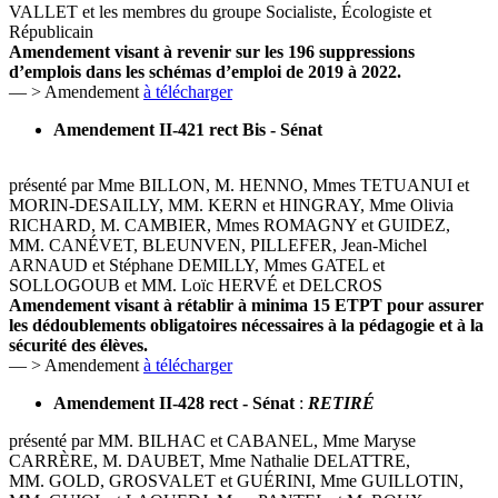
VALLET et les membres du groupe Socialiste, Écologiste et
Républicain
Amendement visant à revenir sur les 196 suppressions
d’emplois dans les schémas d’emploi de 2019 à 2022.
— > Amendement
à télécharger
Amendement II-421 rect Bis - Sénat
présenté par Mme BILLON, M. HENNO, Mmes TETUANUI et
MORIN-DESAILLY, MM. KERN et HINGRAY, Mme Olivia
RICHARD, M. CAMBIER, Mmes ROMAGNY et GUIDEZ,
MM. CANÉVET, BLEUNVEN, PILLEFER, Jean-Michel
ARNAUD et Stéphane DEMILLY, Mmes GATEL et
SOLLOGOUB et MM. Loïc HERVÉ et DELCROS
Amendement visant à rétablir à minima 15 ETPT pour assurer
les dédoublements obligatoires nécessaires à la pédagogie et à la
sécurité des élèves.
— > Amendement
à télécharger
Amendement II-428 rect - Sénat
:
RETIRÉ
présenté par MM. BILHAC et CABANEL, Mme Maryse
CARRÈRE, M. DAUBET, Mme Nathalie DELATTRE,
MM. GOLD, GROSVALET et GUÉRINI, Mme GUILLOTIN,