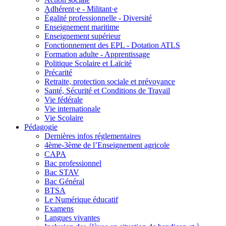
Adhérent·e - Militant·e
Égalité professionnelle - Diversité
Enseignement maritime
Enseignement supérieur
Fonctionnement des EPL - Dotation ATLS
Formation adulte - Apprentissage
Politique Scolaire et Laïcité
Précarité
Retraite, protection sociale et prévoyance
Santé, Sécurité et Conditions de Travail
Vie fédérale
Vie internationale
Vie Scolaire
Pédagogie
Dernières infos réglementaires
4ème-3ème de l’Enseignement agricole
CAPA
Bac professionnel
Bac STAV
Bac Général
BTSA
Le Numérique éducatif
Examens
Langues vivantes