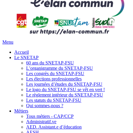
Menu
Accueil
Le SNETAP
60 ans du SNETAP-FSU
L’organigramme du SNETAP-FSU
Les congrès du SNETAP-FSU
Les élections professionnelles
Les journées d’études du SNETAP-FSU
Le logo du SNETAP-FSU se vêt en vert !
Le règlement intérieur du SNETAP-FSU
Les statuts du SNETAP-FSU
Qui sommes-nous ?
Métiers
Tous métiers - CAP/CCP
Administratif.ve
AED. Assistant.e d’éducation
AESH