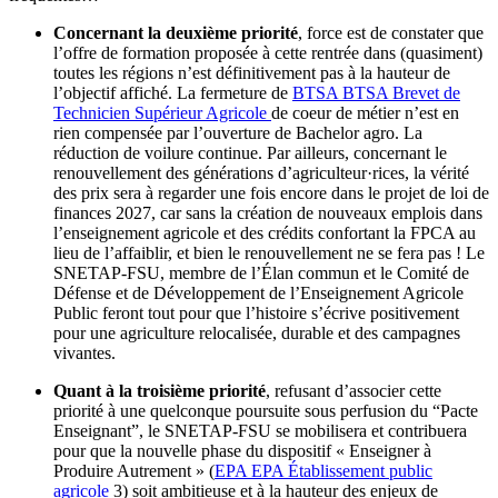
Concernant la deuxième priorité
, force est de constater que
l’offre de formation proposée à cette rentrée dans (quasiment)
toutes les régions n’est définitivement pas à la hauteur de
l’objectif affiché. La fermeture de
BTSA
BTSA
Brevet de
Technicien Supérieur Agricole
de coeur de métier n’est en
rien compensée par l’ouverture de Bachelor agro. La
réduction de voilure continue. Par ailleurs, concernant le
renouvellement des générations d’agriculteur·rices, la vérité
des prix sera à regarder une fois encore dans le projet de loi de
finances 2027, car sans la création de nouveaux emplois dans
l’enseignement agricole et des crédits confortant la FPCA au
lieu de l’affaiblir, et bien le renouvellement ne se fera pas ! Le
SNETAP-FSU, membre de l’Élan commun et le Comité de
Défense et de Développement de l’Enseignement Agricole
Public feront tout pour que l’histoire s’écrive positivement
pour une agriculture relocalisée, durable et des campagnes
vivantes.
Quant à la troisième priorité
, refusant d’associer cette
priorité à une quelconque poursuite sous perfusion du “Pacte
Enseignant”, le SNETAP-FSU se mobilisera et contribuera
pour que la nouvelle phase du dispositif « Enseigner à
Produire Autrement » (
EPA
EPA
Établissement public
agricole
3) soit ambitieuse et à la hauteur des enjeux de