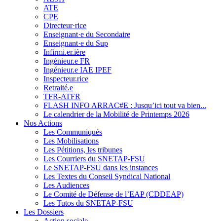
ATE
CPE
Directeur·rice
Enseignant·e du Secondaire
Enseignant·e du Sup
Infirmi.er.ière
Ingénieur.e FR
Ingénieur.e IAE IPEF
Inspecteur.rice
Retraité.e
TFR-ATFR
FLASH INFO ARRAC#E : Jusqu’ici tout va bien...
Le calendrier de la Mobilité de Printemps 2026
Nos Actions
Les Communiqués
Les Mobilisations
Les Pétitions, les tribunes
Les Courriers du SNETAP-FSU
Le SNETAP-FSU dans les instances
Les Textes du Conseil Syndical National
Les Audiences
Le Comité de Défense de l’EAP (CDDEAP)
Les Tutos du SNETAP-FSU
Les Dossiers
Action sociale