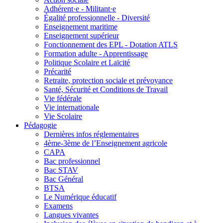
Adhérent·e - Militant·e
Égalité professionnelle - Diversité
Enseignement maritime
Enseignement supérieur
Fonctionnement des EPL - Dotation ATLS
Formation adulte - Apprentissage
Politique Scolaire et Laïcité
Précarité
Retraite, protection sociale et prévoyance
Santé, Sécurité et Conditions de Travail
Vie fédérale
Vie internationale
Vie Scolaire
Pédagogie
Dernières infos réglementaires
4ème-3ème de l’Enseignement agricole
CAPA
Bac professionnel
Bac STAV
Bac Général
BTSA
Le Numérique éducatif
Examens
Langues vivantes