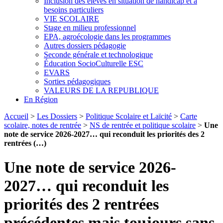
Inclusion des élèves en situation de handicap et à
besoins particuliers
VIE SCOLAIRE
Stage en milieu professionnel
EPA, agroécologie dans les programmes
Autres dossiers pédagogie
Seconde générale et technologique
Éducation SocioCulturelle ESC
EVARS
Sorties pédagogiques
VALEURS DE LA REPUBLIQUE
En Région
Accueil
>
Les Dossiers
>
Politique Scolaire et Laïcité
>
Carte
scolaire, notes de rentrée
>
NS de rentrée et politique scolaire
>
Une
note de service 2026-2027… qui reconduit les priorités des 2
rentrées (…)
Une note de service 2026-
2027… qui reconduit les
priorités des 2 rentrées
précédentes mais toujours sans