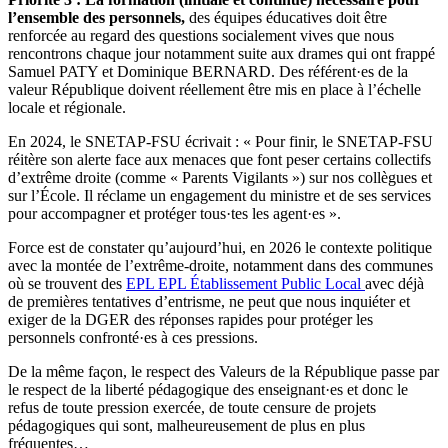
l’ensemble des personnels,
des équipes éducatives doit être
renforcée au regard des questions socialement vives que nous
rencontrons chaque jour notamment suite aux drames qui ont frappé
Samuel PATY et Dominique BERNARD. Des référent·es de la
valeur République doivent réellement être mis en place à l’échelle
locale et régionale.
En 2024, le SNETAP-FSU écrivait : « Pour finir, le SNETAP-FSU
réitère son alerte face aux menaces que font peser certains collectifs
d’extrême droite (comme « Parents Vigilants ») sur nos collègues et
sur l’École. Il réclame un engagement du ministre et de ses services
pour accompagner et protéger tous·tes les agent·es ».
Force est de constater qu’aujourd’hui, en 2026 le contexte politique
avec la montée de l’extrême-droite, notamment dans des communes
où se trouvent des
EPL
EPL
Établissement Public Local
avec déjà
de premières tentatives d’entrisme, ne peut que nous inquiéter et
exiger de la DGER des réponses rapides pour protéger les
personnels confronté·es à ces pressions.
De la même façon, le respect des Valeurs de la République passe par
le respect de la liberté pédagogique des enseignant·es et donc le
refus de toute pression exercée, de toute censure de projets
pédagogiques qui sont, malheureusement de plus en plus
fréquentes…