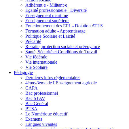
Adhérent·e - Militant·e
Égalité professionnelle - Diversité
Enseignement maritime
Enseignement supérieur
Fonctionnement des EPL - Dotation ATLS
Formation adulte - Apprentissage
Politique Scolaire et Laïcité
Précarité
Retraite, protection sociale et prévoyance
Santé, Sécurité et Conditions de Travail
Vie fédérale
Vie internationale
Vie Scolaire
Pédagogie
Dernières infos réglementaires
4ème-3ème de l’Enseignement agricole
CAPA
Bac professionnel
Bac STAV
Bac Général
BTSA
Le Numérique éducatif
Examens
Langues vivantes