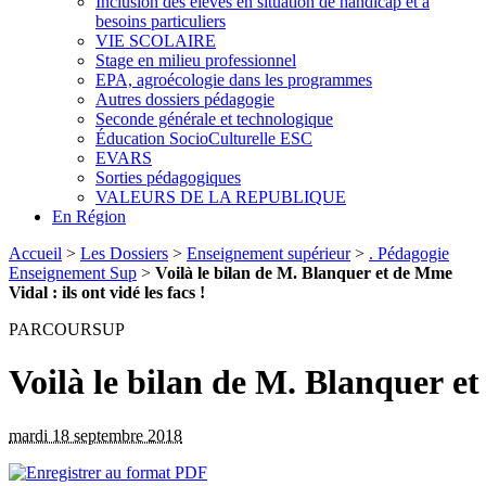
Inclusion des élèves en situation de handicap et à
besoins particuliers
VIE SCOLAIRE
Stage en milieu professionnel
EPA, agroécologie dans les programmes
Autres dossiers pédagogie
Seconde générale et technologique
Éducation SocioCulturelle ESC
EVARS
Sorties pédagogiques
VALEURS DE LA REPUBLIQUE
En Région
Accueil
>
Les Dossiers
>
Enseignement supérieur
>
. Pédagogie
Enseignement Sup
>
Voilà le bilan de M. Blanquer et de Mme
Vidal : ils ont vidé les facs !
PARCOURSUP
Voilà le bilan de M. Blanquer et 
mardi 18 septembre 2018