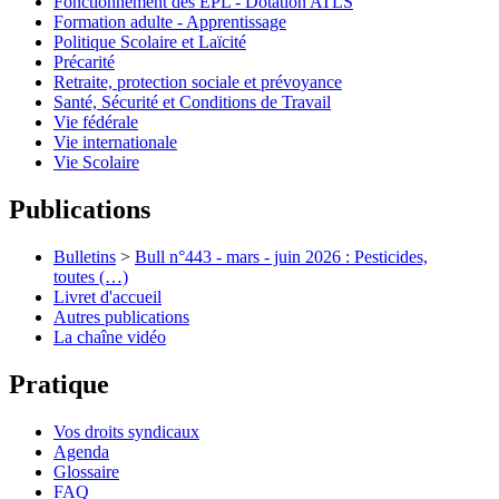
Fonctionnement des EPL - Dotation ATLS
Formation adulte - Apprentissage
Politique Scolaire et Laïcité
Précarité
Retraite, protection sociale et prévoyance
Santé, Sécurité et Conditions de Travail
Vie fédérale
Vie internationale
Vie Scolaire
Publications
Bulletins
>
Bull n°443 - mars - juin 2026 : Pesticides,
toutes (…)
Livret d'accueil
Autres publications
La chaîne vidéo
Pratique
Vos droits syndicaux
Agenda
Glossaire
FAQ