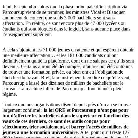
Jeudi 6 septembre, alors que la phase principale d’inscription via
Parcoursup vient de se terminer, les ministres Vidal et Blanquer
annoncent de concert que seuls 3 000 bacheliers sont sans
affectation. En réalité, ce sont encore plus de 47 000 lycéens ou
étudiants qui sont bloqués dans le logiciel, sans aucune place dans
l’enseignement supérieur.
À cela s’ajoutent les 71 000 jeunes en attente et qui espèrent obtenir
une meilleure affectation… et les 181 000 candidats qui ont
définitivement quitté la plateforme, dont on ne sait pas ce qu’ils sont
devenus. Certains auront été découragés, d’autres ont été contraints
de trouver une formation privée, ou bien ont eu l’obligation de
chercher du travail. Bref, la ministre peut bien dire ce qu’elle veut,
Parcoursup a laissé des dizaines de milliers de bacheliers sur le
carreau. La machine infernale Parcoursup a fonctionné à plein
régime.
Tout ce que nos organisations disent depuis près d’un an se trouve
largement confirmé :
la loi ORE et Parcoursup n’ont pas pour
but d’affecter les bacheliers dans le supérieur en fonction des
vœux de ces derniers, ce sont des outils conçus pour
sélectionner, trier socialement, et barrer l’accès de milliers de
jeunes à une formation universitaire
. À tel point qu’il reste 127
000 places vacantes, y compris dans des formations qui jusque-là