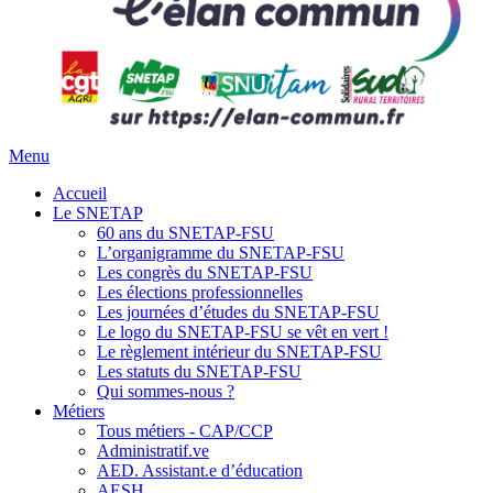
Menu
Accueil
Le SNETAP
60 ans du SNETAP-FSU
L’organigramme du SNETAP-FSU
Les congrès du SNETAP-FSU
Les élections professionnelles
Les journées d’études du SNETAP-FSU
Le logo du SNETAP-FSU se vêt en vert !
Le règlement intérieur du SNETAP-FSU
Les statuts du SNETAP-FSU
Qui sommes-nous ?
Métiers
Tous métiers - CAP/CCP
Administratif.ve
AED. Assistant.e d’éducation
AESH