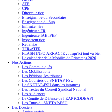
ATE
CPE
Directeur·rice
Enseignant·e du Secondaire
Enseignant·e du Sup
Infirmi.er.ière
Ingénieur.e FR
Ingénieur.e IAE IPEF
Inspecteur.rice
Retraité.e
TFR-ATFR
FLASH INFO ARRAC#E : Jusqu’ici tout va bien...
Le calendrier de la Mobilité de Printemps 2026
Nos Actions
Les Communiqués
Les Mobilisations
Les Pétitions, les tribunes
Les Courriers du SNETAP-FSU
Le SNETAP-FSU dans les instances
Les Textes du Conseil Syndical National
Les Audiences
Le Comité de Défense de l’EAP (CDDEAP)
Les Tutos du SNETAP-FSU
Les Dossiers
Action sociale