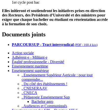
1er cycle post bac
Elles initieront et soutiendront les initiatives prises en direction
des Recteurs, des Présidents d’Université et des ministres pour
exiger que chaque bachelier ou étudiant en réorientation accède
à la formation de son choix.
Documents joints
PARCOURSUP - Tract intersyndical
(
PDF
-
160.4 kio
)
Action sociale
Adhérent·e - Militant·e
Égalité professionnelle - Diversité
Enseignement maritime
Enseignement supérieur
. Enseignement Supérieur Agricole : pour tout
comprendre...
. Du côté des établissements !
. CNESERAAV
. CNECA
. Pédagogie Enseignement Sup
Bachelor agro
. Audiences et Communiqués