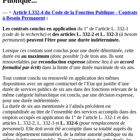
Publique...
— >
Article L332-4 du Code de la Fonction Publique - Contrats
à Besoin Permanent
:
Les contrats conclus en application
du 1° de l’article L. 332-1
(code de la recherche)
et
des articles L. 332-2 et L. 332-3
(
à besoin
permanent
)
peuvent l’être pour une durée indéterminée.
Lorsque ces contrats sont conclus pour une durée déterminée, cette
durée est
au maximum
(donc possible !)
de trois ans. Ils sont
renouvelables par
reconduction expresse
(donne lieu à un
accord
formalisé par écrit
)
dans la limite d’une durée maximale de six ans.
Tout contrat conclu ou renouvelé en application des mêmes
dispositions avec un agent contractuel de l’Etat qui justifie d’une
durée de services publics de six ans dans des fonctions relevant de la
même catégorie hiérarchique est conclu, par une décision expresse,
pour une durée indéterminée.
La durée de six ans mentionnée à l’alinéa précédent est
comptabilisée au titre de l’ensemble des services accomplis dans des
emplois occupés en application du 1° de l’article L. 332-1 et des
articles L. 332-2, L. 332-3 et
L. 332-6
(pour remplacement de
personnel)
. Elle doit avoir été accomplie dans sa totalité auprès du
même département ministériel, de la même autorité publique ou du
même établissement public. Pour l’appréciation de cette durée, les