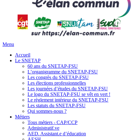
Menu
Accueil
Le SNETAP
60 ans du SNETAP-FSU
L’organigramme du SNETAP-FSU
Les congrès du SNETAP-FSU
Les élections professionnelles
Les journées d’études du SNETAP-FSU
Le logo du SNETAP-FSU se vêt en vert !
Le règlement intérieur du SNETAP-FSU
Les statuts du SNETAP-FSU
Qui sommes-nous ?
Métiers
Tous métiers - CAP/CCP
Administratif.ve
AED. Assistant.e d’éducation
AESH