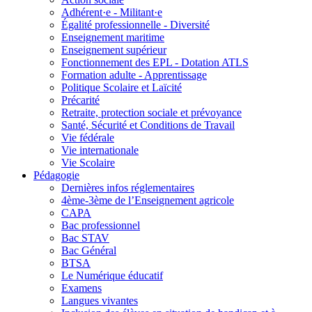
Adhérent·e - Militant·e
Égalité professionnelle - Diversité
Enseignement maritime
Enseignement supérieur
Fonctionnement des EPL - Dotation ATLS
Formation adulte - Apprentissage
Politique Scolaire et Laïcité
Précarité
Retraite, protection sociale et prévoyance
Santé, Sécurité et Conditions de Travail
Vie fédérale
Vie internationale
Vie Scolaire
Pédagogie
Dernières infos réglementaires
4ème-3ème de l’Enseignement agricole
CAPA
Bac professionnel
Bac STAV
Bac Général
BTSA
Le Numérique éducatif
Examens
Langues vivantes