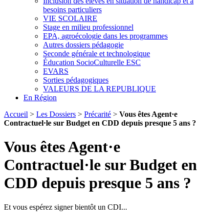
Inclusion des élèves en situation de handicap et à
besoins particuliers
VIE SCOLAIRE
Stage en milieu professionnel
EPA, agroécologie dans les programmes
Autres dossiers pédagogie
Seconde générale et technologique
Éducation SocioCulturelle ESC
EVARS
Sorties pédagogiques
VALEURS DE LA REPUBLIQUE
En Région
Accueil
>
Les Dossiers
>
Précarité
>
Vous êtes Agent·e
Contractuel·le sur Budget en CDD depuis presque 5 ans ?
Vous êtes Agent·e
Contractuel·le sur Budget en
CDD depuis presque 5 ans ?
Et vous espérez signer bientôt un CDI...