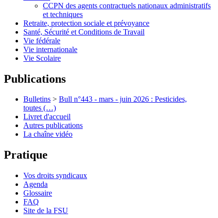
CCPN des agents contractuels nationaux administratifs
et techniques
Retraite, protection sociale et prévoyance
Santé, Sécurité et Conditions de Travail
Vie fédérale
Vie internationale
Vie Scolaire
Publications
Bulletins
>
Bull n°443 - mars - juin 2026 : Pesticides,
toutes (…)
Livret d'accueil
Autres publications
La chaîne vidéo
Pratique
Vos droits syndicaux
Agenda
Glossaire
FAQ
Site de la FSU