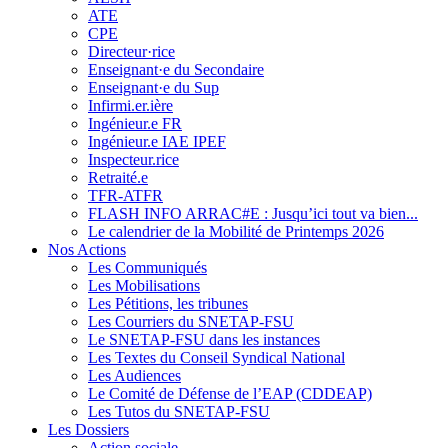
ATE
CPE
Directeur·rice
Enseignant·e du Secondaire
Enseignant·e du Sup
Infirmi.er.ière
Ingénieur.e FR
Ingénieur.e IAE IPEF
Inspecteur.rice
Retraité.e
TFR-ATFR
FLASH INFO ARRAC#E : Jusqu’ici tout va bien...
Le calendrier de la Mobilité de Printemps 2026
Nos Actions
Les Communiqués
Les Mobilisations
Les Pétitions, les tribunes
Les Courriers du SNETAP-FSU
Le SNETAP-FSU dans les instances
Les Textes du Conseil Syndical National
Les Audiences
Le Comité de Défense de l’EAP (CDDEAP)
Les Tutos du SNETAP-FSU
Les Dossiers
Action sociale