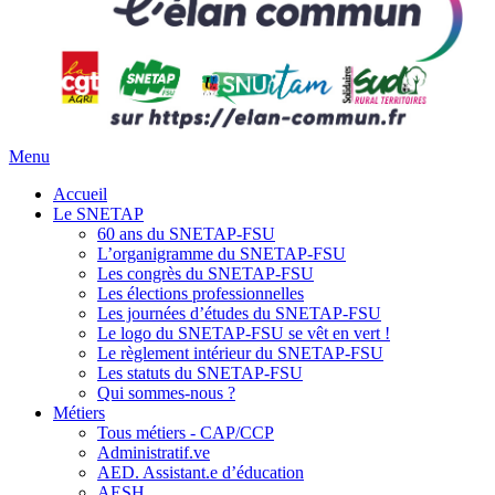
Menu
Accueil
Le SNETAP
60 ans du SNETAP-FSU
L’organigramme du SNETAP-FSU
Les congrès du SNETAP-FSU
Les élections professionnelles
Les journées d’études du SNETAP-FSU
Le logo du SNETAP-FSU se vêt en vert !
Le règlement intérieur du SNETAP-FSU
Les statuts du SNETAP-FSU
Qui sommes-nous ?
Métiers
Tous métiers - CAP/CCP
Administratif.ve
AED. Assistant.e d’éducation
AESH