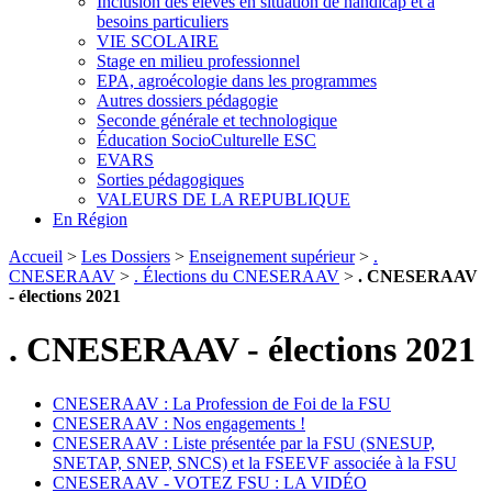
Inclusion des élèves en situation de handicap et à
besoins particuliers
VIE SCOLAIRE
Stage en milieu professionnel
EPA, agroécologie dans les programmes
Autres dossiers pédagogie
Seconde générale et technologique
Éducation SocioCulturelle ESC
EVARS
Sorties pédagogiques
VALEURS DE LA REPUBLIQUE
En Région
Accueil
>
Les Dossiers
>
Enseignement supérieur
>
.
CNESERAAV
>
. Élections du CNESERAAV
>
. CNESERAAV
- élections 2021
. CNESERAAV - élections 2021
CNESERAAV : La Profession de Foi de la FSU
CNESERAAV : Nos engagements !
CNESERAAV : Liste présentée par la FSU (SNESUP,
SNETAP, SNEP, SNCS) et la FSEEVF associée à la FSU
CNESERAAV - VOTEZ FSU : LA VIDÉO