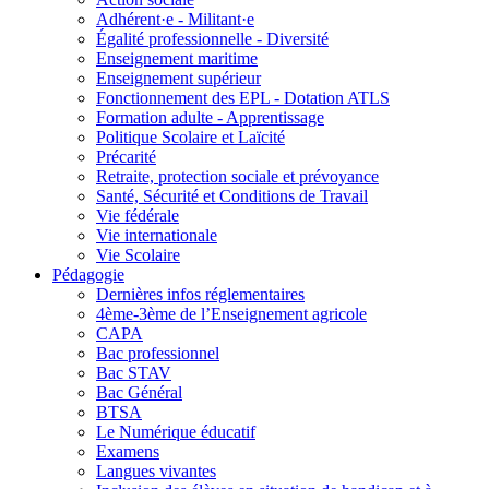
Adhérent·e - Militant·e
Égalité professionnelle - Diversité
Enseignement maritime
Enseignement supérieur
Fonctionnement des EPL - Dotation ATLS
Formation adulte - Apprentissage
Politique Scolaire et Laïcité
Précarité
Retraite, protection sociale et prévoyance
Santé, Sécurité et Conditions de Travail
Vie fédérale
Vie internationale
Vie Scolaire
Pédagogie
Dernières infos réglementaires
4ème-3ème de l’Enseignement agricole
CAPA
Bac professionnel
Bac STAV
Bac Général
BTSA
Le Numérique éducatif
Examens
Langues vivantes