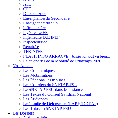
ATE
CPE
Directeur·rice
Enseignant·e du Secondaire
Enseignant·e du Sup
Infirmi.er.ière
Ingénieur.e FR
Ingénieur.e IAE IPEF
Inspecteur.rice
Retraité.e
TFR-ATFR
FLASH INFO ARRAC#E : Jusqu’ici tout va bien...
Le calendrier de la Mobilité de Printemps 2026
Nos Actions
Les Communiqués
Les Mobilisations
Les Pétitions, les tribunes
Les Courriers du SNETAP-FSU
Le SNETAP-FSU dans les instances
Les Textes du Conseil Syndical National
Les Audiences
Le Comité de Défense de l’EAP (CDDEAP)
Les Tutos du SNETAP-FSU
Les Dossiers
Action sociale