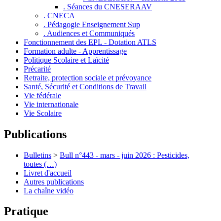
. Séances du CNESERAAV
. CNECA
. Pédagogie Enseignement Sup
. Audiences et Communiqués
Fonctionnement des EPL - Dotation ATLS
Formation adulte - Apprentissage
Politique Scolaire et Laïcité
Précarité
Retraite, protection sociale et prévoyance
Santé, Sécurité et Conditions de Travail
Vie fédérale
Vie internationale
Vie Scolaire
Publications
Bulletins
>
Bull n°443 - mars - juin 2026 : Pesticides,
toutes (…)
Livret d'accueil
Autres publications
La chaîne vidéo
Pratique