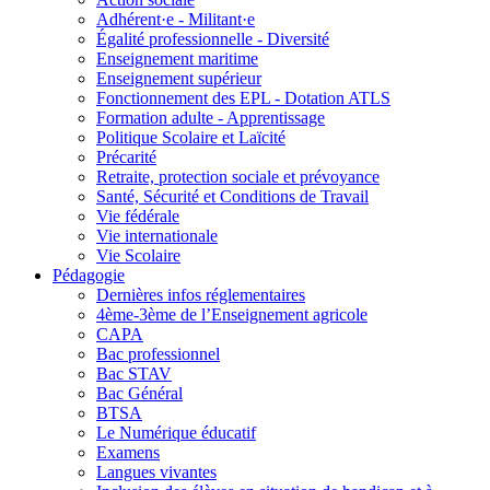
Adhérent·e - Militant·e
Égalité professionnelle - Diversité
Enseignement maritime
Enseignement supérieur
Fonctionnement des EPL - Dotation ATLS
Formation adulte - Apprentissage
Politique Scolaire et Laïcité
Précarité
Retraite, protection sociale et prévoyance
Santé, Sécurité et Conditions de Travail
Vie fédérale
Vie internationale
Vie Scolaire
Pédagogie
Dernières infos réglementaires
4ème-3ème de l’Enseignement agricole
CAPA
Bac professionnel
Bac STAV
Bac Général
BTSA
Le Numérique éducatif
Examens
Langues vivantes