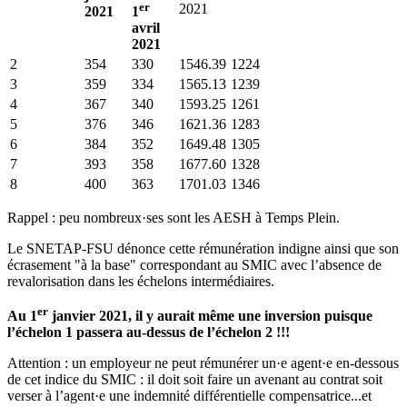
er
2021
2021
1
avril
2021
2
354
330
1546.39
1224
3
359
334
1565.13
1239
4
367
340
1593.25
1261
5
376
346
1621.36
1283
6
384
352
1649.48
1305
7
393
358
1677.60
1328
8
400
363
1701.03
1346
Rappel : peu nombreux·ses sont les AESH à Temps Plein.
Le SNETAP-FSU dénonce cette rémunération indigne ainsi que son
écrasement "à la base" correspondant au SMIC avec l’absence de
revalorisation dans les échelons intermédiaires.
er
Au 1
janvier 2021, il y aurait même une inversion puisque
l’échelon 1 passera au-dessus de l’échelon 2 !!!
Attention : un employeur ne peut rémunérer un·e agent·e en-dessous
de cet indice du SMIC : il doit soit faire un avenant au contrat soit
verser à l’agent·e une indemnité différentielle compensatrice...et