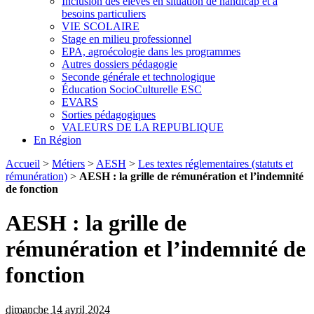
Inclusion des élèves en situation de handicap et à
besoins particuliers
VIE SCOLAIRE
Stage en milieu professionnel
EPA, agroécologie dans les programmes
Autres dossiers pédagogie
Seconde générale et technologique
Éducation SocioCulturelle ESC
EVARS
Sorties pédagogiques
VALEURS DE LA REPUBLIQUE
En Région
Accueil
>
Métiers
>
AESH
>
Les textes réglementaires (statuts et
rémunération)
>
AESH : la grille de rémunération et l’indemnité
de fonction
AESH : la grille de
rémunération et l’indemnité de
fonction
dimanche 14 avril 2024