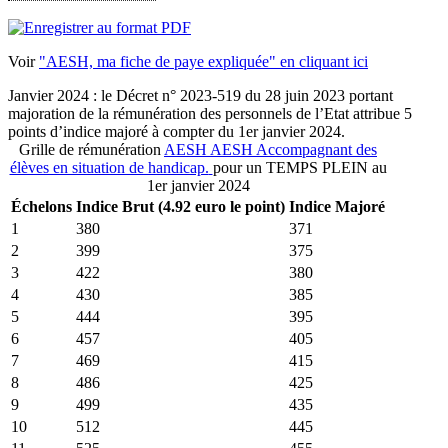
Voir
"AESH, ma fiche de paye expliquée" en cliquant ici
Janvier 2024 : le Décret n° 2023-519 du 28 juin 2023 portant
majoration de la rémunération des personnels de l’Etat attribue 5
points d’indice majoré à compter du 1er janvier 2024.
Grille de rémunération
AESH
AESH
Accompagnant des
élèves en situation de handicap.
pour un TEMPS PLEIN au
1er janvier 2024
Échelons
Indice Brut (4.92 euro le point)
Indice Majoré
1
380
371
2
399
375
3
422
380
4
430
385
5
444
395
6
457
405
7
469
415
8
486
425
9
499
435
10
512
445