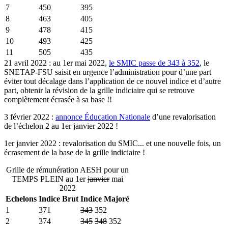
7
450
395
8
463
405
9
478
415
10
493
425
11
505
435
21 avril 2022 : au 1er mai 2022,
le SMIC passe de 343 à 352
, le
SNETAP-FSU saisit en urgence l’administration pour d’une part
éviter tout décalage dans l’application de ce nouvel indice et d’autre
part, obtenir la révision de la grille indiciaire qui se retrouve
complètement écrasée à sa base !!
3 février 2022 :
annonce Éducation Nationale
d’une revalorisation
de l’échelon 2 au 1er janvier 2022 !
1er janvier 2022 : revalorisation du SMIC... et une nouvelle fois, un
écrasement de la base de la grille indiciaire !
Grille de rémunération AESH pour un
TEMPS PLEIN au 1er
janvier
mai
2022
Echelons
Indice Brut
Indice Majoré
1
371
343
352
2
374
345
348
352