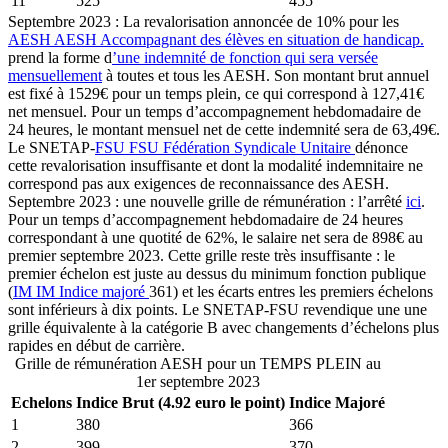
11
525
455
Septembre 2023 : La revalorisation annoncée de 10% pour les
AESH
AESH
Accompagnant des élèves en situation de handicap.
prend la forme d
’une indemnité de fonction qui sera versée
mensuellement
à toutes et tous les AESH. Son montant brut annuel
est fixé à 1529€ pour un temps plein, ce qui correspond à 127,41€
net mensuel. Pour un temps d’accompagnement hebdomadaire de
24 heures, le montant mensuel net de cette indemnité sera de 63,49€.
Le SNETAP-
FSU
FSU
Fédération Syndicale Unitaire
dénonce
cette revalorisation insuffisante et dont la modalité indemnitaire ne
correspond pas aux exigences de reconnaissance des AESH.
Septembre 2023 : une nouvelle grille de rémunération : l’arrêté
ici
.
Pour un temps d’accompagnement hebdomadaire de 24 heures
correspondant à une quotité de 62%, le salaire net sera de 898€ au
premier septembre 2023. Cette grille reste très insuffisante : le
premier échelon est juste au dessus du minimum fonction publique
(
IM
IM
Indice majoré
361) et les écarts entres les premiers échelons
sont inférieurs à dix points. Le SNETAP-FSU revendique une une
grille équivalente à la catégorie B avec changements d’échelons plus
rapides en début de carrière.
Grille de rémunération AESH pour un TEMPS PLEIN au
1er septembre 2023
Echelons
Indice Brut (4.92 euro le point)
Indice Majoré
1
380
366
2
399
370