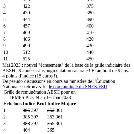
3
422
375
4
430
380
5
444
390
6
457
400
7
469
410
8
486
420
9
499
430
10
512
440
11
525
450
Mai 2023 : nouvel "écrasement" de la base de la grille indiciaire des
AESH : 9 années sans augmentation salariale ! Et au bout de 9 ans,
4 points d’indice (15 euros !).
De pseudo-discussions en cours au ministère de l’Éducation
Nationale : retrouvez ici
le communiqué du SNES-FSU
Grille de rémunération AESH pour un
TEMPS PLEIN au 1er mai 2023
Echelons
Indice Brut
Indice Majoré
1
385
397
353
361
2
385
397
353
361
3
388
397
355
361
4
404
365