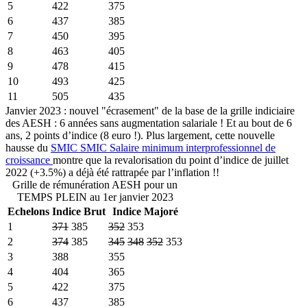
5
422
375
6
437
385
7
450
395
8
463
405
9
478
415
10
493
425
11
505
435
Janvier 2023 : nouvel "écrasement" de la base de la grille indiciaire
des AESH : 6 années sans augmentation salariale ! Et au bout de 6
ans, 2 points d’indice (8 euro !). Plus largement, cette nouvelle
hausse du
SMIC
SMIC
Salaire minimum interprofessionnel de
croissance
montre que la revalorisation du point d’indice de juillet
2022 (+3.5%) a déjà été rattrapée par l’inflation !!
Grille de rémunération AESH pour un
TEMPS PLEIN au 1er janvier 2023
Echelons
Indice Brut
Indice Majoré
1
371
385
352
353
2
374
385
345
348
352
353
3
388
355
4
404
365
5
422
375
6
437
385