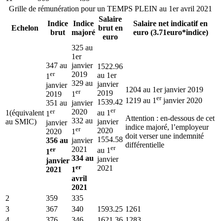
Grille de rémunération pour un TEMPS PLEIN au 1er avril 2021
Salaire
Indice
Indice
Salaire net indicatif en
Echelon
brut en
brut
majoré
euro (3.71euro*indice)
euro
325 au
1er
347 au
janvier
1522.96
er
2019
au 1er
1
329 au
janvier
janvier
1204 au 1er janvier 2019
er
2019
2019
1
er
1219 au 1
janvier 2020
1539.42
351 au
janvier
er
er
2020
1(équivalent
au 1
1
Attention : en-dessous de cet
332 au
au SMIC)
janvier
janvier
indice majoré, l’employeur
er
2020
2020
1
doit verser une indemnité
1554.58
356 au
janvier
différentielle
er
er
2021
au 1
1
334 au
janvier
janvier
er
2021
2021
1
avril
2021
2
359
335
3
367
340
1593.25
1261
4
376
346
1621.36
1283