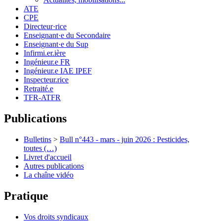
ATE
CPE
Directeur·rice
Enseignant·e du Secondaire
Enseignant·e du Sup
Infirmi.er.ière
Ingénieur.e FR
Ingénieur.e IAE IPEF
Inspecteur.rice
Retraité.e
TFR-ATFR
Publications
Bulletins
>
Bull n°443 - mars - juin 2026 : Pesticides,
toutes (…)
Livret d'accueil
Autres publications
La chaîne vidéo
Pratique
Vos droits syndicaux