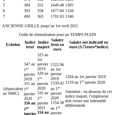
5
384
352
1649.48
1305
6
393
358
1677.60
1328
7
400
363
1701.03
1346
ANCIENNE GRILLE jusqu’au 1er avril 2021
Grille de rémunération pour un TEMPS PLEIN
Salaire
Indice
Indice
Salaire net indicatif en
Echelon
brut en
brut
majoré
euro (3.71euro*indice)
euro
325 au
1er
347 au
janvier
1522.96
er
2019
au 1er
1
329 au
janvier
janvier
1204 au 1er janvier 2019
er
2019
2019
1
er
1219 au 1
janvier 2020
1539.42
351 au
janvier
er
er
2020
1(équivalent
au 1
1
Attention : en-dessous de cet
332 au
au SMIC)
janvier
janvier
indice majoré, l’employeur
er
2020
2020
1
doit verser une indemnité
1554.58
356 au
janvier
différentielle
er
er
2021
au 1
1
334 au
janvier
janvier