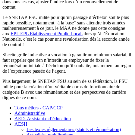
dans tous les cas, ajuster l’indice lors d’un renouvellement de
contrat.
Le SNETAP-FSU milite pour qu’un passage d’échelon soit le plus
rapide possible, notamment "à la base" sans attendre trois années
malheureusement à ce jour, le MAA ne donne pas cette consigne
aux
EPL
EPL
Établissement Public Local
alors qu’à l’Éducation
Nationale, c’est le cas pour une revalorisation dés la seconde année
de contrat !
Si cette grille indicative a vocation à garantir un minimum salarial, il
faut rappeler que rien n’interdit un employeur de fixer la
rémunération initiale à l’échelon qu’il souhaite, notamment au regard
de l’expérience passée de l’agent.
Plus largement, le SNETAP-FSU au sein de sa fédération, la FSU
milite pour la création d’un véritable corps de fonctionnaire de
catégorie B avec une rémunération et des perspectives de carrière
dignes de ce nom.
Tous métiers - CAP/CCP
Administratif.ve
AED. Assistant.e d’éducation
AESH
Les textes réglementaires (statuts et rémunération)
Actualités, mobilisations...