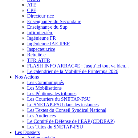
ATE
CPE
Directeur·rice
Enseignant·e du Secondaire
Enseignant·e du Sup
Infirmi.er.ière
Ingénieur.e FR
Ingénieur.e IAE IPEF
Inspecteur.rice
Retraité.e
TFR-ATFR
FLASH INFO ARRAC#E : Jusqu’ici tout va bien...
Le calendrier de la Mobilité de Printemps 2026
Nos Actions
Les Communiqués
Les Mobilisations
Les Pétitions, les tribunes
Les Courriers du SNETAP-FSU
Le SNETAP-FSU dans les instances
Les Textes du Conseil Syndical National
Les Audiences
Le Comité de Défense de l’EAP (CDDEAP)
Les Tutos du SNETAP-FSU
Les Dossiers
Action sociale