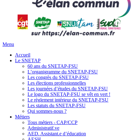
Menu
Accueil
Le SNETAP
60 ans du SNETAP-FSU
L’organigramme du SNETAP-FSU
Les congrès du SNETAP-FSU
Les élections professionnelles
Les journées d’études du SNETAP-FSU
Le logo du SNETAP-FSU se vêt en vert !
Le règlement intérieur du SNETAP-FSU
Les statuts du SNETAP-FSU
Qui sommes-nous ?
Métiers
Tous métiers - CAP/CCP
Administratif.ve
AED. Assistant.e d’éducation
AESH