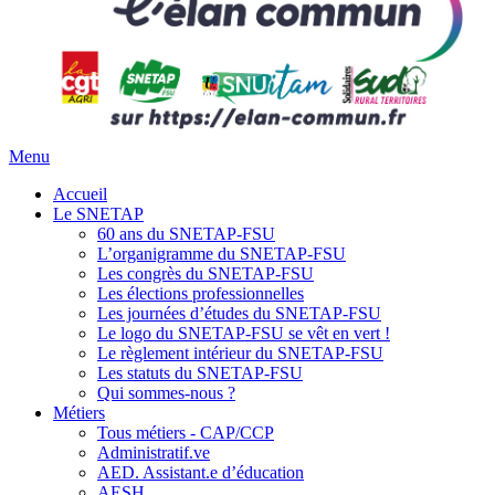
Menu
Accueil
Le SNETAP
60 ans du SNETAP-FSU
L’organigramme du SNETAP-FSU
Les congrès du SNETAP-FSU
Les élections professionnelles
Les journées d’études du SNETAP-FSU
Le logo du SNETAP-FSU se vêt en vert !
Le règlement intérieur du SNETAP-FSU
Les statuts du SNETAP-FSU
Qui sommes-nous ?
Métiers
Tous métiers - CAP/CCP
Administratif.ve
AED. Assistant.e d’éducation
AESH