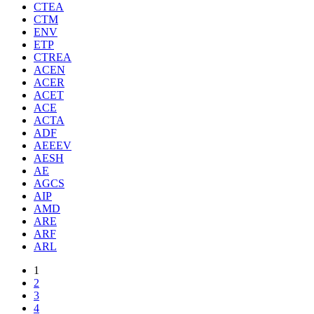
CTEA
CTM
ENV
ETP
CTREA
ACEN
ACER
ACET
ACE
ACTA
ADF
AEEEV
AESH
AE
AGCS
AIP
AMD
ARE
ARF
ARL
1
2
3
4