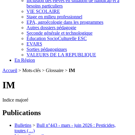
Inclusion des élèves en situation de handicap et à
besoins particuliers
VIE SCOLAIRE
Stage en milieu professionnel
EPA, agroécologie dans les programmes
Autres dossiers pédagogie
Seconde générale et technologique
Éducation SocioCulturelle ESC
EVARS
Sorties pédagogiques
VALEURS DE LA REPUBLIQUE
En Région
Accueil
> Mots-clés > Glossaire >
IM
IM
Indice majoré
Publications
Bulletins
>
Bull n°443 - mars - juin 2026 : Pesticides,
toutes (…)