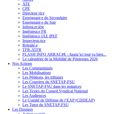
ATE
CPE
Directeur·rice
Enseignant·e du Secondaire
Enseignant·e du Sup
Infirmi.er.ière
Ingénieur.e FR
Ingénieur.e IAE IPEF
Inspecteur.rice
Retraité.e
TFR-ATFR
FLASH INFO ARRAC#E : Jusqu’ici tout va bien...
Le calendrier de la Mobilité de Printemps 2026
Nos Actions
Les Communiqués
Les Mobilisations
Les Pétitions, les tribunes
Les Courriers du SNETAP-FSU
Le SNETAP-FSU dans les instances
Les Textes du Conseil Syndical National
Les Audiences
Le Comité de Défense de l’EAP (CDDEAP)
Les Tutos du SNETAP-FSU
Les Dossiers
Action sociale