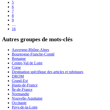
5
6
7
8
9
…
16
Autres groupes de mots-clés
Auvergne-Rhône-Alpes
Bourgogne-Franche-Comté
Bretagne
Centre-Val de Loire
Corse
Destination spécifique des articles et rubriques
DROM
Grand-Est
Hauts-de-France
Île-de-France
Normandie
Nouvelle-Aquitaine
Occitanie
Pays-de-la-Loire