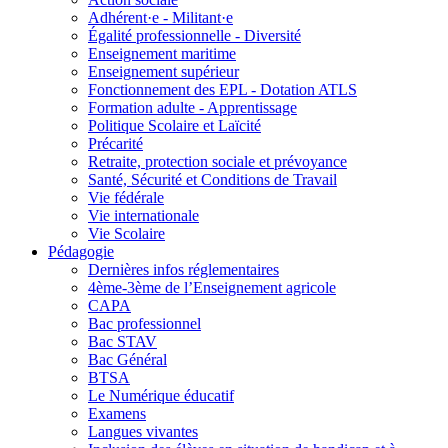
Adhérent·e - Militant·e
Égalité professionnelle - Diversité
Enseignement maritime
Enseignement supérieur
Fonctionnement des EPL - Dotation ATLS
Formation adulte - Apprentissage
Politique Scolaire et Laïcité
Précarité
Retraite, protection sociale et prévoyance
Santé, Sécurité et Conditions de Travail
Vie fédérale
Vie internationale
Vie Scolaire
Pédagogie
Dernières infos réglementaires
4ème-3ème de l’Enseignement agricole
CAPA
Bac professionnel
Bac STAV
Bac Général
BTSA
Le Numérique éducatif
Examens
Langues vivantes