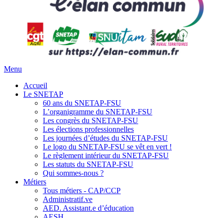
Menu
Accueil
Le SNETAP
60 ans du SNETAP-FSU
L’organigramme du SNETAP-FSU
Les congrès du SNETAP-FSU
Les élections professionnelles
Les journées d’études du SNETAP-FSU
Le logo du SNETAP-FSU se vêt en vert !
Le règlement intérieur du SNETAP-FSU
Les statuts du SNETAP-FSU
Qui sommes-nous ?
Métiers
Tous métiers - CAP/CCP
Administratif.ve
AED. Assistant.e d’éducation
AESH