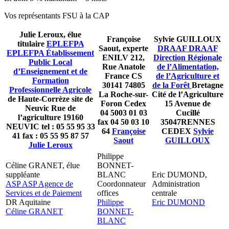
Vos représentants FSU à la CAP
Julie Leroux, élue
Françoise
Sylvie GUILLOUX
titulaire
EPLEFPA
Saout, experte
DRAAF
DRAAF
EPLEFPA
Établissement
ENILV 212,
Direction Régionale
Public Local
Rue Anatole
de l’Alimentation,
d’Enseignement et de
France CS
de l’Agriculture et
Formation
30141 74805
de la Forêt
Bretagne
Professionnelle Agricole
La Roche-sur-
Cité de l’Agriculture
de Haute-Corrèze site de
Foron Cedex
15 Avenue de
Neuvic Rue de
04 5003 01 03
Cucillé
l’agriculture 19160
fax 04 50 03 10
35047RENNES
NEUVIC tel : 05 55 95 33
64
Françoise
CEDEX
Sylvie
41 fax : 05 55 95 87 57
Saout
GUILLOUX
Julie Leroux
Philippe
Céline GRANET, élue
BONNET-
suppléante
BLANC
Eric DUMOND,
ASP
ASP
Agence de
Coordonnateur
Administration
Services et de Paiement
offices
centrale
DR Aquitaine
Philippe
Eric DUMOND
Céline GRANET
BONNET-
BLANC