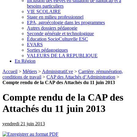
Inclusion des élèves en situation de handicap et à
besoins particuliers
VIE SCOLAIRE
Stage en milieu professionnel
EPA, agroécologie dans les programmes
Autres dossiers pédagogie
Seconde générale et technologique
Éducation SocioCulturelle ESC
EVARS
Sorties pédagogiques
VALEURS DE LA REPUBLIQUE
En Région
Accueil
>
Métiers
>
Administratif.ve
>
Carrière, rémunération,
conditions de travail
>
CAP des Attachés d’Administration
>
Compte rendu de la CAP des Attachés du 11 juin 2013
Compte rendu de la CAP des
Attachés du 11 juin 2013
vendredi 21 juin 2013