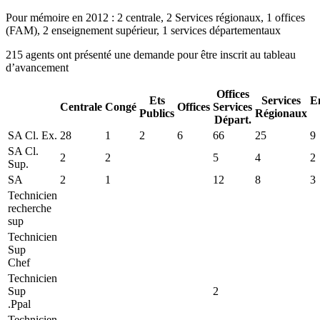
Pour mémoire en 2012 : 2 centrale, 2 Services régionaux, 1 offices
(FAM), 2 enseignement supérieur, 1 services départementaux
215 agents ont présenté une demande pour être inscrit au tableau
d’avancement
Offices
Ets
Services
E
Centrale
Congé
Offices
Services
Publics
Régionaux
Départ.
SA Cl. Ex.
28
1
2
6
66
25
9
SA Cl.
2
2
5
4
2
Sup.
SA
2
1
12
8
3
Technicien
recherche
sup
Technicien
Sup
Chef
Technicien
Sup
2
.Ppal
Technicien