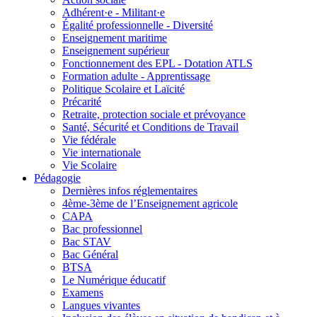
Adhérent·e - Militant·e
Égalité professionnelle - Diversité
Enseignement maritime
Enseignement supérieur
Fonctionnement des EPL - Dotation ATLS
Formation adulte - Apprentissage
Politique Scolaire et Laïcité
Précarité
Retraite, protection sociale et prévoyance
Santé, Sécurité et Conditions de Travail
Vie fédérale
Vie internationale
Vie Scolaire
Pédagogie
Dernières infos réglementaires
4ème-3ème de l’Enseignement agricole
CAPA
Bac professionnel
Bac STAV
Bac Général
BTSA
Le Numérique éducatif
Examens
Langues vivantes