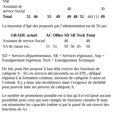
Sup
Assistant de
48
30
service Social
Total
52
46
53
49
49
48
52
44{{}}
49
La moyenne d’âge des proposés par l’administration est de 50 ans
GRADE actuel
AC
Office
SD
SR
Tech
Total
Assistant de service Social
48
48
SA de classe exc.
51
51
50
56
45
50
SD = Services départementaux, SR = Services régionaux, Sup =
Enseignement Supérieur, Tech = Enseignement Technique
De fait, pour être proposé il faut déjà exercer des fonctions de
catégorie A : SG en services déconcentrés ou en EPL, délégué
régional à la formation continue, missions de catégorie A aussi en
Centrale. Il y a donc une incohérence dans l’exigence de mobilité
pour pouvoir faire ses preuves de catégorie A.
Le nombre de promotions possible est si bas qu’il n’est laissé aucune
possibilité pour ceux qui sont chargés de fonctions classées B mais
ont néanmoins les capacités (même si par le passé ils ont exercé des
fonctions de A).