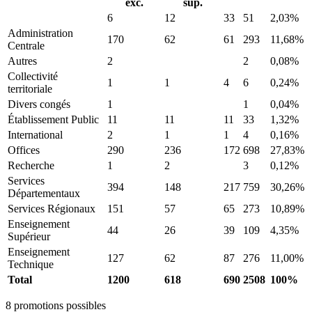
exc.
sup.
6
12
33
51
2,03%
Administration
170
62
61
293
11,68%
Centrale
Autres
2
2
0,08%
Collectivité
1
1
4
6
0,24%
territoriale
Divers congés
1
1
0,04%
Établissement Public
11
11
11
33
1,32%
International
2
1
1
4
0,16%
Offices
290
236
172
698
27,83%
Recherche
1
2
3
0,12%
Services
394
148
217
759
30,26%
Départementaux
Services Régionaux
151
57
65
273
10,89%
Enseignement
44
26
39
109
4,35%
Supérieur
Enseignement
127
62
87
276
11,00%
Technique
Total
1200
618
690
2508
100%
8 promotions possibles