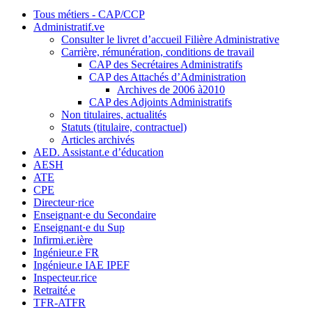
Tous métiers - CAP/CCP
Administratif.ve
Consulter le livret d’accueil Filière Administrative
Carrière, rémunération, conditions de travail
CAP des Secrétaires Administratifs
CAP des Attachés d’Administration
Archives de 2006 à2010
CAP des Adjoints Administratifs
Non titulaires, actualités
Statuts (titulaire, contractuel)
Articles archivés
AED. Assistant.e d’éducation
AESH
ATE
CPE
Directeur·rice
Enseignant·e du Secondaire
Enseignant·e du Sup
Infirmi.er.ière
Ingénieur.e FR
Ingénieur.e IAE IPEF
Inspecteur.rice
Retraité.e
TFR-ATFR