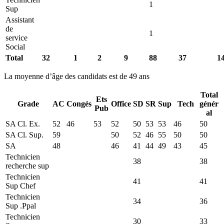
1
Sup
Assistant
de
1
service
Social
Total
32
1
2
9
88
37
1
La moyenne d’âge des candidats est de 49 ans
Total
Ets
Grade
AC
Congés
Office
SD
SR
Sup
Tech
génér
Pub
al
SA Cl. Ex.
52
46
53
52
50
53
53
46
50
SA Cl. Sup.
59
50
52
46
55
50
50
SA
48
46
41
44
49
43
45
Technicien
38
38
recherche sup
Technicien
41
41
Sup Chef
Technicien
34
36
Sup .Ppal
Technicien
30
33