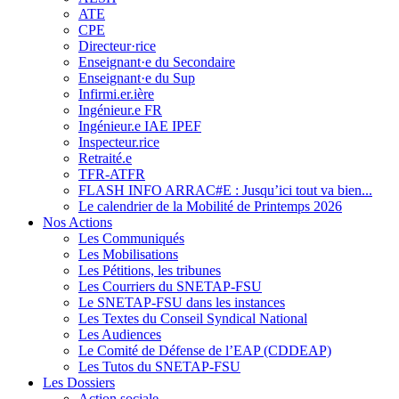
ATE
CPE
Directeur·rice
Enseignant·e du Secondaire
Enseignant·e du Sup
Infirmi.er.ière
Ingénieur.e FR
Ingénieur.e IAE IPEF
Inspecteur.rice
Retraité.e
TFR-ATFR
FLASH INFO ARRAC#E : Jusqu’ici tout va bien...
Le calendrier de la Mobilité de Printemps 2026
Nos Actions
Les Communiqués
Les Mobilisations
Les Pétitions, les tribunes
Les Courriers du SNETAP-FSU
Le SNETAP-FSU dans les instances
Les Textes du Conseil Syndical National
Les Audiences
Le Comité de Défense de l’EAP (CDDEAP)
Les Tutos du SNETAP-FSU
Les Dossiers
Action sociale