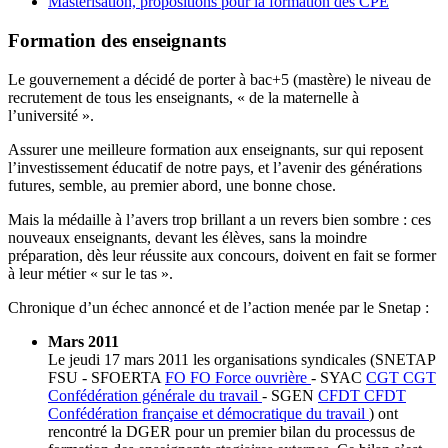
Mastérisation, propositions pour la formation des CPE
Formation des enseignants
Le gouvernement a décidé de porter à bac+5 (mastère) le niveau de
recrutement de tous les enseignants, « de la maternelle à
l’université ».
Assurer une meilleure formation aux enseignants, sur qui reposent
l’investissement éducatif de notre pays, et l’avenir des générations
futures, semble, au premier abord, une bonne chose.
Mais la médaille à l’avers trop brillant a un revers bien sombre : ces
nouveaux enseignants, devant les élèves, sans la moindre
préparation, dès leur réussite aux concours, doivent en fait se former
à leur métier « sur le tas ».
Chronique d’un échec annoncé et de l’action menée par le Snetap :
Mars 2011
Le jeudi 17 mars 2011 les organisations syndicales (SNETAP
FSU - SFOERTA
FO
FO
Force ouvrière
- SYAC
CGT
CGT
Confédération générale du travail
- SGEN
CFDT
CFDT
Confédération française et démocratique du travail
) ont
rencontré la DGER pour un premier bilan du processus de