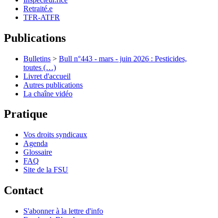
Retraité.e
TFR-ATFR
Publications
Bulletins
>
Bull n°443 - mars - juin 2026 : Pesticides,
toutes (…)
Livret d'accueil
Autres publications
La chaîne vidéo
Pratique
Vos droits syndicaux
Agenda
Glossaire
FAQ
Site de la FSU
Contact
S'abonner à la lettre d'info