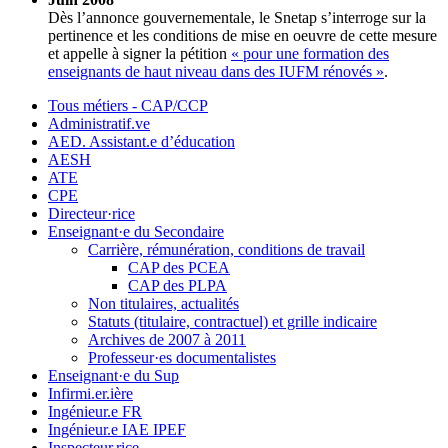
Dès l’annonce gouvernementale, le Snetap s’interroge sur la
pertinence et les conditions de mise en oeuvre de cette mesure
et appelle à signer la pétition
« pour une formation des
enseignants de haut niveau dans des IUFM rénovés »
.
Tous métiers - CAP/CCP
Administratif.ve
AED. Assistant.e d’éducation
AESH
ATE
CPE
Directeur·rice
Enseignant·e du Secondaire
Carrière, rémunération, conditions de travail
CAP des PCEA
CAP des PLPA
Non titulaires, actualités
Statuts (titulaire, contractuel) et grille indicaire
Archives de 2007 à 2011
Professeur·es documentalistes
Enseignant·e du Sup
Infirmi.er.ière
Ingénieur.e FR
Ingénieur.e IAE IPEF
Inspecteur.rice