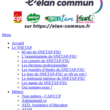
Menu
Accueil
Le SNETAP
60 ans du SNETAP-FSU
L’organigramme du SNETAP-FSU
Les congrès du SNETAP-FSU
Les élections professionnelles
Les journées d’études du SNETAP-FSU
Le logo du SNETAP-FSU se vêt en vert !
Le règlement intérieur du SNETAP-FSU
Les statuts du SNETAP-FSU
Qui sommes-nous ?
Métiers
Tous métiers - CAP/CCP
Administratif.ve
AED. Assistant.e d’éducation
AESH