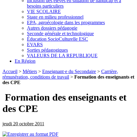
Inclusion des élèves en situation de handicap et à
besoins particuliers
VIE SCOLAIRE
Stage en milieu professionnel
EPA, agroécologie dans les programmes
Autres dossiers pédagogie
Seconde générale et technologique
Éducation SocioCulturelle ESC
EVARS
Sorties pédagogiques
VALEURS DE LA REPUBLIQUE
En Région
Accueil
>
Métiers
>
Enseignant·e du Secondaire
>
Carrière,
rémunération, conditions de travail
>
Formation des enseignants et
des CPE
Formation des enseignants et
des CPE
jeudi 20 octobre 2011