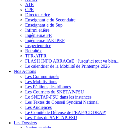
ATE
CPE
Directeur·rice
Enseignant·e du Secondaire
Enseignant·e du Sup
Infirmi.er.ière
Ingénieur.e FR
Ingénieur.e IAE IPEF
Inspecteur.rice
Retraité.e
TFR-ATFR
FLASH INFO ARRAC#E : Jusqu’ici tout va bien...
Le calendrier de la Mobilité de Printemps 2026
Nos Actions
Les Communiqués
Les Mobilisations
Les Pétitions, les tribunes
Les Courriers du SNETAP-FSU
Le SNETAP-FSU dans les instances
Les Textes du Conseil Syndical National
Les Audiences
Le Comité de Défense de l’EAP (CDDEAP)
Les Tutos du SNETAP-FSU
Les Dossiers
Action sociale