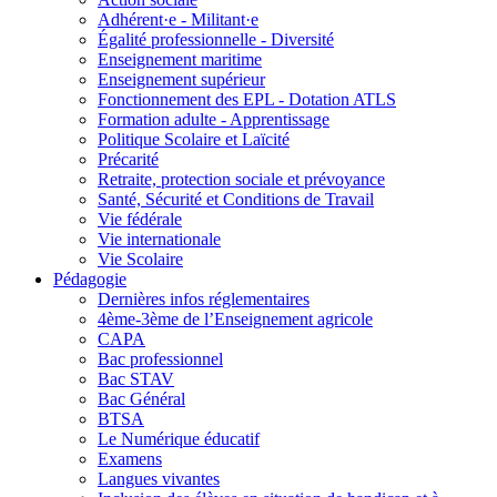
Adhérent·e - Militant·e
Égalité professionnelle - Diversité
Enseignement maritime
Enseignement supérieur
Fonctionnement des EPL - Dotation ATLS
Formation adulte - Apprentissage
Politique Scolaire et Laïcité
Précarité
Retraite, protection sociale et prévoyance
Santé, Sécurité et Conditions de Travail
Vie fédérale
Vie internationale
Vie Scolaire
Pédagogie
Dernières infos réglementaires
4ème-3ème de l’Enseignement agricole
CAPA
Bac professionnel
Bac STAV
Bac Général
BTSA
Le Numérique éducatif
Examens
Langues vivantes