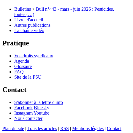
Bulletins
>
Bull n°443 - mars - juin 2026 : Pesticides,
toutes (…)
Livret d'accueil
Autres publications
La chaîne vidéo
Pratique
Vos droits syndicaux
Agenda
Glossaire
FAQ
Site de la FSU
Contact
S'abonner à la lettre d'info
Facebook
Bluesky
Instagram
Youtube
Nous contacter
Plan du site
|
Tous les articles
|
RSS
|
Mentions légales
|
Contact