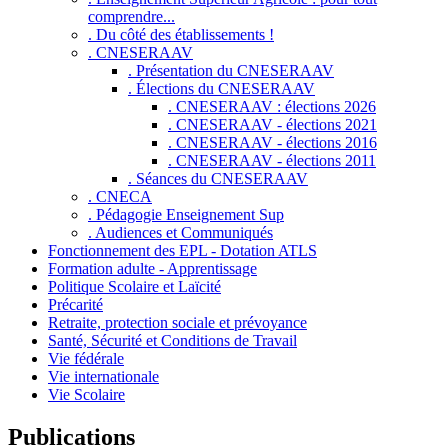
comprendre...
. Du côté des établissements !
. CNESERAAV
. Présentation du CNESERAAV
. Élections du CNESERAAV
. CNESERAAV : élections 2026
. CNESERAAV - élections 2021
. CNESERAAV - élections 2016
. CNESERAAV - élections 2011
. Séances du CNESERAAV
. CNECA
. Pédagogie Enseignement Sup
. Audiences et Communiqués
Fonctionnement des EPL - Dotation ATLS
Formation adulte - Apprentissage
Politique Scolaire et Laïcité
Précarité
Retraite, protection sociale et prévoyance
Santé, Sécurité et Conditions de Travail
Vie fédérale
Vie internationale
Vie Scolaire
Publications