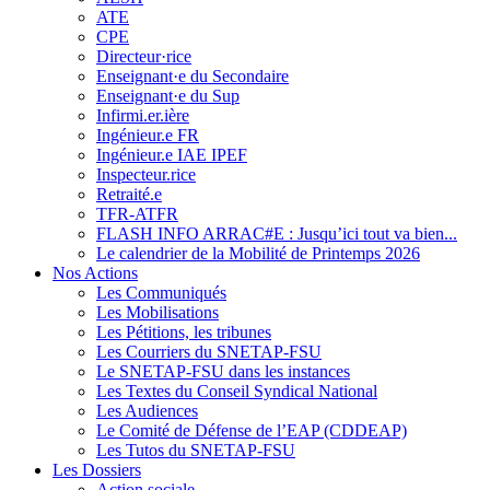
ATE
CPE
Directeur·rice
Enseignant·e du Secondaire
Enseignant·e du Sup
Infirmi.er.ière
Ingénieur.e FR
Ingénieur.e IAE IPEF
Inspecteur.rice
Retraité.e
TFR-ATFR
FLASH INFO ARRAC#E : Jusqu’ici tout va bien...
Le calendrier de la Mobilité de Printemps 2026
Nos Actions
Les Communiqués
Les Mobilisations
Les Pétitions, les tribunes
Les Courriers du SNETAP-FSU
Le SNETAP-FSU dans les instances
Les Textes du Conseil Syndical National
Les Audiences
Le Comité de Défense de l’EAP (CDDEAP)
Les Tutos du SNETAP-FSU
Les Dossiers
Action sociale