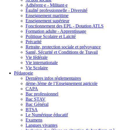
Adhérent·e - Militant·e
Égalité professionnelle - Diversité
Enseignement maritime
Enseignement supérieur
Fonctionnement des EPL - Dotation ATLS
Formation adulte - Apprentissage
Politique Scolaire et Laïcité
Précarité
Retraite, protection sociale et prévoyance
Santé, Sécurité et Conditions de Travail
Vie fédérale
Vie internationale
Vie Scolaire
Pédagogie
Dernières infos réglementaires
4ème-3ème de l’Enseignement agricole
CAPA
Bac professionnel
Bac STAV
Bac Général
BTSA
Le Numérique éducatif
Examens
Langues vivantes