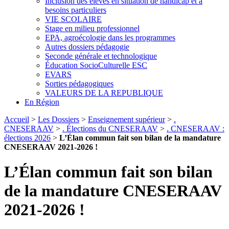
Inclusion des élèves en situation de handicap et à
besoins particuliers
VIE SCOLAIRE
Stage en milieu professionnel
EPA, agroécologie dans les programmes
Autres dossiers pédagogie
Seconde générale et technologique
Éducation SocioCulturelle ESC
EVARS
Sorties pédagogiques
VALEURS DE LA REPUBLIQUE
En Région
Accueil
>
Les Dossiers
>
Enseignement supérieur
>
.
CNESERAAV
>
. Élections du CNESERAAV
>
. CNESERAAV :
élections 2026
>
L’Élan commun fait son bilan de la mandature
CNESERAAV 2021-2026 !
L’Élan commun fait son bilan
de la mandature CNESERAAV
2021-2026 !