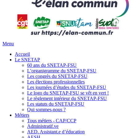
Menu
Accueil
Le SNETAP
60 ans du SNETAP-FSU
L’organigramme du SNETAP-FSU
Les congrès du SNETAP-FSU
Les élections professionnelles
Les journées d’études du SNETAP-FSU
Le logo du SNETAP-FSU se vêt en vert !
Le règlement intérieur du SNETAP-FSU
Les statuts du SNETAP-FSU
Qui sommes-nous ?
Métiers
Tous métiers - CAP/CCP
Administratif.ve
AED. Assistant.e d’éducation
AESH