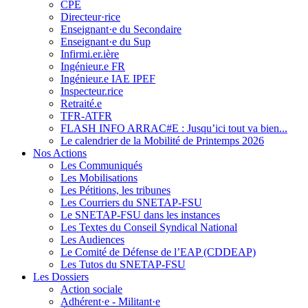
CPE
Directeur·rice
Enseignant·e du Secondaire
Enseignant·e du Sup
Infirmi.er.ière
Ingénieur.e FR
Ingénieur.e IAE IPEF
Inspecteur.rice
Retraité.e
TFR-ATFR
FLASH INFO ARRAC#E : Jusqu’ici tout va bien...
Le calendrier de la Mobilité de Printemps 2026
Nos Actions
Les Communiqués
Les Mobilisations
Les Pétitions, les tribunes
Les Courriers du SNETAP-FSU
Le SNETAP-FSU dans les instances
Les Textes du Conseil Syndical National
Les Audiences
Le Comité de Défense de l’EAP (CDDEAP)
Les Tutos du SNETAP-FSU
Les Dossiers
Action sociale
Adhérent·e - Militant·e