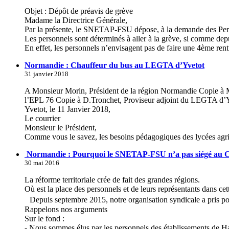
Objet : Dépôt de préavis de grève
Madame la Directrice Générale,
Par la présente, le SNETAP-FSU dépose, à la demande des Perso
Les personnels sont déterminés à aller à la grève, si comme dep
En effet, les personnels n’envisagent pas de faire une 4ème re
Normandie : Chauffeur du bus au LEGTA d’Yvetot
31 janvier 2018
A Monsieur Morin, Président de la région Normandie Copie à
l’EPL 76 Copie à D.Tronchet, Proviseur adjoint du LEGTA
Yvetot, le 11 Janvier 2018,
Le courrier
Monsieur le Président,
Comme vous le savez, les besoins pédagogiques des lycées agr
Normandie : Pourquoi le SNETAP-FSU n’a pas siégé au 
30 mai 2016
La réforme territoriale crée de fait des grandes régions.
Où est la place des personnels et de leurs représentants dans cet
Depuis septembre 2015, notre organisation syndicale a pris po
Rappelons nos arguments
Sur le fond :
- Nous sommes élus par les personnels des établissements d