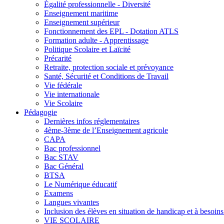
Égalité professionnelle - Diversité
Enseignement maritime
Enseignement supérieur
Fonctionnement des EPL - Dotation ATLS
Formation adulte - Apprentissage
Politique Scolaire et Laïcité
Précarité
Retraite, protection sociale et prévoyance
Santé, Sécurité et Conditions de Travail
Vie fédérale
Vie internationale
Vie Scolaire
Pédagogie
Dernières infos réglementaires
4ème-3ème de l’Enseignement agricole
CAPA
Bac professionnel
Bac STAV
Bac Général
BTSA
Le Numérique éducatif
Examens
Langues vivantes
Inclusion des élèves en situation de handicap et à besoins 
VIE SCOLAIRE