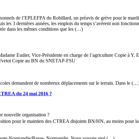
nnels de l’EPLEFPA du Robillard, un préavis de grève pour le mardi 1
uis les 3 dernières années, les emplois du temps s’avèrent non fonctionn
ntrée dans les mêmes conditions que les (…)
 Madame Eudier, Vice-Présidente en charge de l’agriculture Copie à Y
 d’Yvetot Copie au BN du SNETAP-FSU
icoles demandent de nombreux déplacements sur le terrain. Dans le (…
CTREA du 24 mai 2016 ?
te nouvelle organisation ?
sition pour le maintien des CTREA disjoints BN/HN, au moins pour la pé
e Haute-Normandie/Basse- Normandie. Nous voyons mal (…)