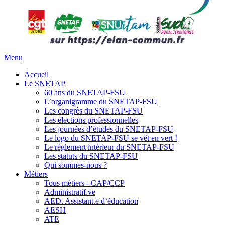
Menu
Accueil
Le SNETAP
60 ans du SNETAP-FSU
L’organigramme du SNETAP-FSU
Les congrès du SNETAP-FSU
Les élections professionnelles
Les journées d’études du SNETAP-FSU
Le logo du SNETAP-FSU se vêt en vert !
Le règlement intérieur du SNETAP-FSU
Les statuts du SNETAP-FSU
Qui sommes-nous ?
Métiers
Tous métiers - CAP/CCP
Administratif.ve
AED. Assistant.e d’éducation
AESH
ATE