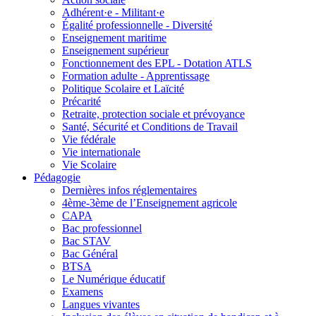
Adhérent·e - Militant·e
Égalité professionnelle - Diversité
Enseignement maritime
Enseignement supérieur
Fonctionnement des EPL - Dotation ATLS
Formation adulte - Apprentissage
Politique Scolaire et Laïcité
Précarité
Retraite, protection sociale et prévoyance
Santé, Sécurité et Conditions de Travail
Vie fédérale
Vie internationale
Vie Scolaire
Pédagogie
Dernières infos réglementaires
4ème-3ème de l’Enseignement agricole
CAPA
Bac professionnel
Bac STAV
Bac Général
BTSA
Le Numérique éducatif
Examens
Langues vivantes