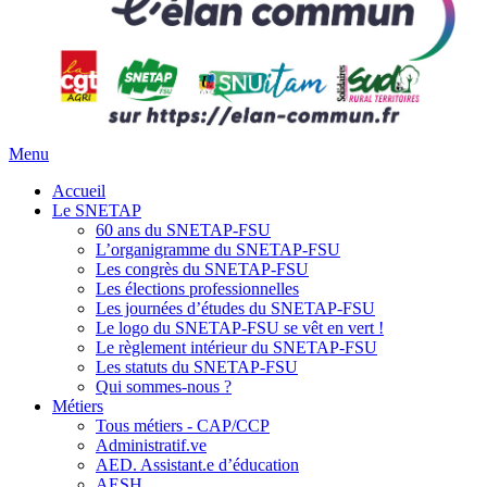
Menu
Accueil
Le SNETAP
60 ans du SNETAP-FSU
L’organigramme du SNETAP-FSU
Les congrès du SNETAP-FSU
Les élections professionnelles
Les journées d’études du SNETAP-FSU
Le logo du SNETAP-FSU se vêt en vert !
Le règlement intérieur du SNETAP-FSU
Les statuts du SNETAP-FSU
Qui sommes-nous ?
Métiers
Tous métiers - CAP/CCP
Administratif.ve
AED. Assistant.e d’éducation
AESH