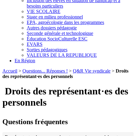
Inclusion des élèves en situation de handicap et à
besoins particuliers
VIE SCOLAIRE
Stage en milieu professionnel
EPA, agroécologie dans les programmes
Autres dossiers pédagogie
Seconde générale et technologique
Éducation SocioCulturelle ESC
EVARS
Sorties pédagogiques
VALEURS DE LA REPUBLIQUE
En Région
Accueil
>
Questions... Réponses !
>
Q&R Vie syndicale
>
Droits
des représentant·es des personnels
Droits des représentant·es des
personnels
Questions fréquentes