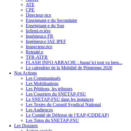
ATE
CPE
Directeur·rice
Enseignant·e du Secondaire
Enseignant·e du Sup
Infirmi.er.ière
Ingénieur.e FR
Ingénieur.e IAE IPEF
Inspecteur.rice
Retraité.e
TFR-ATFR
FLASH INFO ARRAC#E : Jusqu’ici tout va bien...
Le calendrier de la Mobilité de Printemps 2026
Nos Actions
Les Communiqués
Les Mobilisations
Les Pétitions, les tribunes
Les Courriers du SNETAP-FSU
Le SNETAP-FSU dans les instances
Les Textes du Conseil Syndical National
Les Audiences
Le Comité de Défense de l’EAP (CDDEAP)
Les Tutos du SNETAP-FSU
Les Dossiers
Action sociale