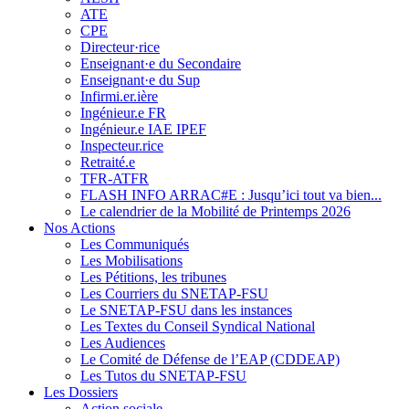
ATE
CPE
Directeur·rice
Enseignant·e du Secondaire
Enseignant·e du Sup
Infirmi.er.ière
Ingénieur.e FR
Ingénieur.e IAE IPEF
Inspecteur.rice
Retraité.e
TFR-ATFR
FLASH INFO ARRAC#E : Jusqu’ici tout va bien...
Le calendrier de la Mobilité de Printemps 2026
Nos Actions
Les Communiqués
Les Mobilisations
Les Pétitions, les tribunes
Les Courriers du SNETAP-FSU
Le SNETAP-FSU dans les instances
Les Textes du Conseil Syndical National
Les Audiences
Le Comité de Défense de l’EAP (CDDEAP)
Les Tutos du SNETAP-FSU
Les Dossiers
Action sociale