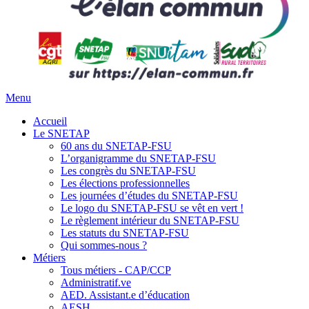
Menu
Accueil
Le SNETAP
60 ans du SNETAP-FSU
L’organigramme du SNETAP-FSU
Les congrès du SNETAP-FSU
Les élections professionnelles
Les journées d’études du SNETAP-FSU
Le logo du SNETAP-FSU se vêt en vert !
Le règlement intérieur du SNETAP-FSU
Les statuts du SNETAP-FSU
Qui sommes-nous ?
Métiers
Tous métiers - CAP/CCP
Administratif.ve
AED. Assistant.e d’éducation
AESH