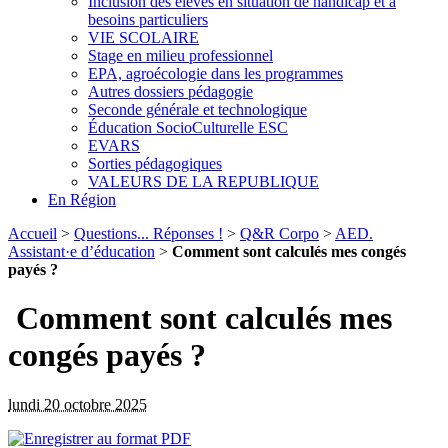
Inclusion des élèves en situation de handicap et à
besoins particuliers
VIE SCOLAIRE
Stage en milieu professionnel
EPA, agroécologie dans les programmes
Autres dossiers pédagogie
Seconde générale et technologique
Éducation SocioCulturelle ESC
EVARS
Sorties pédagogiques
VALEURS DE LA REPUBLIQUE
En Région
Accueil
>
Questions... Réponses !
>
Q&R Corpo
>
AED.
Assistant·e d’éducation
>
Comment sont calculés mes congés
payés ?
Comment sont calculés mes
congés payés ?
lundi 20 octobre 2025