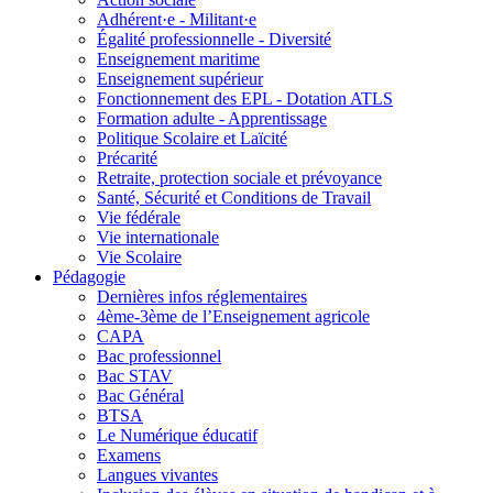
Adhérent·e - Militant·e
Égalité professionnelle - Diversité
Enseignement maritime
Enseignement supérieur
Fonctionnement des EPL - Dotation ATLS
Formation adulte - Apprentissage
Politique Scolaire et Laïcité
Précarité
Retraite, protection sociale et prévoyance
Santé, Sécurité et Conditions de Travail
Vie fédérale
Vie internationale
Vie Scolaire
Pédagogie
Dernières infos réglementaires
4ème-3ème de l’Enseignement agricole
CAPA
Bac professionnel
Bac STAV
Bac Général
BTSA
Le Numérique éducatif
Examens
Langues vivantes