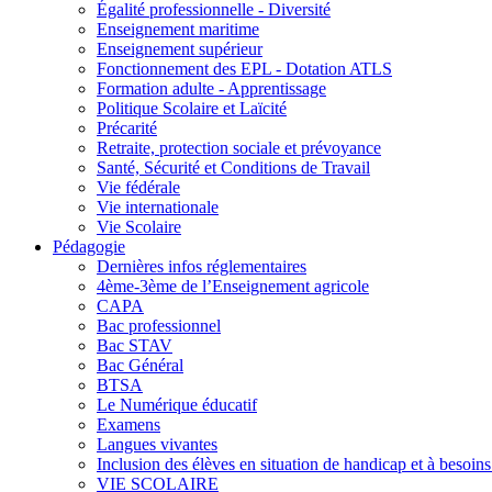
Égalité professionnelle - Diversité
Enseignement maritime
Enseignement supérieur
Fonctionnement des EPL - Dotation ATLS
Formation adulte - Apprentissage
Politique Scolaire et Laïcité
Précarité
Retraite, protection sociale et prévoyance
Santé, Sécurité et Conditions de Travail
Vie fédérale
Vie internationale
Vie Scolaire
Pédagogie
Dernières infos réglementaires
4ème-3ème de l’Enseignement agricole
CAPA
Bac professionnel
Bac STAV
Bac Général
BTSA
Le Numérique éducatif
Examens
Langues vivantes
Inclusion des élèves en situation de handicap et à besoins 
VIE SCOLAIRE