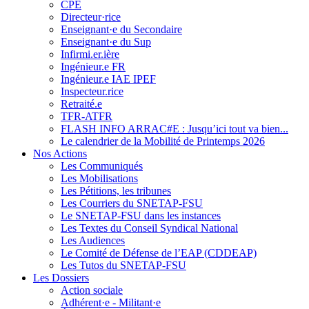
CPE
Directeur·rice
Enseignant·e du Secondaire
Enseignant·e du Sup
Infirmi.er.ière
Ingénieur.e FR
Ingénieur.e IAE IPEF
Inspecteur.rice
Retraité.e
TFR-ATFR
FLASH INFO ARRAC#E : Jusqu’ici tout va bien...
Le calendrier de la Mobilité de Printemps 2026
Nos Actions
Les Communiqués
Les Mobilisations
Les Pétitions, les tribunes
Les Courriers du SNETAP-FSU
Le SNETAP-FSU dans les instances
Les Textes du Conseil Syndical National
Les Audiences
Le Comité de Défense de l’EAP (CDDEAP)
Les Tutos du SNETAP-FSU
Les Dossiers
Action sociale
Adhérent·e - Militant·e