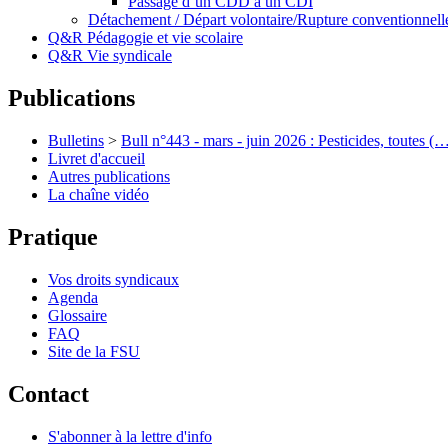
Passage d’un CDD à un CDI
Détachement / Départ volontaire/Rupture conventionnell
Q&R Pédagogie et vie scolaire
Q&R Vie syndicale
Publications
Bulletins
>
Bull n°443 - mars - juin 2026 : Pesticides, toutes (
Livret d'accueil
Autres publications
La chaîne vidéo
Pratique
Vos droits syndicaux
Agenda
Glossaire
FAQ
Site de la FSU
Contact
S'abonner à la lettre d'info