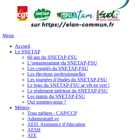
Menu
Accueil
Le SNETAP
60 ans du SNETAP-FSU
L’organigramme du SNETAP-FSU
Les congrès du SNETAP-FSU
Les élections professionnelles
Les journées d’études du SNETAP-FSU
Le logo du SNETAP-FSU se vêt en vert !
Le règlement intérieur du SNETAP-FSU
Les statuts du SNETAP-FSU
Qui sommes-nous ?
Métiers
Tous métiers - CAP/CCP
Administratif.ve
AED. Assistant.e d’éducation
AESH
ATE