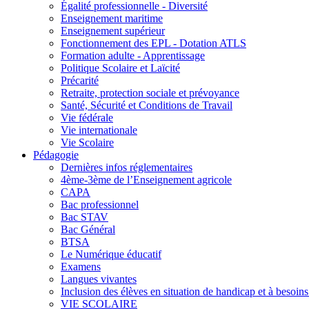
Égalité professionnelle - Diversité
Enseignement maritime
Enseignement supérieur
Fonctionnement des EPL - Dotation ATLS
Formation adulte - Apprentissage
Politique Scolaire et Laïcité
Précarité
Retraite, protection sociale et prévoyance
Santé, Sécurité et Conditions de Travail
Vie fédérale
Vie internationale
Vie Scolaire
Pédagogie
Dernières infos réglementaires
4ème-3ème de l’Enseignement agricole
CAPA
Bac professionnel
Bac STAV
Bac Général
BTSA
Le Numérique éducatif
Examens
Langues vivantes
Inclusion des élèves en situation de handicap et à besoins 
VIE SCOLAIRE