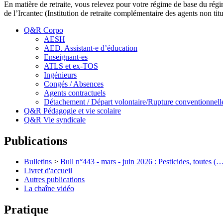
En matière de retraite, vous relevez pour votre régime de base du régi
de l’Ircantec (Institution de retraite complémentaire des agents non titul
Q&R Corpo
AESH
AED. Assistant·e d’éducation
Enseignant·es
ATLS et ex-TOS
Ingénieurs
Congés / Absences
Agents contractuels
Détachement / Départ volontaire/Rupture conventionnell
Q&R Pédagogie et vie scolaire
Q&R Vie syndicale
Publications
Bulletins
>
Bull n°443 - mars - juin 2026 : Pesticides, toutes (
Livret d'accueil
Autres publications
La chaîne vidéo
Pratique