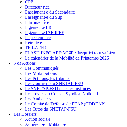
CPE
Directeur·rice
Enseignant·e du Secondaire
Enseignant·e du Sup
Infirmi.er.ière
Ingénieur.e FR
Ingénieur.e IAE IPEF
Inspecteur.rice
Retraité.e
TFR-ATFR
FLASH INFO ARRAC#E : Jusqu’ici tout va bien...
Le calendrier de la Mobilité de Printemps 2026
Nos Actions
Les Communiqués
Les Mobilisations
Les Pétitions, les tribunes
Les Courriers du SNETAP-FSU
Le SNETAP-FSU dans les instances
Les Textes du Conseil Syndical National
Les Audiences
Le Comité de Défense de l’EAP (CDDEAP)
Les Tutos du SNETAP-FSU
Les Dossiers
Action sociale
Adhérent·e - Militant·e