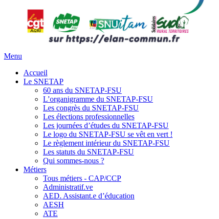
Menu
Accueil
Le SNETAP
60 ans du SNETAP-FSU
L’organigramme du SNETAP-FSU
Les congrès du SNETAP-FSU
Les élections professionnelles
Les journées d’études du SNETAP-FSU
Le logo du SNETAP-FSU se vêt en vert !
Le règlement intérieur du SNETAP-FSU
Les statuts du SNETAP-FSU
Qui sommes-nous ?
Métiers
Tous métiers - CAP/CCP
Administratif.ve
AED. Assistant.e d’éducation
AESH
ATE