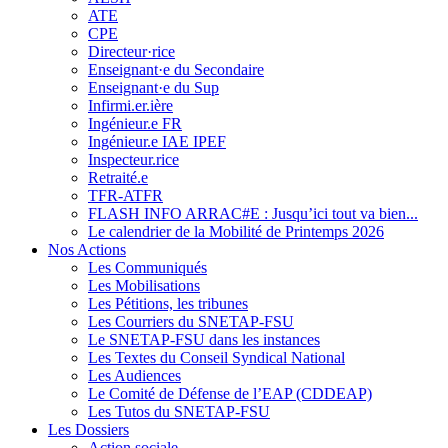
ATE
CPE
Directeur·rice
Enseignant·e du Secondaire
Enseignant·e du Sup
Infirmi.er.ière
Ingénieur.e FR
Ingénieur.e IAE IPEF
Inspecteur.rice
Retraité.e
TFR-ATFR
FLASH INFO ARRAC#E : Jusqu’ici tout va bien...
Le calendrier de la Mobilité de Printemps 2026
Nos Actions
Les Communiqués
Les Mobilisations
Les Pétitions, les tribunes
Les Courriers du SNETAP-FSU
Le SNETAP-FSU dans les instances
Les Textes du Conseil Syndical National
Les Audiences
Le Comité de Défense de l’EAP (CDDEAP)
Les Tutos du SNETAP-FSU
Les Dossiers
Action sociale