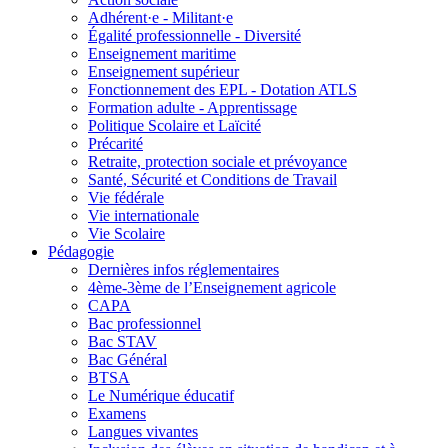
Adhérent·e - Militant·e
Égalité professionnelle - Diversité
Enseignement maritime
Enseignement supérieur
Fonctionnement des EPL - Dotation ATLS
Formation adulte - Apprentissage
Politique Scolaire et Laïcité
Précarité
Retraite, protection sociale et prévoyance
Santé, Sécurité et Conditions de Travail
Vie fédérale
Vie internationale
Vie Scolaire
Pédagogie
Dernières infos réglementaires
4ème-3ème de l’Enseignement agricole
CAPA
Bac professionnel
Bac STAV
Bac Général
BTSA
Le Numérique éducatif
Examens
Langues vivantes