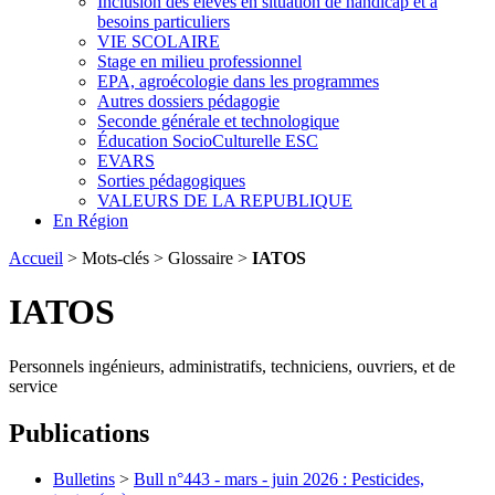
Inclusion des élèves en situation de handicap et à
besoins particuliers
VIE SCOLAIRE
Stage en milieu professionnel
EPA, agroécologie dans les programmes
Autres dossiers pédagogie
Seconde générale et technologique
Éducation SocioCulturelle ESC
EVARS
Sorties pédagogiques
VALEURS DE LA REPUBLIQUE
En Région
Accueil
> Mots-clés > Glossaire >
IATOS
IATOS
Personnels ingénieurs, administratifs, techniciens, ouvriers, et de
service
Publications
Bulletins
>
Bull n°443 - mars - juin 2026 : Pesticides,