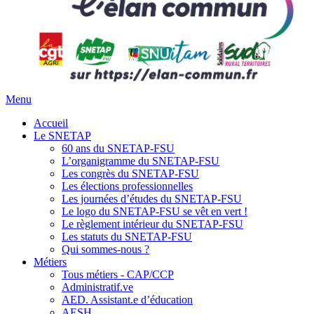
Menu
Accueil
Le SNETAP
60 ans du SNETAP-FSU
L’organigramme du SNETAP-FSU
Les congrès du SNETAP-FSU
Les élections professionnelles
Les journées d’études du SNETAP-FSU
Le logo du SNETAP-FSU se vêt en vert !
Le règlement intérieur du SNETAP-FSU
Les statuts du SNETAP-FSU
Qui sommes-nous ?
Métiers
Tous métiers - CAP/CCP
Administratif.ve
AED. Assistant.e d’éducation
AESH