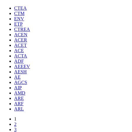
CTEA
CTM
ENV
ETP
CTREA
ACEN
ACER
ACET
ACE
ACTA
ADF
AEEEV
AESH
AE
AGCS
AIP
AMD
ARE
ARF
ARL
1
2
3