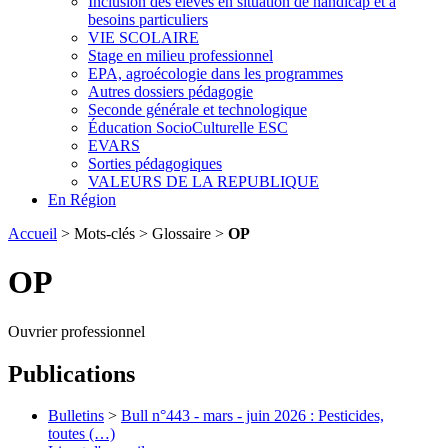
Inclusion des élèves en situation de handicap et à
besoins particuliers
VIE SCOLAIRE
Stage en milieu professionnel
EPA, agroécologie dans les programmes
Autres dossiers pédagogie
Seconde générale et technologique
Éducation SocioCulturelle ESC
EVARS
Sorties pédagogiques
VALEURS DE LA REPUBLIQUE
En Région
Accueil
> Mots-clés > Glossaire >
OP
OP
Ouvrier professionnel
Publications
Bulletins
>
Bull n°443 - mars - juin 2026 : Pesticides,
toutes (…)