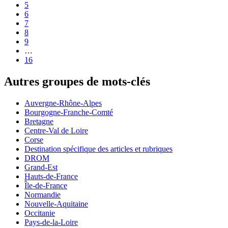
5
6
7
8
9
…
16
Autres groupes de mots-clés
Auvergne-Rhône-Alpes
Bourgogne-Franche-Comté
Bretagne
Centre-Val de Loire
Corse
Destination spécifique des articles et rubriques
DROM
Grand-Est
Hauts-de-France
Île-de-France
Normandie
Nouvelle-Aquitaine
Occitanie
Pays-de-la-Loire