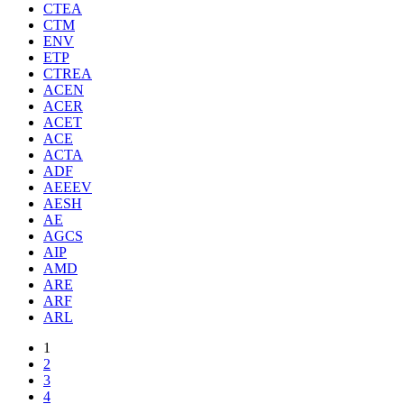
CTEA
CTM
ENV
ETP
CTREA
ACEN
ACER
ACET
ACE
ACTA
ADF
AEEEV
AESH
AE
AGCS
AIP
AMD
ARE
ARF
ARL
1
2
3
4