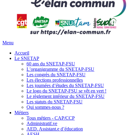
Menu
Accueil
Le SNETAP
60 ans du SNETAP-FSU
L’organigramme du SNETAP-FSU
Les congrès du SNETAP-FSU
Les élections professionnelles
Les journées d’études du SNETAP-FSU
Le logo du SNETAP-FSU se vêt en vert !
Le règlement intérieur du SNETAP-FSU
Les statuts du SNETAP-FSU
Qui sommes-nous ?
Métiers
Tous métiers - CAP/CCP
Administratif.ve
AED. Assistant.e d’éducation
AESH