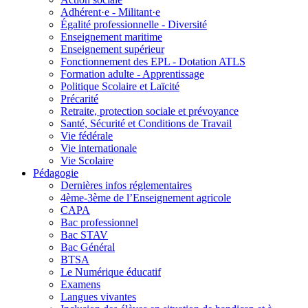
Adhérent·e - Militant·e
Égalité professionnelle - Diversité
Enseignement maritime
Enseignement supérieur
Fonctionnement des EPL - Dotation ATLS
Formation adulte - Apprentissage
Politique Scolaire et Laïcité
Précarité
Retraite, protection sociale et prévoyance
Santé, Sécurité et Conditions de Travail
Vie fédérale
Vie internationale
Vie Scolaire
Pédagogie
Dernières infos réglementaires
4ème-3ème de l’Enseignement agricole
CAPA
Bac professionnel
Bac STAV
Bac Général
BTSA
Le Numérique éducatif
Examens
Langues vivantes