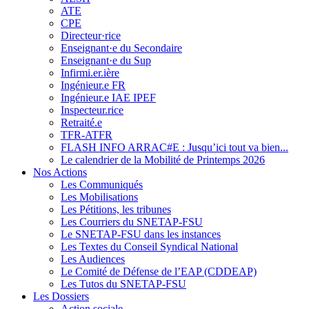
ATE
CPE
Directeur·rice
Enseignant·e du Secondaire
Enseignant·e du Sup
Infirmi.er.ière
Ingénieur.e FR
Ingénieur.e IAE IPEF
Inspecteur.rice
Retraité.e
TFR-ATFR
FLASH INFO ARRAC#E : Jusqu’ici tout va bien...
Le calendrier de la Mobilité de Printemps 2026
Nos Actions
Les Communiqués
Les Mobilisations
Les Pétitions, les tribunes
Les Courriers du SNETAP-FSU
Le SNETAP-FSU dans les instances
Les Textes du Conseil Syndical National
Les Audiences
Le Comité de Défense de l’EAP (CDDEAP)
Les Tutos du SNETAP-FSU
Les Dossiers
Action sociale