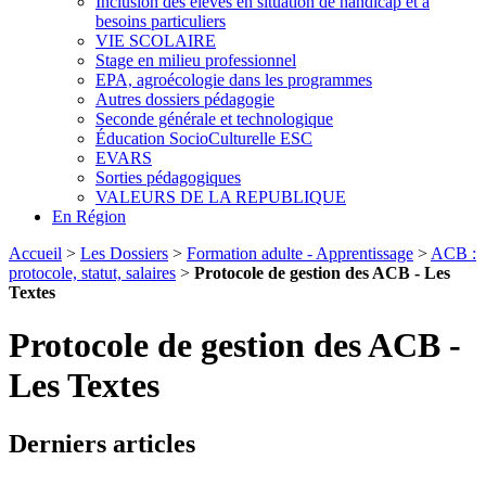
Inclusion des élèves en situation de handicap et à
besoins particuliers
VIE SCOLAIRE
Stage en milieu professionnel
EPA, agroécologie dans les programmes
Autres dossiers pédagogie
Seconde générale et technologique
Éducation SocioCulturelle ESC
EVARS
Sorties pédagogiques
VALEURS DE LA REPUBLIQUE
En Région
Accueil
>
Les Dossiers
>
Formation adulte - Apprentissage
>
ACB :
protocole, statut, salaires
>
Protocole de gestion des ACB - Les
Textes
Protocole de gestion des ACB -
Les Textes
Derniers articles