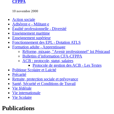
CFPPA
10 novembre 2000
Action sociale
Adhérent·e - Militant·e
Égalité professionnelle - Diversité
Enseignement maritime
Enseignement supérieur
Fonctionnement des EPL - Dotation ATLS
Formation adulte - Apprentissage
Réforme, mixage, "Avenir professionnel" loi Pénicaud
Bulletins d’information CFA-CFPPA
ACB : protocole, statut, salaires
Protocole de gestion des ACB - Les Textes
Politique Scolaire et Laïcité
Précarité
Retraite, protection sociale et prévoyance
Santé, Sécurité et Conditions de Travail
Vie fédérale
Vie internationale
Vie Scolaire
Publications