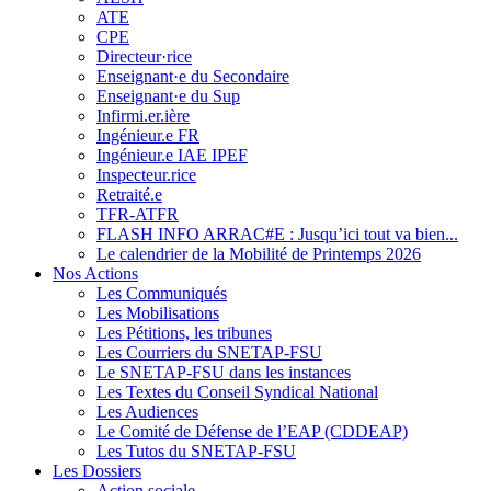
ATE
CPE
Directeur·rice
Enseignant·e du Secondaire
Enseignant·e du Sup
Infirmi.er.ière
Ingénieur.e FR
Ingénieur.e IAE IPEF
Inspecteur.rice
Retraité.e
TFR-ATFR
FLASH INFO ARRAC#E : Jusqu’ici tout va bien...
Le calendrier de la Mobilité de Printemps 2026
Nos Actions
Les Communiqués
Les Mobilisations
Les Pétitions, les tribunes
Les Courriers du SNETAP-FSU
Le SNETAP-FSU dans les instances
Les Textes du Conseil Syndical National
Les Audiences
Le Comité de Défense de l’EAP (CDDEAP)
Les Tutos du SNETAP-FSU
Les Dossiers
Action sociale