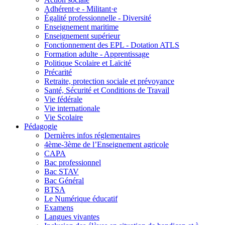
Adhérent·e - Militant·e
Égalité professionnelle - Diversité
Enseignement maritime
Enseignement supérieur
Fonctionnement des EPL - Dotation ATLS
Formation adulte - Apprentissage
Politique Scolaire et Laïcité
Précarité
Retraite, protection sociale et prévoyance
Santé, Sécurité et Conditions de Travail
Vie fédérale
Vie internationale
Vie Scolaire
Pédagogie
Dernières infos réglementaires
4ème-3ème de l’Enseignement agricole
CAPA
Bac professionnel
Bac STAV
Bac Général
BTSA
Le Numérique éducatif
Examens
Langues vivantes