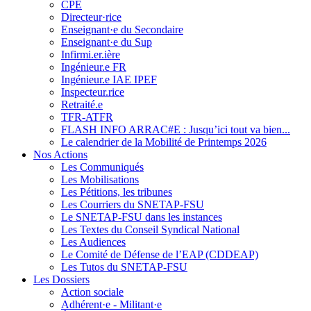
CPE
Directeur·rice
Enseignant·e du Secondaire
Enseignant·e du Sup
Infirmi.er.ière
Ingénieur.e FR
Ingénieur.e IAE IPEF
Inspecteur.rice
Retraité.e
TFR-ATFR
FLASH INFO ARRAC#E : Jusqu’ici tout va bien...
Le calendrier de la Mobilité de Printemps 2026
Nos Actions
Les Communiqués
Les Mobilisations
Les Pétitions, les tribunes
Les Courriers du SNETAP-FSU
Le SNETAP-FSU dans les instances
Les Textes du Conseil Syndical National
Les Audiences
Le Comité de Défense de l’EAP (CDDEAP)
Les Tutos du SNETAP-FSU
Les Dossiers
Action sociale
Adhérent·e - Militant·e