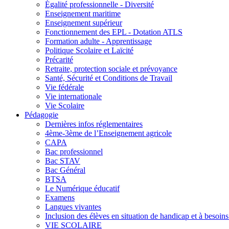
Égalité professionnelle - Diversité
Enseignement maritime
Enseignement supérieur
Fonctionnement des EPL - Dotation ATLS
Formation adulte - Apprentissage
Politique Scolaire et Laïcité
Précarité
Retraite, protection sociale et prévoyance
Santé, Sécurité et Conditions de Travail
Vie fédérale
Vie internationale
Vie Scolaire
Pédagogie
Dernières infos réglementaires
4ème-3ème de l’Enseignement agricole
CAPA
Bac professionnel
Bac STAV
Bac Général
BTSA
Le Numérique éducatif
Examens
Langues vivantes
Inclusion des élèves en situation de handicap et à besoins 
VIE SCOLAIRE