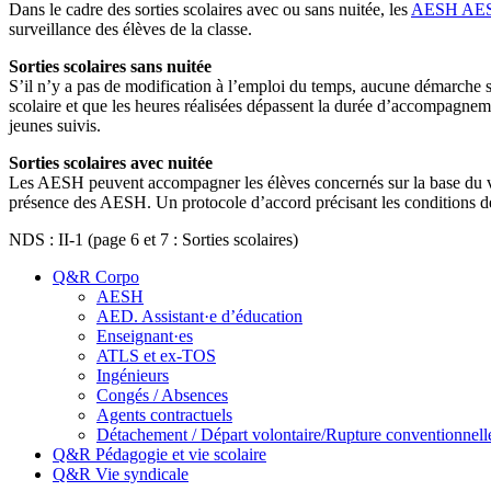
Dans le cadre des sorties scolaires avec ou sans nuitée, les
AESH
AE
surveillance des élèves de la classe.
Sorties scolaires sans nuitée
S’il n’y a pas de modification à l’emploi du temps, aucune démarche 
scolaire et que les heures réalisées dépassent la durée d’accompagn
jeunes suivis.
Sorties scolaires avec nuitée
Les AESH peuvent accompagner les élèves concernés sur la base du volo
présence des AESH. Un protocole d’accord précisant les conditions des
NDS : II-1 (page 6 et 7 : Sorties scolaires)
Q&R Corpo
AESH
AED. Assistant·e d’éducation
Enseignant·es
ATLS et ex-TOS
Ingénieurs
Congés / Absences
Agents contractuels
Détachement / Départ volontaire/Rupture conventionnell
Q&R Pédagogie et vie scolaire
Q&R Vie syndicale