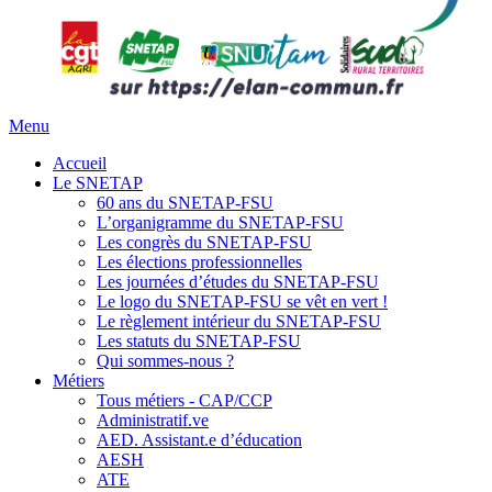
Menu
Accueil
Le SNETAP
60 ans du SNETAP-FSU
L’organigramme du SNETAP-FSU
Les congrès du SNETAP-FSU
Les élections professionnelles
Les journées d’études du SNETAP-FSU
Le logo du SNETAP-FSU se vêt en vert !
Le règlement intérieur du SNETAP-FSU
Les statuts du SNETAP-FSU
Qui sommes-nous ?
Métiers
Tous métiers - CAP/CCP
Administratif.ve
AED. Assistant.e d’éducation
AESH
ATE