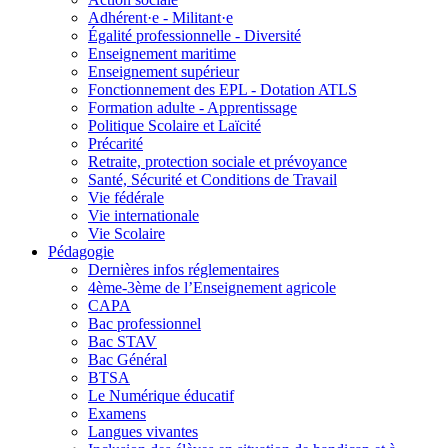
Adhérent·e - Militant·e
Égalité professionnelle - Diversité
Enseignement maritime
Enseignement supérieur
Fonctionnement des EPL - Dotation ATLS
Formation adulte - Apprentissage
Politique Scolaire et Laïcité
Précarité
Retraite, protection sociale et prévoyance
Santé, Sécurité et Conditions de Travail
Vie fédérale
Vie internationale
Vie Scolaire
Pédagogie
Dernières infos réglementaires
4ème-3ème de l’Enseignement agricole
CAPA
Bac professionnel
Bac STAV
Bac Général
BTSA
Le Numérique éducatif
Examens
Langues vivantes