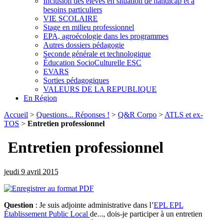
Inclusion des élèves en situation de handicap et à
besoins particuliers
VIE SCOLAIRE
Stage en milieu professionnel
EPA, agroécologie dans les programmes
Autres dossiers pédagogie
Seconde générale et technologique
Éducation SocioCulturelle ESC
EVARS
Sorties pédagogiques
VALEURS DE LA REPUBLIQUE
En Région
Accueil
>
Questions... Réponses !
>
Q&R Corpo
>
ATLS et ex-
TOS
>
Entretien professionnel
Entretien professionnel
jeudi 9 avril 2015
Question
: Je suis adjointe administrative dans l’
EPL
EPL
Établissement Public Local
de..., dois-je participer à un entretien