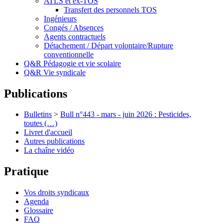
ATLS et ex-TOS
Transfert des personnels TOS
Ingénieurs
Congés / Absences
Agents contractuels
Détachement / Départ volontaire/Rupture
conventionnelle
Q&R Pédagogie et vie scolaire
Q&R Vie syndicale
Publications
Bulletins
>
Bull n°443 - mars - juin 2026 : Pesticides,
toutes (…)
Livret d'accueil
Autres publications
La chaîne vidéo
Pratique
Vos droits syndicaux
Agenda
Glossaire
FAQ