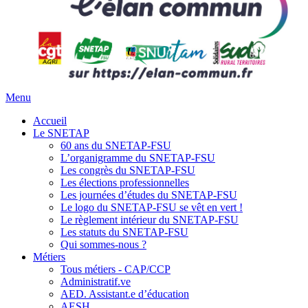
Menu
Accueil
Le SNETAP
60 ans du SNETAP-FSU
L’organigramme du SNETAP-FSU
Les congrès du SNETAP-FSU
Les élections professionnelles
Les journées d’études du SNETAP-FSU
Le logo du SNETAP-FSU se vêt en vert !
Le règlement intérieur du SNETAP-FSU
Les statuts du SNETAP-FSU
Qui sommes-nous ?
Métiers
Tous métiers - CAP/CCP
Administratif.ve
AED. Assistant.e d’éducation
AESH