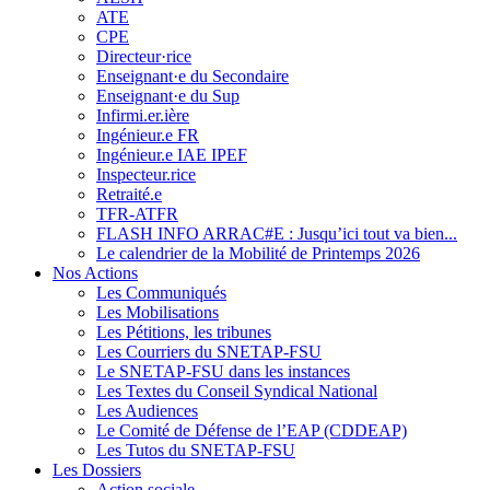
ATE
CPE
Directeur·rice
Enseignant·e du Secondaire
Enseignant·e du Sup
Infirmi.er.ière
Ingénieur.e FR
Ingénieur.e IAE IPEF
Inspecteur.rice
Retraité.e
TFR-ATFR
FLASH INFO ARRAC#E : Jusqu’ici tout va bien...
Le calendrier de la Mobilité de Printemps 2026
Nos Actions
Les Communiqués
Les Mobilisations
Les Pétitions, les tribunes
Les Courriers du SNETAP-FSU
Le SNETAP-FSU dans les instances
Les Textes du Conseil Syndical National
Les Audiences
Le Comité de Défense de l’EAP (CDDEAP)
Les Tutos du SNETAP-FSU
Les Dossiers
Action sociale