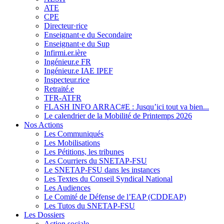
ATE
CPE
Directeur·rice
Enseignant·e du Secondaire
Enseignant·e du Sup
Infirmi.er.ière
Ingénieur.e FR
Ingénieur.e IAE IPEF
Inspecteur.rice
Retraité.e
TFR-ATFR
FLASH INFO ARRAC#E : Jusqu’ici tout va bien...
Le calendrier de la Mobilité de Printemps 2026
Nos Actions
Les Communiqués
Les Mobilisations
Les Pétitions, les tribunes
Les Courriers du SNETAP-FSU
Le SNETAP-FSU dans les instances
Les Textes du Conseil Syndical National
Les Audiences
Le Comité de Défense de l’EAP (CDDEAP)
Les Tutos du SNETAP-FSU
Les Dossiers
Action sociale