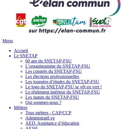
Menu
Accueil
Le SNETAP
60 ans du SNETAP-FSU
L’organigramme du SNETAP-FSU
Les congrès du SNETAP-FSU
Les élections professionnelles
Les journées d’études du SNETAP-FSU
Le logo du SNETAP-FSU se vêt en vert !
Le règlement intérieur du SNETAP-FSU
Les statuts du SNETAP-FSU
Qui sommes-nous ?
Métiers
Tous métiers - CAP/CCP
Administratif.ve
AED. Assistant.e d’éducation
AESH