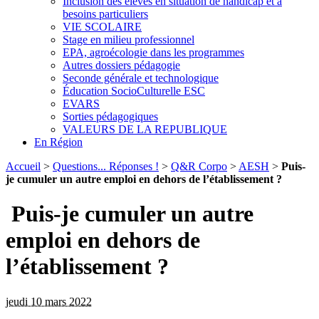
Inclusion des élèves en situation de handicap et à
besoins particuliers
VIE SCOLAIRE
Stage en milieu professionnel
EPA, agroécologie dans les programmes
Autres dossiers pédagogie
Seconde générale et technologique
Éducation SocioCulturelle ESC
EVARS
Sorties pédagogiques
VALEURS DE LA REPUBLIQUE
En Région
Accueil
>
Questions... Réponses !
>
Q&R Corpo
>
AESH
>
Puis-
je cumuler un autre emploi en dehors de l’établissement ?
Puis-je cumuler un autre
emploi en dehors de
l’établissement ?
jeudi 10 mars 2022