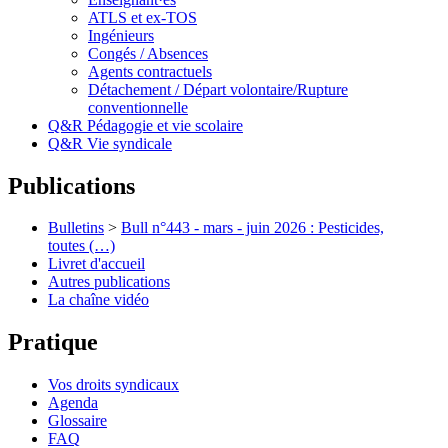
ATLS et ex-TOS
Ingénieurs
Congés / Absences
Agents contractuels
Détachement / Départ volontaire/Rupture
conventionnelle
Q&R Pédagogie et vie scolaire
Q&R Vie syndicale
Publications
Bulletins
>
Bull n°443 - mars - juin 2026 : Pesticides,
toutes (…)
Livret d'accueil
Autres publications
La chaîne vidéo
Pratique
Vos droits syndicaux
Agenda
Glossaire
FAQ