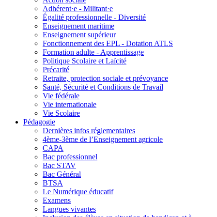
Adhérent·e - Militant·e
Égalité professionnelle - Diversité
Enseignement maritime
Enseignement supérieur
Fonctionnement des EPL - Dotation ATLS
Formation adulte - Apprentissage
Politique Scolaire et Laïcité
Précarité
Retraite, protection sociale et prévoyance
Santé, Sécurité et Conditions de Travail
Vie fédérale
Vie internationale
Vie Scolaire
Pédagogie
Dernières infos réglementaires
4ème-3ème de l’Enseignement agricole
CAPA
Bac professionnel
Bac STAV
Bac Général
BTSA
Le Numérique éducatif
Examens
Langues vivantes