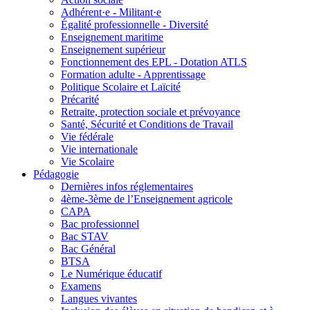
Adhérent·e - Militant·e
Égalité professionnelle - Diversité
Enseignement maritime
Enseignement supérieur
Fonctionnement des EPL - Dotation ATLS
Formation adulte - Apprentissage
Politique Scolaire et Laïcité
Précarité
Retraite, protection sociale et prévoyance
Santé, Sécurité et Conditions de Travail
Vie fédérale
Vie internationale
Vie Scolaire
Pédagogie
Dernières infos réglementaires
4ème-3ème de l’Enseignement agricole
CAPA
Bac professionnel
Bac STAV
Bac Général
BTSA
Le Numérique éducatif
Examens
Langues vivantes