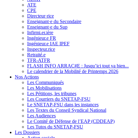
ATE
CPE
Directeur·rice
Enseignant·e du Secondaire
Enseignant·e du Sup
Infirmi.er.ière
Ingénieur.e FR
Ingénieur.e IAE IPEF
Inspecteur.rice
Retraité.e
TFR-ATFR
FLASH INFO ARRAC#E : Jusqu’ici tout va bien...
Le calendrier de la Mobilité de Printemps 2026
Nos Actions
Les Communiqués
Les Mobilisations
Les Pétitions, les tribunes
Les Courriers du SNETAP-FSU
Le SNETAP-FSU dans les instances
Les Textes du Conseil Syndical National
Les Audiences
Le Comité de Défense de l’EAP (CDDEAP)
Les Tutos du SNETAP-FSU
Les Dossiers
Action sociale