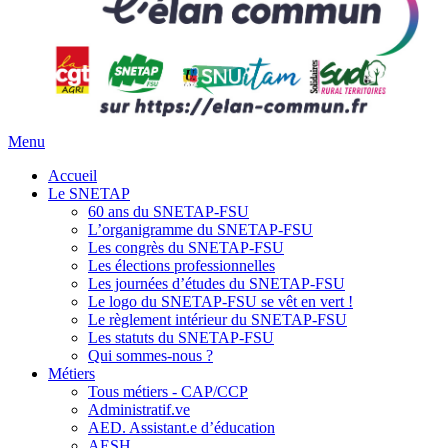
Menu
Accueil
Le SNETAP
60 ans du SNETAP-FSU
L’organigramme du SNETAP-FSU
Les congrès du SNETAP-FSU
Les élections professionnelles
Les journées d’études du SNETAP-FSU
Le logo du SNETAP-FSU se vêt en vert !
Le règlement intérieur du SNETAP-FSU
Les statuts du SNETAP-FSU
Qui sommes-nous ?
Métiers
Tous métiers - CAP/CCP
Administratif.ve
AED. Assistant.e d’éducation
AESH