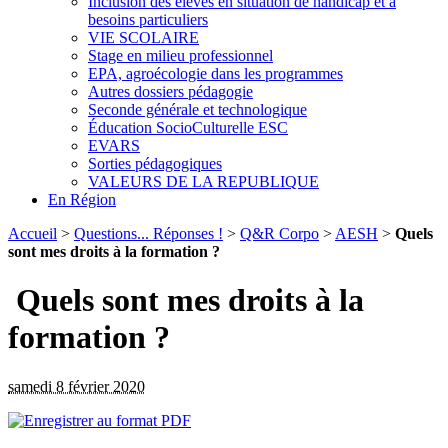
Inclusion des élèves en situation de handicap et à
besoins particuliers
VIE SCOLAIRE
Stage en milieu professionnel
EPA, agroécologie dans les programmes
Autres dossiers pédagogie
Seconde générale et technologique
Éducation SocioCulturelle ESC
EVARS
Sorties pédagogiques
VALEURS DE LA REPUBLIQUE
En Région
Accueil
>
Questions... Réponses !
>
Q&R Corpo
>
AESH
>
Quels
sont mes droits à la formation ?
Quels sont mes droits à la
formation ?
samedi 8 février 2020